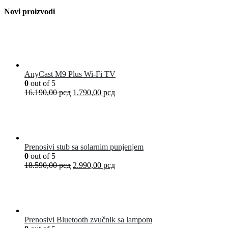
Novi proizvodi
AnyCast M9 Plus Wi-Fi TV
0
out of 5
16.190,00
рсд
1.790,00
рсд
Prenosivi stub sa solarnim punjenjem
0
out of 5
18.590,00
рсд
2.990,00
рсд
Prenosivi Bluetooth zvučnik sa lampom