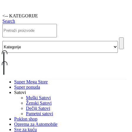
<-- KATEGORIJE
Search
Super Mega Store
Super ponuda
Satovi
Muški Satovi
Ženski Satovi
Dečiji Satovi
Pametni satovi
Poklon shop
Oprema za Automobile
Sve za kuću