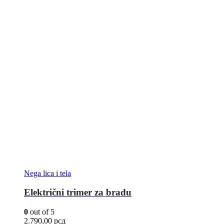
Nega lica i tela
Električni trimer za bradu
0
out of 5
2.790,00
рсд