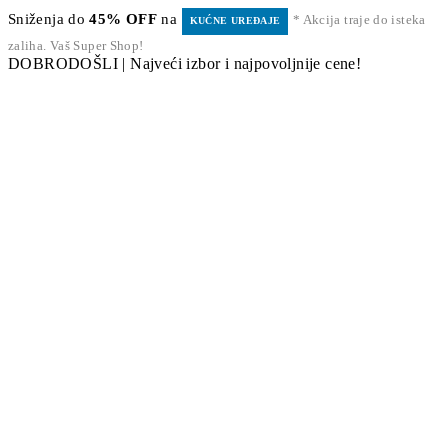
Sniženja do
45% OFF
na
* Akcija traje do isteka
KUĆNE UREĐAJE
zaliha. Vaš Super Shop!
DOBRODOŠLI | Najveći izbor i najpovoljnije cene!