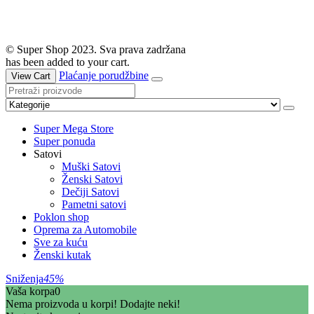
© Super Shop 2023. Sva prava zadržana
has been added to your cart.
Plaćanje porudžbine
View Cart
Super Mega Store
Super ponuda
Satovi
Muški Satovi
Ženski Satovi
Dečiji Satovi
Pametni satovi
Poklon shop
Oprema za Automobile
Sve za kuću
Ženski kutak
Sniženja
45%
Vaša korpa
0
Nema proizvoda u korpi! Dodajte neki!