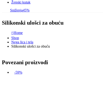
Ženski kutak
Sniženja
45%
Silikonski ulošci za obuću
Home
Shop
Nega lica i tela
Silikonski ulošci za obuću
Povezani proizvodi
-59%