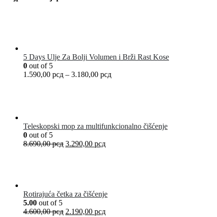
5 Days Ulje Za Bolji Volumen i Brži Rast Kose
0
out of 5
1.590,00
рсд
–
3.180,00
рсд
Teleskopski mop za multifunkcionalno čišćenje
0
out of 5
8.690,00
рсд
3.290,00
рсд
Rotirajuća četka za čišćenje
5.00
out of 5
4.600,00
рсд
2.190,00
рсд