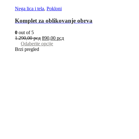
Nega lica i tela
,
Pokloni
Komplet za oblikovanje obrva
0
out of 5
1.290,00
рсд
890,00
рсд
Odaberite opcije
Brzi pregled