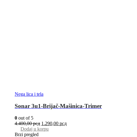
Nega lica i tela
Sonar 3u1-Brijač-Mašinica-Trimer
0
out of 5
4.400,00
рсд
1.290,00
рсд
Dodaj u korpu
Brzi pregled