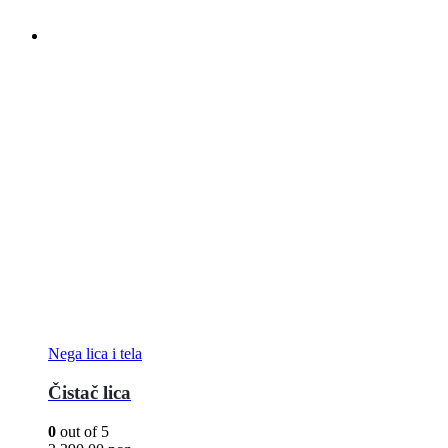
Nega lica i tela
Čistač lica
0
out of 5