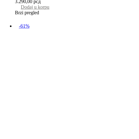
3.290,00
рсд
Dodaj u korpu
Brzi pregled
-61%