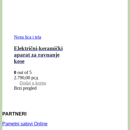
Nega lica i tela
Električni-keramički
aparat za ravnanje
kose
0
out of 5
2.790,00
рсд
Dodaj u korpu
Brzi pregled
PARTNERI
Pametni satovi Online