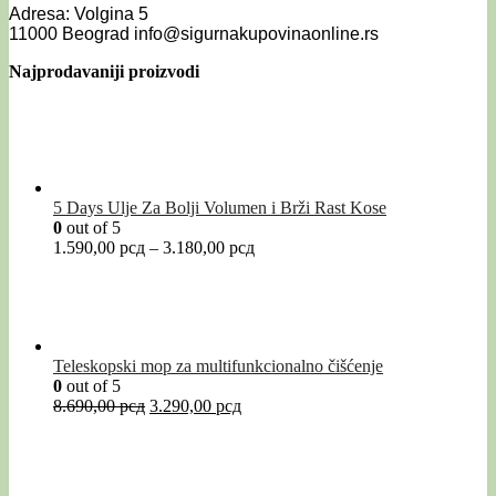
Adresa: Volgina 5
11000 Beograd info@sigurnakupovinaonline.rs
Najprodavaniji proizvodi
5 Days Ulje Za Bolji Volumen i Brži Rast Kose
0
out of 5
1.590,00
рсд
–
3.180,00
рсд
Teleskopski mop za multifunkcionalno čišćenje
0
out of 5
8.690,00
рсд
3.290,00
рсд