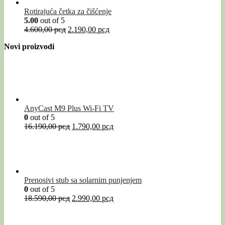
Rotirajuća četka za čišćenje
5.00
out of 5
4.600,00
рсд
2.190,00
рсд
Novi proizvodi
AnyCast M9 Plus Wi-Fi TV
0
out of 5
16.190,00
рсд
1.790,00
рсд
Prenosivi stub sa solarnim punjenjem
0
out of 5
18.590,00
рсд
2.990,00
рсд