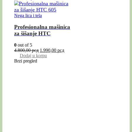
Nega lica i tela
Profesionalna mašinica
za šišanje HTC
0
out of 5
4.800,00
рсд
1.990,00
рсд
Dodaj u korpu
Brzi pregled