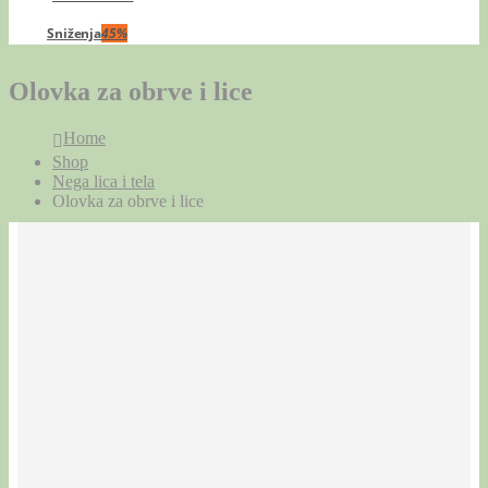
Sniženja
45%
Olovka za obrve i lice
Home
Shop
Nega lica i tela
Olovka za obrve i lice