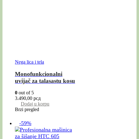
Nega lica i tela
Monofunkcionalni
uvijač za talasastu kosu
0
out of 5
3.490,00
рсд
Dodaj u korpu
Brzi pregled
-59%