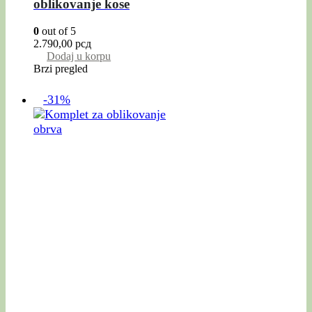
oblikovanje kose
0
out of 5
2.790,00
рсд
Dodaj u korpu
Brzi pregled
-31%