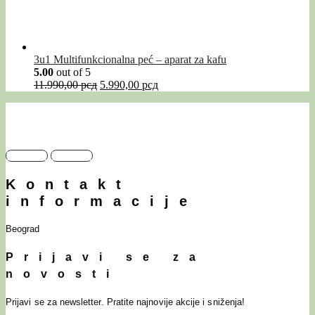
3u1 Multifunkcionalna peć – aparat za kafu
5.00
out of 5
11.990,00
рсд
5.990,00
рсд
Facebook
Instagram
Kontakt
informacije
Beograd
Prijavi se za
novosti
Prijavi se za newsletter. Pratite najnovije akcije i sniženja!