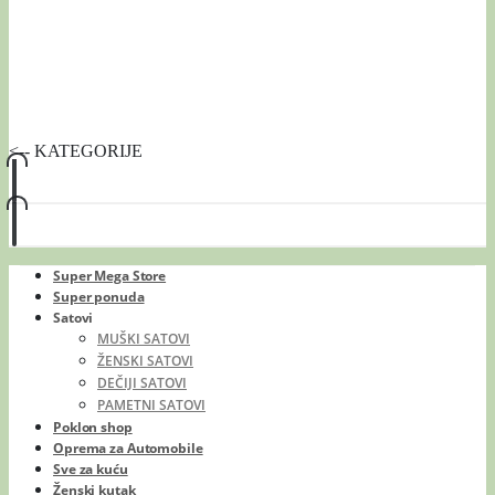
<-- KATEGORIJE
Super Mega Store
Super ponuda
Satovi
MUŠKI SATOVI
ŽENSKI SATOVI
DEČIJI SATOVI
PAMETNI SATOVI
Poklon shop
Oprema za Automobile
Sve za kuću
Ženski kutak