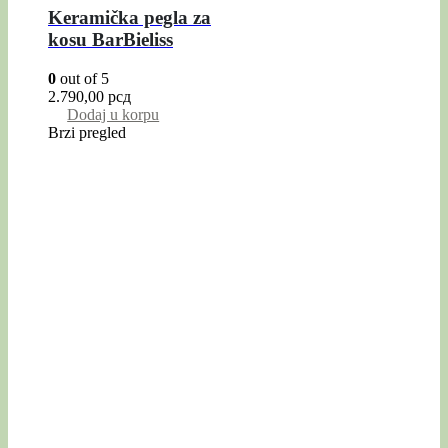
Keramička pegla za
kosu BarBieliss
0
out of 5
2.790,00
рсд
Dodaj u korpu
Brzi pregled