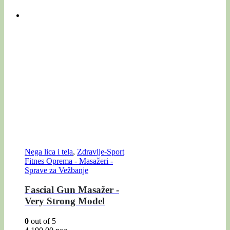
Nega lica i tela
,
Zdravlje-Sport
Fitnes Oprema - Masažeri -
Sprave za Vežbanje
Fascial Gun Masažer -
Very Strong Model
0
out of 5