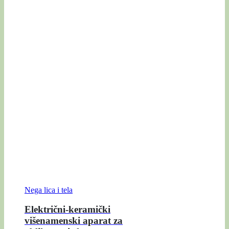
Nega lica i tela
Električni-keramički
višenamenski aparat za