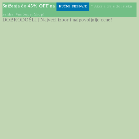
Sniženja do
45% OFF
na
* Akcija traje do isteka
KUĆNE UREĐAJE
zaliha. Vaš Super Shop!
DOBRODOŠLI | Najveći izbor i najpovoljnije cene!