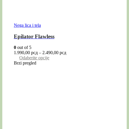
Nega lica i tela
Epilator Flawless
0
out of 5
1.990,00
рсд
–
2.490,00
рсд
Odaberite opcije
Brzi pregled