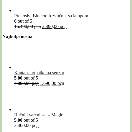
Prenosivi Bluetooth zvučnik sa lampom
0
out of 5
16.490,00
рсд
2.490,00
рсд
Najbolja ocena
Kanta za otpatke na senzor
5.00
out of 5
4.890,00
рсд
1.690,00
рсд
Ručni kvarcni sat – Megir
5.00
out of 5
3.400,00
рсд