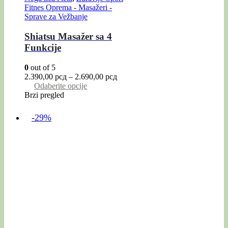
Fitnes Oprema - Masažeri -
Sprave za Vežbanje
Shiatsu Masažer sa 4
Funkcije
0
out of 5
2.390,00
рсд
–
2.690,00
рсд
Odaberite opcije
Brzi pregled
-29%