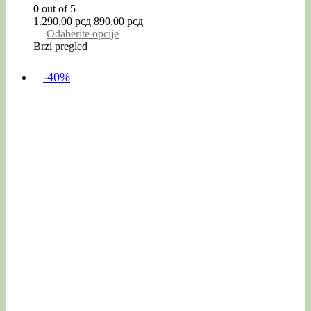
0
out of 5
1.290,00
рсд
890,00
рсд
Odaberite opcije
Brzi pregled
-40%