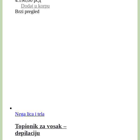
4.190,00
рсд
Dodaj u korpu
Brzi pregled
Nega lica i tela
Topionik za vosak –
depilaciju