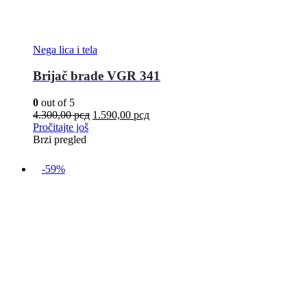
Nega lica i tela
Brijač brade VGR 341
0
out of 5
4.300,00
рсд
1.590,00
рсд
Pročitajte još
Brzi pregled
-59%