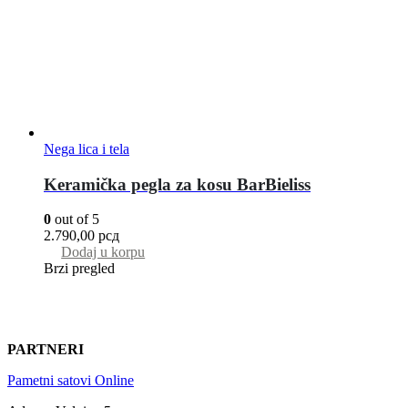
Nega lica i tela
Keramička pegla za kosu BarBieliss
0
out of 5
2.790,00
рсд
Dodaj u korpu
Brzi pregled
PARTNERI
Pametni satovi Online