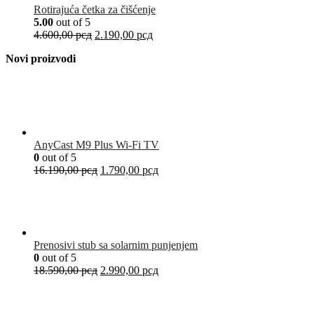
Rotirajuća četka za čišćenje
5.00
out of 5
4.600,00
рсд
2.190,00
рсд
Novi proizvodi
AnyCast M9 Plus Wi-Fi TV
0
out of 5
16.190,00
рсд
1.790,00
рсд
Prenosivi stub sa solarnim punjenjem
0
out of 5
18.590,00
рсд
2.990,00
рсд