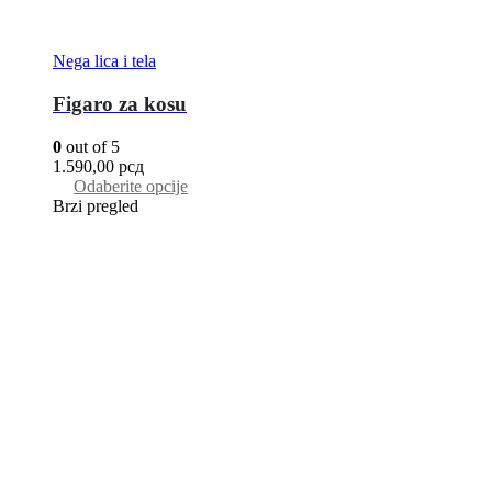
Nega lica i tela
Figaro za kosu
0
out of 5
1.590,00
рсд
Odaberite opcije
Brzi pregled