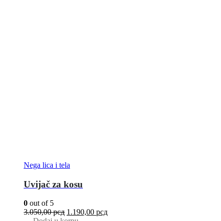
Nega lica i tela
Uvijač za kosu
0
out of 5
3.050,00
рсд
1.190,00
рсд
Dodaj u korpu