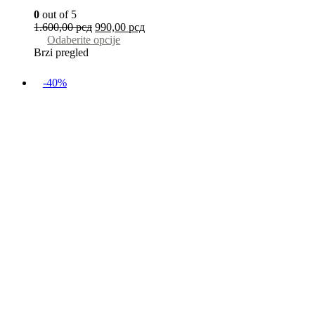
0
out of 5
1.600,00
рсд
990,00
рсд
Odaberite opcije
Brzi pregled
-40%