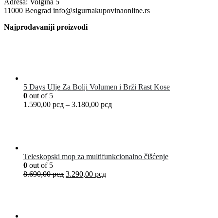
Adresa: Volgina 5
11000 Beograd info@sigurnakupovinaonline.rs
Najprodavaniji proizvodi
5 Days Ulje Za Bolji Volumen i Brži Rast Kose
0
out of 5
1.590,00
рсд
–
3.180,00
рсд
Teleskopski mop za multifunkcionalno čišćenje
0
out of 5
8.690,00
рсд
3.290,00
рсд