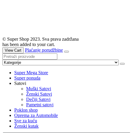
© Super Shop 2023. Sva prava zadržana
has been added to your cart.
Plaćanje porudžbine
View Cart
Super Mega Store
Super ponuda
Satovi
Muški Satovi
Ženski Satovi
Dečiji Satovi
Pametni satovi
Poklon shop
Oprema za Automobile
Sve za kuću
Ženski kutak