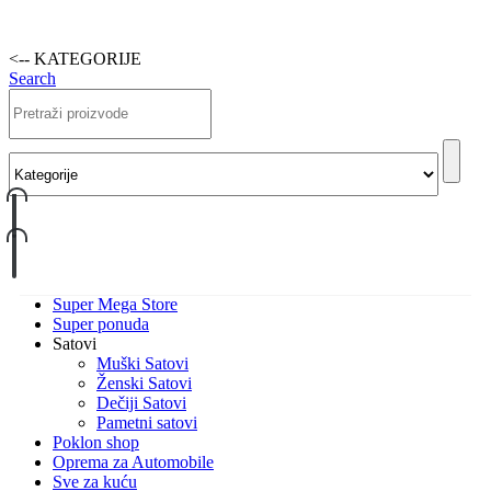
<-- KATEGORIJE
Search
Super Mega Store
Super ponuda
Satovi
Muški Satovi
Ženski Satovi
Dečiji Satovi
Pametni satovi
Poklon shop
Oprema za Automobile
Sve za kuću