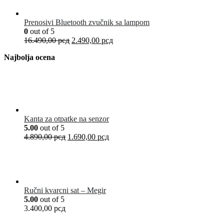
Prenosivi Bluetooth zvučnik sa lampom
0
out of 5
16.490,00
рсд
2.490,00
рсд
Najbolja ocena
Kanta za otpatke na senzor
5.00
out of 5
4.890,00
рсд
1.690,00
рсд
Ručni kvarcni sat – Megir
5.00
out of 5
3.400,00
рсд