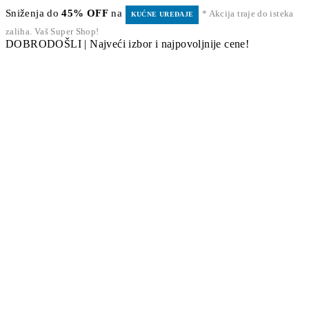
Sniženja do
45% OFF
na
* Akcija traje do isteka
KUĆNE UREĐAJE
zaliha. Vaš Super Shop!
DOBRODOŠLI | Najveći izbor i najpovoljnije cene!