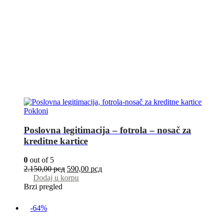
Pokloni
Poslovna legitimacija – fotrola – nosač za
kreditne kartice
0
out of 5
2.150,00
рсд
590,00
рсд
Dodaj u korpu
Brzi pregled
-64%