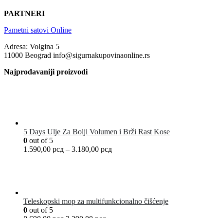
PARTNERI
Pametni satovi Online
Adresa: Volgina 5
11000 Beograd info@sigurnakupovinaonline.rs
Najprodavaniji proizvodi
5 Days Ulje Za Bolji Volumen i Brži Rast Kose
0
out of 5
1.590,00
рсд
–
3.180,00
рсд
Teleskopski mop za multifunkcionalno čišćenje
0
out of 5