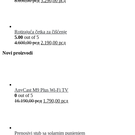
8.690,00
рсд
3.290,00
рсд
Rotirajuća četka za čišćenje
5.00
out of 5
4.600,00
рсд
2.190,00
рсд
Novi proizvodi
AnyCast M9 Plus Wi-Fi TV
0
out of 5
16.190,00
рсд
1.790,00
рсд
Prenosivi stub sa solarnim punjenjem