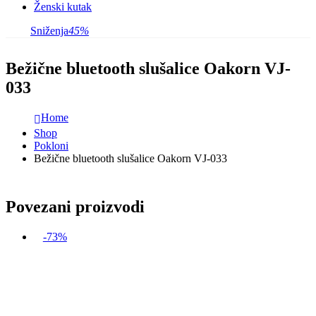
Ženski kutak
Sniženja
45%
Bežične bluetooth slušalice Oakorn VJ-
033
Home
Shop
Pokloni
Bežične bluetooth slušalice Oakorn VJ-033
Povezani proizvodi
-73%