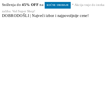
Sniženja do
45% OFF
na
* Akcija traje do isteka
KUĆNE UREĐAJE
zaliha. Vaš Super Shop!
DOBRODOŠLI | Najveći izbor i najpovoljnije cene!