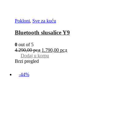
Pokloni
,
Sve za kuću
Bluetooth slusalice Y9
0
out of 5
4.290,00
рсд
1.790,00
рсд
Dodaj u korpu
Brzi pregled
-44%