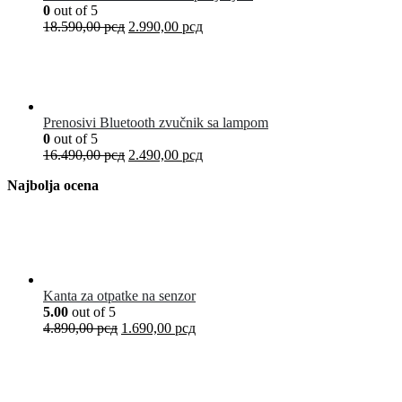
0
out of 5
18.590,00
рсд
2.990,00
рсд
Prenosivi Bluetooth zvučnik sa lampom
0
out of 5
16.490,00
рсд
2.490,00
рсд
Najbolja ocena
Kanta za otpatke na senzor
5.00
out of 5
4.890,00
рсд
1.690,00
рсд