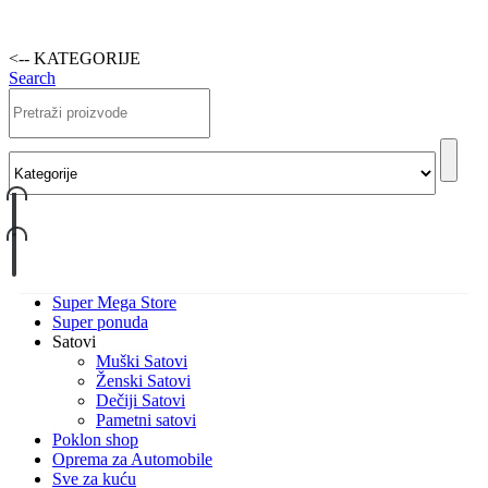
<-- KATEGORIJE
Search
Super Mega Store
Super ponuda
Satovi
Muški Satovi
Ženski Satovi
Dečiji Satovi
Pametni satovi
Poklon shop
Oprema za Automobile
Sve za kuću