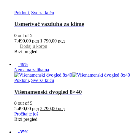
Pokloni
,
Sve za kuću
Usmerivač vazduha za klime
0
out of 5
7.490,00
рсд
1.790,00
рсд
Dodaj u korpu
Brzi pregled
-49%
Nema na zalihama
Pokloni
,
Sve za kuću
Višenamenski dvogled 8×40
0
out of 5
5.490,00
рсд
2.790,00
рсд
Pročitajte još
Brzi pregled
-35%