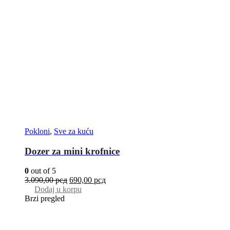
Pokloni
,
Sve za kuću
Dozer za mini krofnice
0
out of 5
3.090,00
рсд
690,00
рсд
Dodaj u korpu
Brzi pregled