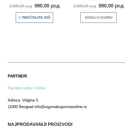
0
out of 5
0
out of 5
990,00
рсд
990,00
рсд
2.800,00
рсд
2.800,00
рсд
PROČITAJTE JOŠ
DODAJ U KORPU
PARTNERI
Pametni satovi Online
Adresa: Volgina 5
11000 Beograd info@sigurnakupovinaonline.rs
NAJPRODAVANIJI PROIZVODI