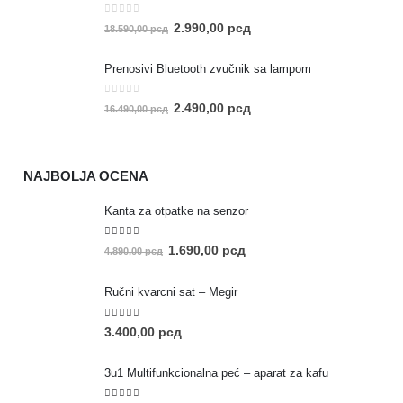
0
out of 5
2.990,00
рсд
18.590,00
рсд
Prenosivi Bluetooth zvučnik sa lampom
0
out of 5
2.490,00
рсд
16.490,00
рсд
NAJBOLJA OCENA
Kanta za otpatke na senzor
5.00
out of 5
1.690,00
рсд
4.890,00
рсд
Ručni kvarcni sat – Megir
5.00
out of 5
3.400,00
рсд
3u1 Multifunkcionalna peć – aparat za kafu