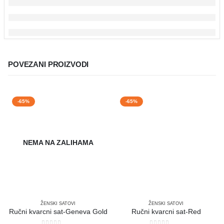
POVEZANI PROIZVODI
-65%
-65%
NEMA NA ZALIHAMA
ŽENSKI SATOVI
ŽENSKI SATOVI
Ručni kvarcni sat-Geneva Gold
Ručni kvarcni sat-Red