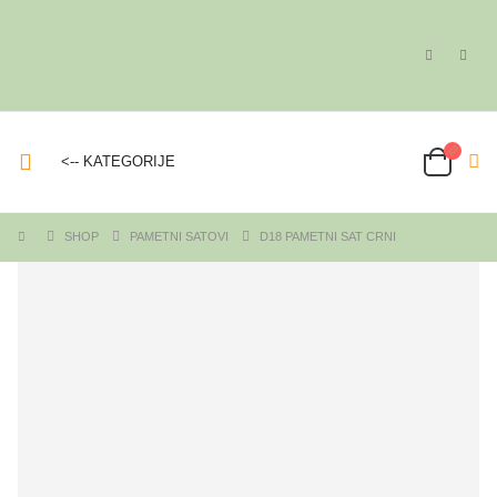
<-- KATEGORIJE
SHOP
PAMETNI SATOVI
D18 PAMETNI SAT CRNI