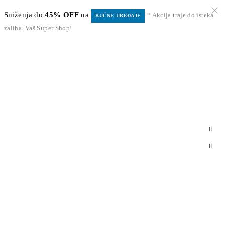
Sniženja do
45% OFF
na
* Akcija traje do isteka
KUĆNE UREĐAJE
zaliha. Vaš Super Shop!