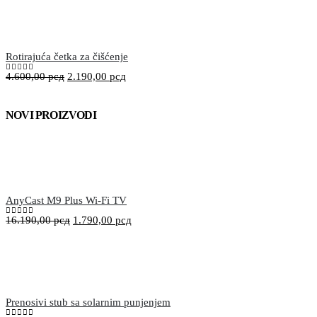
Rotirajuća četka za čišćenje
4.600,00
рсд
2.190,00
рсд
5.00
out of 5
NOVI PROIZVODI
AnyCast M9 Plus Wi-Fi TV
16.190,00
рсд
1.790,00
рсд
0
out of 5
Prenosivi stub sa solarnim punjenjem