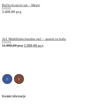
Ručni kvarcni sat – Megir
3.400,00
рсд
5.00
out of 5
3u1 Multifunkcionalna peć – aparat za kafu
11.990,00
рсд
5.990,00
рсд
5.00
out of 5
Kontakt informacije