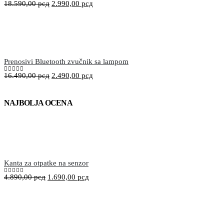
18.590,00
рсд
2.990,00
рсд
0
out of 5
Prenosivi Bluetooth zvučnik sa lampom
16.490,00
рсд
2.490,00
рсд
0
out of 5
NAJBOLJA OCENA
Kanta za otpatke na senzor
4.890,00
рсд
1.690,00
рсд
5.00
out of 5