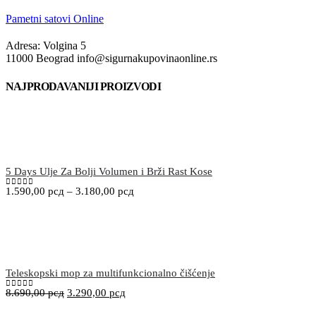
Pametni satovi Online
Adresa: Volgina 5
11000 Beograd info@sigurnakupovinaonline.rs
NAJPRODAVANIJI PROIZVODI
5 Days Ulje Za Bolji Volumen i Brži Rast Kose
1.590,00
рсд
–
3.180,00
рсд
0
out of 5
Teleskopski mop za multifunkcionalno čišćenje
8.690,00
рсд
3.290,00
рсд
0
out of 5