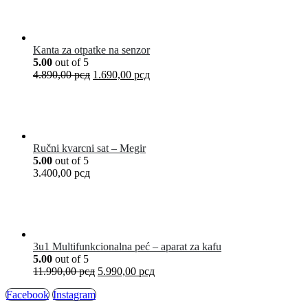
Kanta za otpatke na senzor
5.00
out of 5
4.890,00
рсд
1.690,00
рсд
Ručni kvarcni sat – Megir
5.00
out of 5
3.400,00
рсд
3u1 Multifunkcionalna peć – aparat za kafu
5.00
out of 5
11.990,00
рсд
5.990,00
рсд
Facebook
Instagram