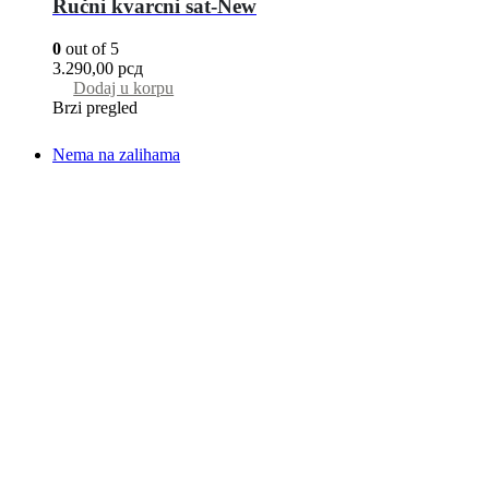
Ručni kvarcni sat-New
0
out of 5
3.290,00
рсд
Dodaj u korpu
Brzi pregled
Nema na zalihama