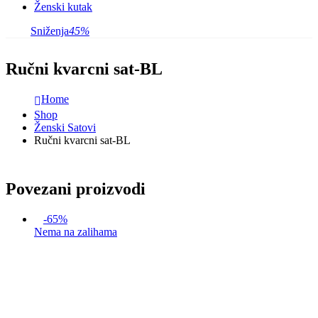
Ženski kutak
Sniženja
45%
Ručni kvarcni sat-BL
Home
Shop
Ženski Satovi
Ručni kvarcni sat-BL
Povezani proizvodi
-65%
Nema na zalihama