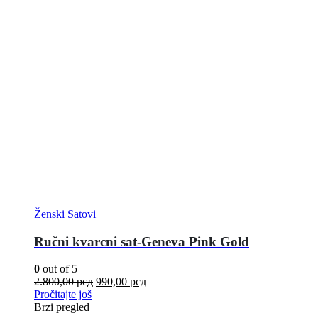
Ženski Satovi
Ručni kvarcni sat-Geneva Pink Gold
0
out of 5
2.800,00
рсд
990,00
рсд
Pročitajte još
Brzi pregled