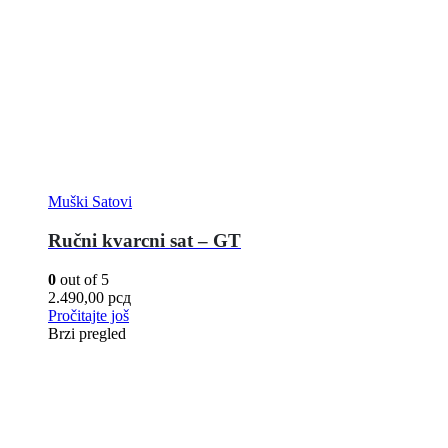
Muški Satovi
Ručni kvarcni sat – GT
0
out of 5
2.490,00
рсд
Pročitajte još
Brzi pregled