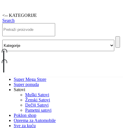
<-- KATEGORIJE
Search
Super Mega Store
Super ponuda
Satovi
Muški Satovi
Ženski Satovi
Dečiji Satovi
Pametni satovi
Poklon shop
Oprema za Automobile
Sve za kuću