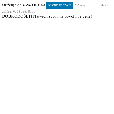
Sniženja do
45% OFF
na
* Akcija traje do isteka
KUĆNE UREĐAJE
zaliha. Vaš Super Shop!
DOBRODOŠLI | Najveći izbor i najpovoljnije cene!