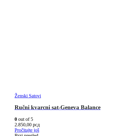
Ženski Satovi
Ručni kvarcni sat-Geneva Balance
0
out of 5
2.850,00
рсд
Pročitajte još
Brzi pregled