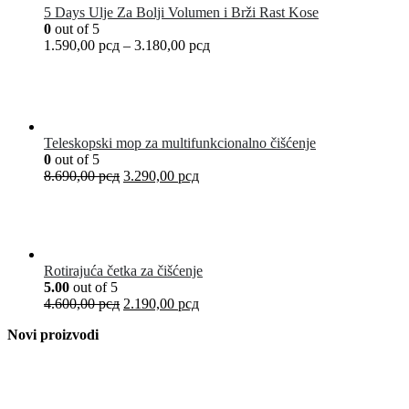
5 Days Ulje Za Bolji Volumen i Brži Rast Kose
0
out of 5
1.590,00
рсд
–
3.180,00
рсд
Teleskopski mop za multifunkcionalno čišćenje
0
out of 5
8.690,00
рсд
3.290,00
рсд
Rotirajuća četka za čišćenje
5.00
out of 5
4.600,00
рсд
2.190,00
рсд
Novi proizvodi