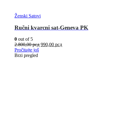
Ženski Satovi
Ručni kvarcni sat-Geneva PK
0
out of 5
2.800,00
рсд
990,00
рсд
Pročitajte još
Brzi pregled