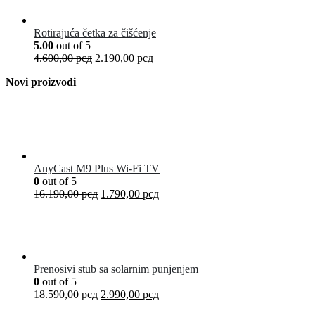
Rotirajuća četka za čišćenje
5.00
out of 5
4.600,00
рсд
2.190,00
рсд
Novi proizvodi
AnyCast M9 Plus Wi-Fi TV
0
out of 5
16.190,00
рсд
1.790,00
рсд
Prenosivi stub sa solarnim punjenjem
0
out of 5
18.590,00
рсд
2.990,00
рсд