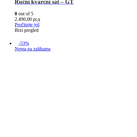
Ručni kvarcni sat – GT
0
out of 5
2.490,00
рсд
Pročitajte još
Brzi pregled
-53%
Nema na zalihama