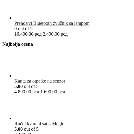
Prenosivi Bluetooth zvučnik sa lampom
0
out of 5
16.490,00
рсд
2.490,00
рсд
Najbolja ocena
Kanta za otpatke na senzor
5.00
out of 5
4.890,00
рсд
1.690,00
рсд
Ručni kvarcni sat – Megir
5.00
out of 5