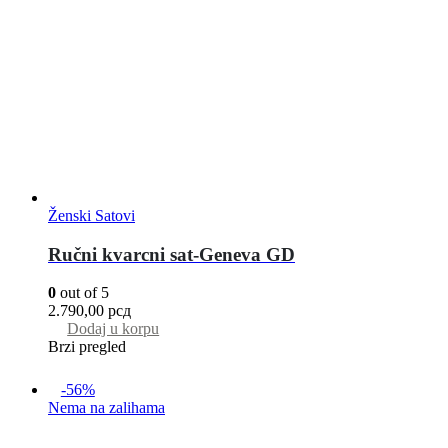
Ženski Satovi
Ručni kvarcni sat-Geneva GD
0
out of 5
2.790,00
рсд
Dodaj u korpu
Brzi pregled
-56%
Nema na zalihama