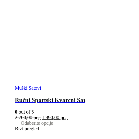
Muški Satovi
Ručni Sportski Kvarcni Sat
0
out of 5
2.700,00
рсд
1.990,00
рсд
Odaberite opcije
Brzi pregled