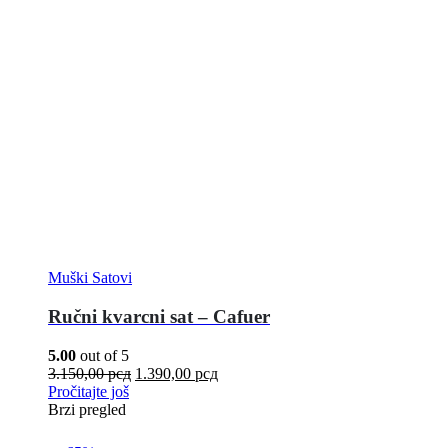
Muški Satovi
Ručni kvarcni sat – Cafuer
5.00
out of 5
3.150,00
рсд
1.390,00
рсд
Pročitajte još
Brzi pregled