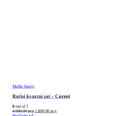
Muški Satovi
Ručni kvarcni sat – Curent
0
out of 5
4.000,00
рсд
1.890,00
рсд
Pročitajte još