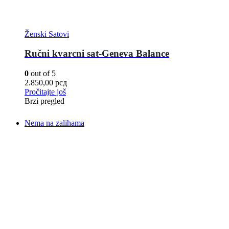
Ženski Satovi
Ručni kvarcni sat-Geneva Balance
0
out of 5
2.850,00
рсд
Pročitajte još
Brzi pregled
Nema na zalihama