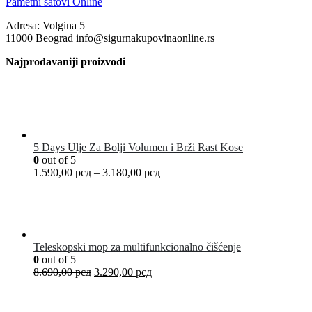
Pametni satovi Online
Adresa: Volgina 5
11000 Beograd info@sigurnakupovinaonline.rs
Najprodavaniji proizvodi
5 Days Ulje Za Bolji Volumen i Brži Rast Kose
0
out of 5
1.590,00
рсд
–
3.180,00
рсд
Teleskopski mop za multifunkcionalno čišćenje
0
out of 5
8.690,00
рсд
3.290,00
рсд