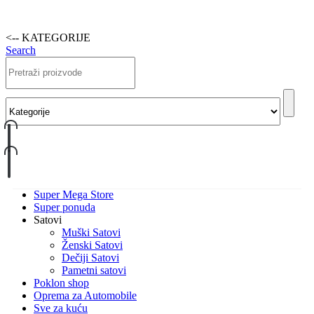
<-- KATEGORIJE
Search
Super Mega Store
Super ponuda
Satovi
Muški Satovi
Ženski Satovi
Dečiji Satovi
Pametni satovi
Poklon shop
Oprema za Automobile
Sve za kuću