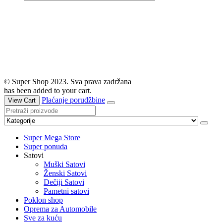
© Super Shop 2023. Sva prava zadržana
has been added to your cart.
Plaćanje porudžbine
View Cart
Super Mega Store
Super ponuda
Satovi
Muški Satovi
Ženski Satovi
Dečiji Satovi
Pametni satovi
Poklon shop
Oprema za Automobile
Sve za kuću