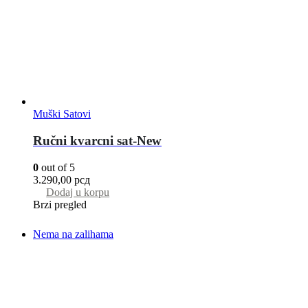
Muški Satovi
Ručni kvarcni sat-New
0
out of 5
3.290,00
рсд
Dodaj u korpu
Brzi pregled
Nema na zalihama