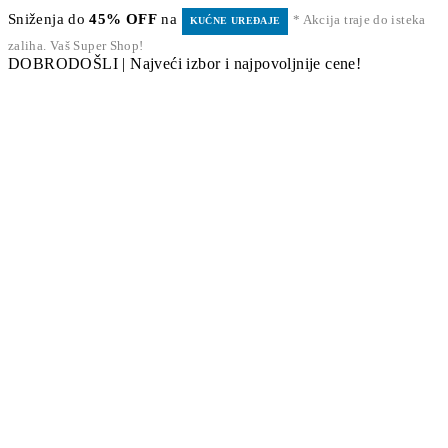
Sniženja do
45% OFF
na
* Akcija traje do isteka
KUĆNE UREĐAJE
zaliha. Vaš Super Shop!
DOBRODOŠLI | Najveći izbor i najpovoljnije cene!