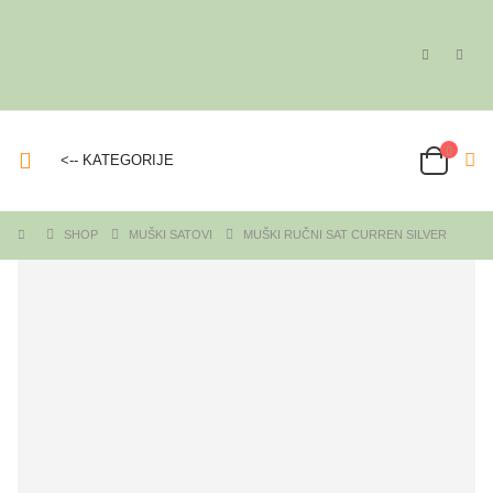
<-- KATEGORIJE
SHOP
MUŠKI SATOVI
MUŠKI RUČNI SAT CURREN SILVER