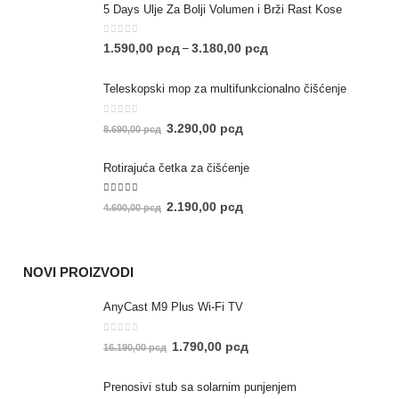
5 Days Ulje Za Bolji Volumen i Brži Rast Kose
0
out of 5
1.590,00
рсд
3.180,00
рсд
–
Teleskopski mop za multifunkcionalno čišćenje
0
out of 5
3.290,00
рсд
8.690,00
рсд
Rotirajuća četka za čišćenje
5.00
out of 5
2.190,00
рсд
4.600,00
рсд
NOVI PROIZVODI
AnyCast M9 Plus Wi-Fi TV
0
out of 5
1.790,00
рсд
16.190,00
рсд
Prenosivi stub sa solarnim punjenjem