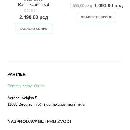
0
out of 5
Ručni kvarcni sat
1.090,00
рсд
1.890,00
рсд
0
out of 5
2.490,00
рсд
ODABERITE OPCIJE
DODAJ U KORPU
PARTNERI
Pametni satovi Online
Adresa: Volgina 5
11000 Beograd info@sigurnakupovinaonline.rs
NAJPRODAVANIJI PROIZVODI