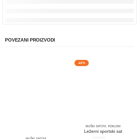
POVEZANI PROIZVODI
-42%
MUŠKI SATOVI
,
POKLONI
Ležerni sportski sat
MUŠKI SATOVI