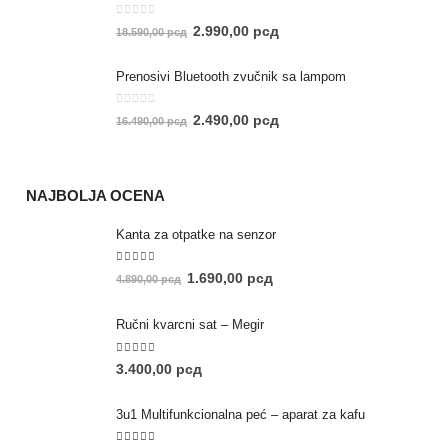
0
out of 5
2.990,00
рсд
18.590,00
рсд
Prenosivi Bluetooth zvučnik sa lampom
0
out of 5
2.490,00
рсд
16.490,00
рсд
NAJBOLJA OCENA
Kanta za otpatke na senzor
5.00
out of 5
1.690,00
рсд
4.890,00
рсд
Ručni kvarcni sat – Megir
5.00
out of 5
3.400,00
рсд
3u1 Multifunkcionalna peć – aparat za kafu