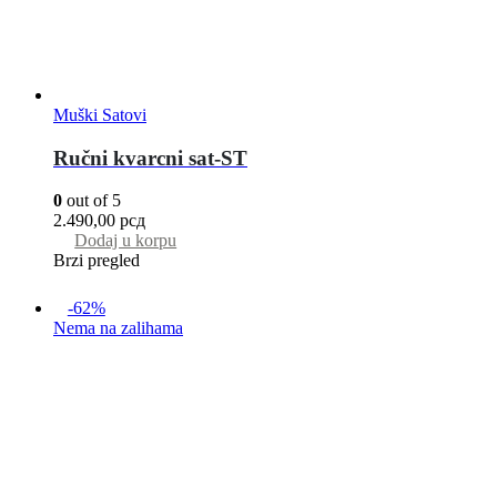
Muški Satovi
Ručni kvarcni sat-ST
0
out of 5
2.490,00
рсд
Dodaj u korpu
Brzi pregled
-62%
Nema na zalihama