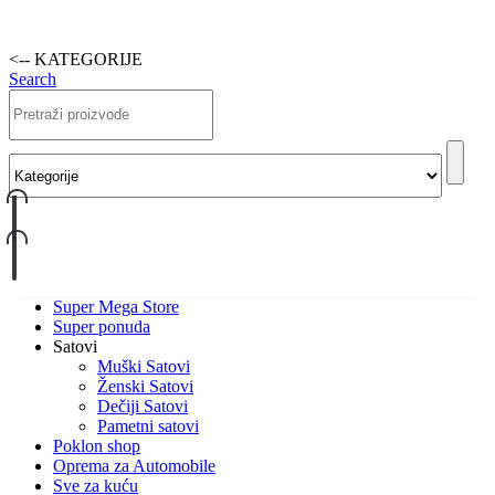
<-- KATEGORIJE
Search
Super Mega Store
Super ponuda
Satovi
Muški Satovi
Ženski Satovi
Dečiji Satovi
Pametni satovi
Poklon shop
Oprema za Automobile
Sve za kuću