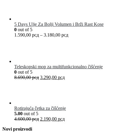
5 Days Ulje Za Bolji Volumen i Brži Rast Kose
0
out of 5
1.590,00
рсд
–
3.180,00
рсд
Teleskopski mop za multifunkcionalno čišćenje
0
out of 5
8.690,00
рсд
3.290,00
рсд
Rotirajuća četka za čišćenje
5.00
out of 5
4.600,00
рсд
2.190,00
рсд
Novi proizvodi