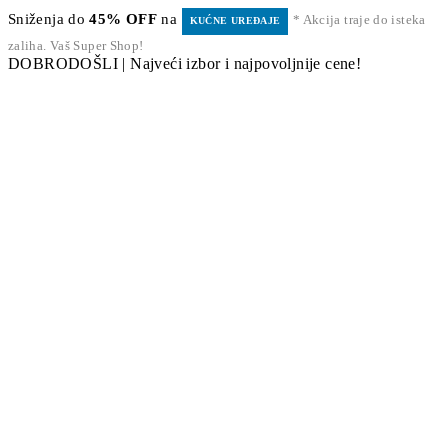
Sniženja do
45% OFF
na
* Akcija traje do isteka
KUĆNE UREĐAJE
zaliha. Vaš Super Shop!
DOBRODOŠLI | Najveći izbor i najpovoljnije cene!