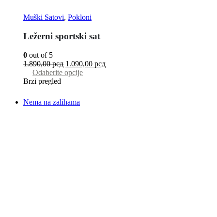
Muški Satovi
,
Pokloni
Ležerni sportski sat
0
out of 5
1.890,00
рсд
1.090,00
рсд
Odaberite opcije
Brzi pregled
Nema na zalihama