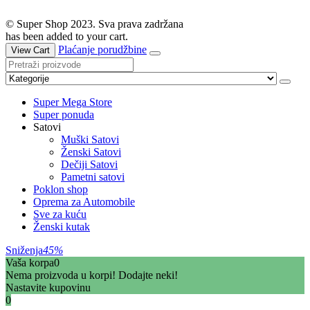
© Super Shop 2023. Sva prava zadržana
has been added to your cart.
Plaćanje porudžbine
View Cart
Super Mega Store
Super ponuda
Satovi
Muški Satovi
Ženski Satovi
Dečiji Satovi
Pametni satovi
Poklon shop
Oprema za Automobile
Sve za kuću
Ženski kutak
Sniženja
45%
Vaša korpa
0
Nema proizvoda u korpi! Dodajte neki!
Nastavite kupovinu
0