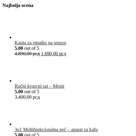
Najbolja ocena
Kanta za otpatke na senzor
5.00
out of 5
4.890,00
рсд
1.690,00
рсд
Ručni kvarcni sat – Megir
5.00
out of 5
3.400,00
рсд
3u1 Multifunkcionalna peć – aparat za kafu
5.00
out of 5