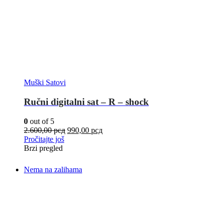
Muški Satovi
Ručni digitalni sat – R – shock
0
out of 5
2.600,00
рсд
990,00
рсд
Pročitajte još
Brzi pregled
Nema na zalihama