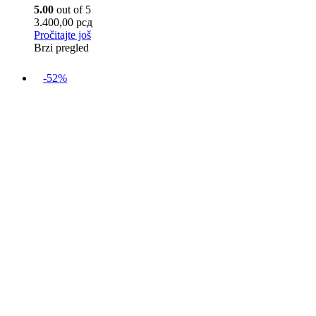
5.00
out of 5
3.400,00
рсд
Pročitajte još
Brzi pregled
-52%