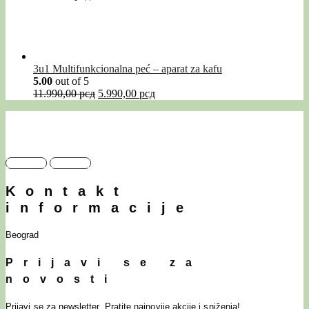
3u1 Multifunkcionalna peć – aparat za kafu
5.00
out of 5
11.990,00
рсд
5.990,00
рсд
Facebook
Instagram
Kontakt
informacije
Beograd
Prijavi se za
novosti
Prijavi se za newsletter. Pratite najnovije akcije i sniženja!