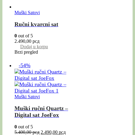
Muški Satovi
Ručni kvarcni sat
0
out of 5
2.490,00
рсд
Dodaj u korpu
Brzi pregled
-54%
Muški Satovi
Muški ručni Quartz –
Digital sat JoeFox
0
out of 5
5.400,00
рсд
2.490,00
рсд