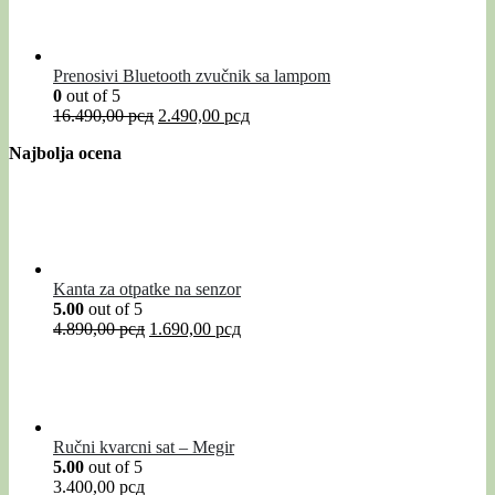
Prenosivi Bluetooth zvučnik sa lampom
0
out of 5
16.490,00
рсд
2.490,00
рсд
Najbolja ocena
Kanta za otpatke na senzor
5.00
out of 5
4.890,00
рсд
1.690,00
рсд
Ručni kvarcni sat – Megir
5.00
out of 5
3.400,00
рсд