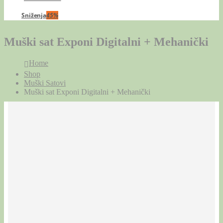
Sniženja
45%
Muški sat Exponi Digitalni + Mehanički
Home
Shop
Muški Satovi
Muški sat Exponi Digitalni + Mehanički