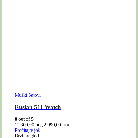
Muški Satovi
Rusian 511 Watch
0
out of 5
11.300,00
рсд
2.990,00
рсд
Pročitajte još
Brzi pregled