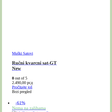
Muški Satovi
Ručni kvarcni sat-GT
New
0
out of 5
2.490,00
рсд
Pročitajte još
Brzi pregled
-61%
Nema na zalihama