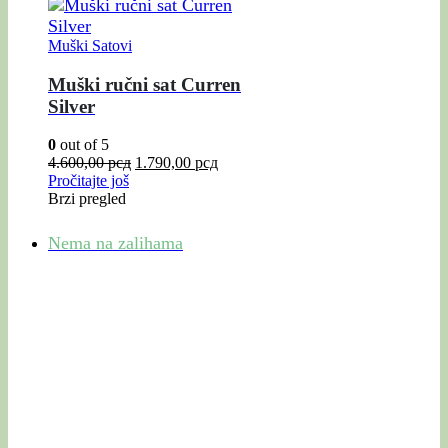
Muški Satovi
Muški ručni sat Curren
Silver
0
out of 5
4.600,00
рсд
1.790,00
рсд
Pročitajte još
Brzi pregled
Nema na zalihama