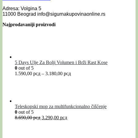
Adresa: Volgina 5
11000 Beograd info@sigurnakupovinaonline.rs
Najprodavaniji proizvodi
5 Days Ulje Za Bolji Volumen i Brži Rast Kose
0
out of 5
1.590,00
рсд
–
3.180,00
рсд
Teleskopski mop za multifunkcionalno čišćenje
0
out of 5
8.690,00
рсд
3.290,00
рсд