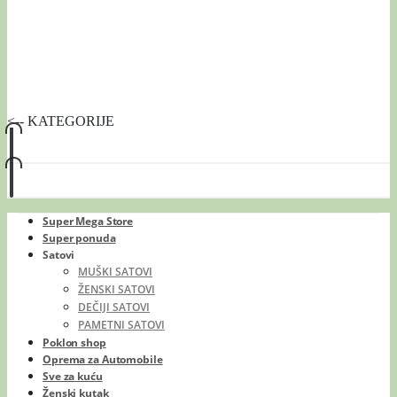
<-- KATEGORIJE
Super Mega Store
Super ponuda
Satovi
MUŠKI SATOVI
ŽENSKI SATOVI
DEČIJI SATOVI
PAMETNI SATOVI
Poklon shop
Oprema za Automobile
Sve za kuću
Ženski kutak