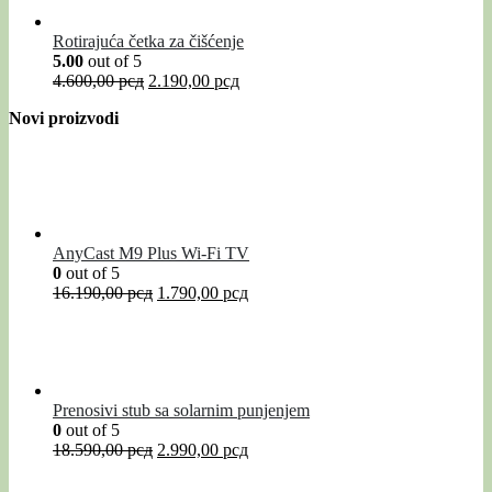
Rotirajuća četka za čišćenje
5.00
out of 5
4.600,00
рсд
2.190,00
рсд
Novi proizvodi
AnyCast M9 Plus Wi-Fi TV
0
out of 5
16.190,00
рсд
1.790,00
рсд
Prenosivi stub sa solarnim punjenjem
0
out of 5
18.590,00
рсд
2.990,00
рсд