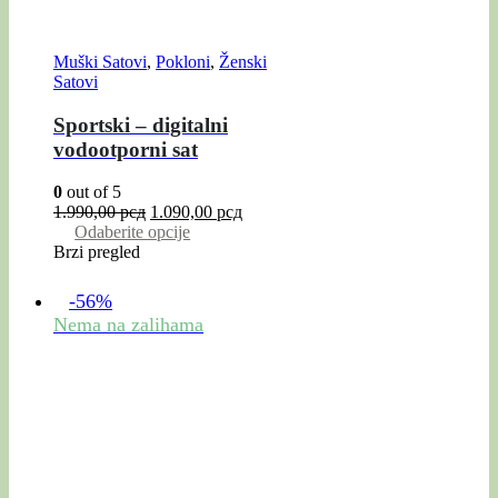
Muški Satovi
,
Pokloni
,
Ženski
Satovi
Sportski – digitalni
vodootporni sat
0
out of 5
1.990,00
рсд
1.090,00
рсд
Odaberite opcije
Brzi pregled
-56%
Nema na zalihama