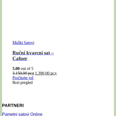
Muški Satovi
Ručni kvarcni sat –
Cafuer
5.00
out of 5
3.150,00
рсд
1.390,00
рсд
Pročitajte još
Brzi pregled
PARTNERI
Pametni satovi Online