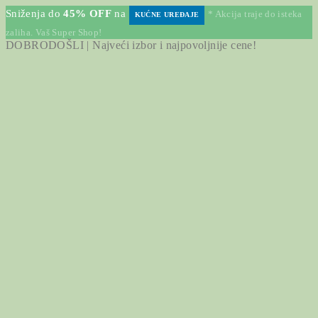
Sniženja do
45% OFF
na
* Akcija traje do isteka
KUĆNE UREĐAJE
zaliha. Vaš Super Shop!
DOBRODOŠLI | Najveći izbor i najpovoljnije cene!