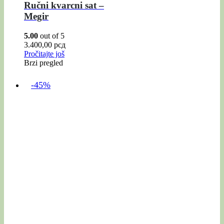
Ručni kvarcni sat –
Megir
5.00
out of 5
3.400,00
рсд
Pročitajte još
Brzi pregled
-45%