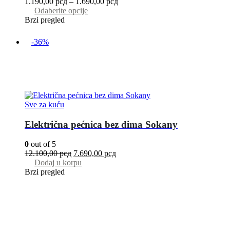
1.190,00
рсд
–
1.690,00
рсд
Odaberite opcije
Brzi pregled
-36%
Sve za kuću
Električna pećnica bez dima Sokany
0
out of 5
12.100,00
рсд
7.690,00
рсд
Dodaj u korpu
Brzi pregled