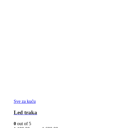
Sve za kuću
Led traka
0
out of 5