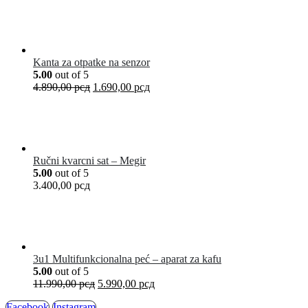
Kanta za otpatke na senzor
5.00
out of 5
4.890,00
рсд
1.690,00
рсд
Ručni kvarcni sat – Megir
5.00
out of 5
3.400,00
рсд
3u1 Multifunkcionalna peć – aparat za kafu
5.00
out of 5
11.990,00
рсд
5.990,00
рсд
Facebook
Instagram