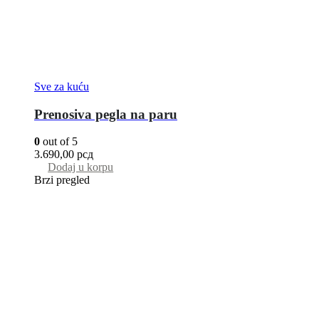
Sve za kuću
Prenosiva pegla na paru
0
out of 5
3.690,00
рсд
Dodaj u korpu
Brzi pregled