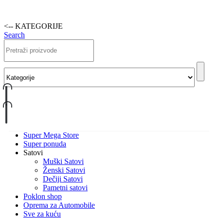
<-- KATEGORIJE
Search
Super Mega Store
Super ponuda
Satovi
Muški Satovi
Ženski Satovi
Dečiji Satovi
Pametni satovi
Poklon shop
Oprema za Automobile
Sve za kuću