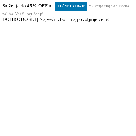
Sniženja do
45% OFF
na
* Akcija traje do isteka
KUĆNE UREĐAJE
zaliha. Vaš Super Shop!
DOBRODOŠLI | Najveći izbor i najpovoljnije cene!