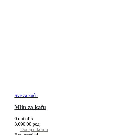
Sve za kuću
Mlin za kafu
0
out of 5
3.090,00
рсд
Dodaj u korpu
Brzi pregled