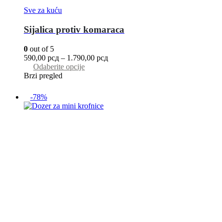
Sve za kuću
Sijalica protiv komaraca
0
out of 5
590,00
рсд
–
1.790,00
рсд
Odaberite opcije
Brzi pregled
-78%