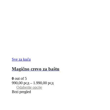
Sve za kuću
Magično crevo za baštu
0
out of 5
990,00
рсд
–
1.990,00
рсд
Odaberite opcije
Brzi pregled