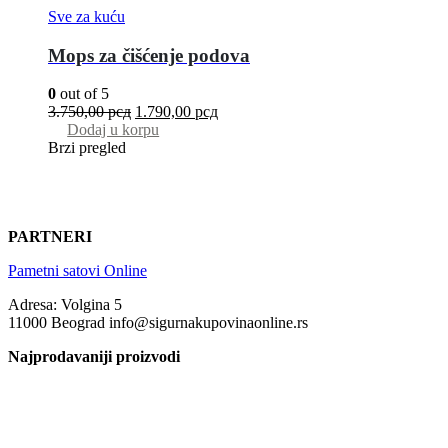
Sve za kuću
Mops za čišćenje podova
0
out of 5
3.750,00
рсд
1.790,00
рсд
Dodaj u korpu
Brzi pregled
PARTNERI
Pametni satovi Online
Adresa: Volgina 5
11000 Beograd info@sigurnakupovinaonline.rs
Najprodavaniji proizvodi