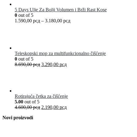
5 Days Ulje Za Bolji Volumen i Brži Rast Kose
0
out of 5
1.590,00
рсд
–
3.180,00
рсд
Teleskopski mop za multifunkcionalno čišćenje
0
out of 5
8.690,00
рсд
3.290,00
рсд
Rotirajuća četka za čišćenje
5.00
out of 5
4.600,00
рсд
2.190,00
рсд
Novi proizvodi