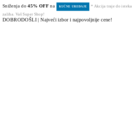
Sniženja do
45% OFF
na
* Akcija traje do isteka
KUĆNE UREĐAJE
zaliha. Vaš Super Shop!
DOBRODOŠLI | Najveći izbor i najpovoljnije cene!