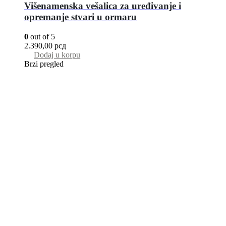
Višenamenska vešalica za uređivanje i
opremanje stvari u ormaru
0
out of 5
2.390,00
рсд
Dodaj u korpu
Brzi pregled