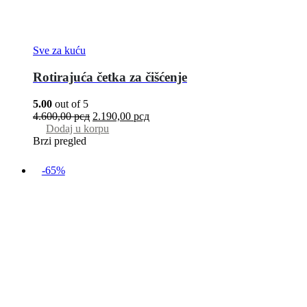
Sve za kuću
Rotirajuća četka za čišćenje
5.00
out of 5
4.600,00
рсд
2.190,00
рсд
Dodaj u korpu
Brzi pregled
-65%