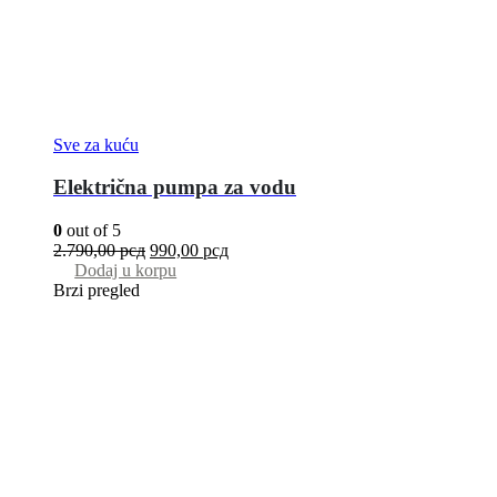
Sve za kuću
Električna pumpa za vodu
0
out of 5
2.790,00
рсд
990,00
рсд
Dodaj u korpu
Brzi pregled