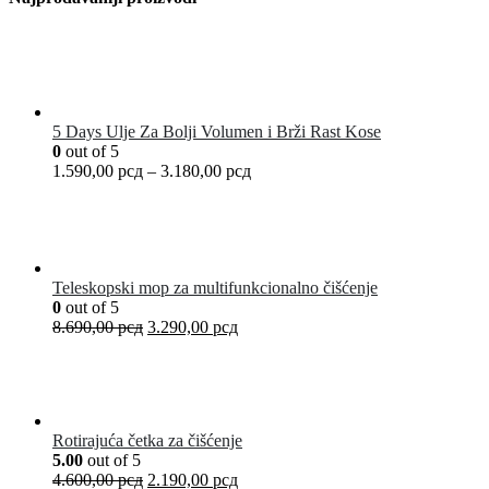
5 Days Ulje Za Bolji Volumen i Brži Rast Kose
0
out of 5
1.590,00
рсд
–
3.180,00
рсд
Teleskopski mop za multifunkcionalno čišćenje
0
out of 5
8.690,00
рсд
3.290,00
рсд
Rotirajuća četka za čišćenje
5.00
out of 5
4.600,00
рсд
2.190,00
рсд