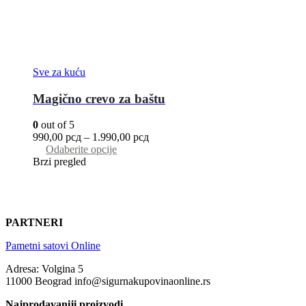
Sve za kuću
Magično crevo za baštu
0
out of 5
990,00
рсд
–
1.990,00
рсд
Odaberite opcije
Brzi pregled
PARTNERI
Pametni satovi Online
Adresa: Volgina 5
11000 Beograd info@sigurnakupovinaonline.rs
Najprodavaniji proizvodi