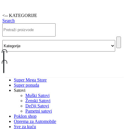
<-- KATEGORIJE
Search
Super Mega Store
Super ponuda
Satovi
Muški Satovi
Ženski Satovi
Dečiji Satovi
Pametni satovi
Poklon shop
Oprema za Automobile
Sve za kuću