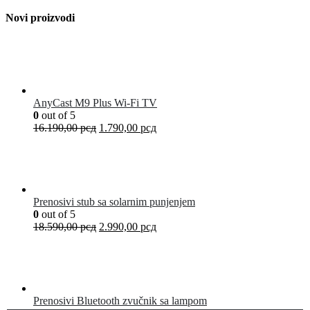
Novi proizvodi
AnyCast M9 Plus Wi-Fi TV
0
out of 5
16.190,00
рсд
1.790,00
рсд
Prenosivi stub sa solarnim punjenjem
0
out of 5
18.590,00
рсд
2.990,00
рсд
Prenosivi Bluetooth zvučnik sa lampom