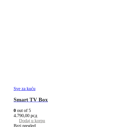
Sve za kuću
Smart TV Box
0
out of 5
4.790,00
рсд
Dodaj u korpu
Brzi pregled