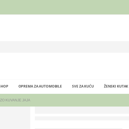
SHOP
OPREMA ZA AUTOMOBILE
SVE ZA KUĆU
ŽENSKI KUTAK
ZO KUVANJE JAJA