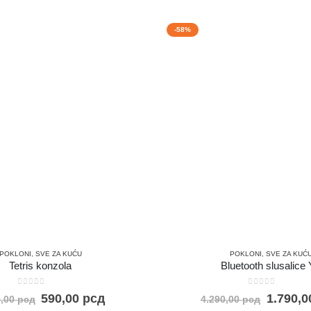
-58%
POKLONI
,
SVE ZA KUĆU
POKLONI
,
SVE ZA KUĆ
Tetris konzola
Bluetooth slusalice
0
out of 5
0
out of 5
590,00
рсд
1.790,
0,00
рсд
4.290,00
рсд