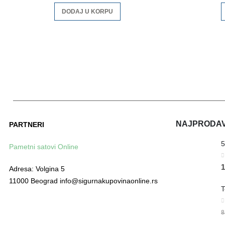
DODAJ U KORPU
NAJPRODAVA
PARTNERI
Pametni satovi Online
0
1
Adresa: Volgina 5
11000 Beograd info@sigurnakupovinaonline.rs
0
8