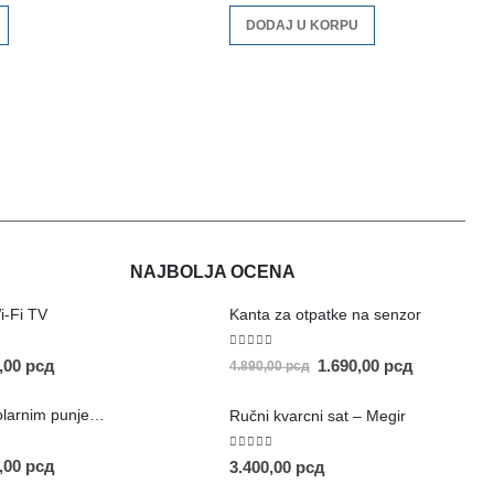
DODAJ U KORPU
NAJBOLJA OCENA
i-Fi TV
Kanta za otpatke na senzor
5.00
out of 5
0,00
рсд
1.690,00
рсд
4.890,00
рсд
Prenosivi stub sa solarnim punjenjem
Ručni kvarcni sat – Megir
5.00
out of 5
0,00
рсд
3.400,00
рсд