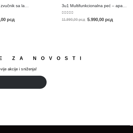
Prenosivi Bluetooth zvučnik sa lampom
3u1 Multifunkcionalna peć – aparat za kafu
5.00
out of 5
0,00
рсд
5.990,00
рсд
11.990,00
рсд
E ZA NOVOSTI
vije akcije i sniženja!