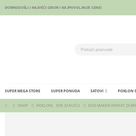
DOBRODOŠLI | NAJVEĆI IZBOR I NAJPOVOLJNIJE CENE!
SUPER MEGA STORE
SUPER PONUDA
SATOVI
POKLON 
SHOP
POKLONI
,
SVE ZA KUĆU
EGG MAKER APARAT ZA BR