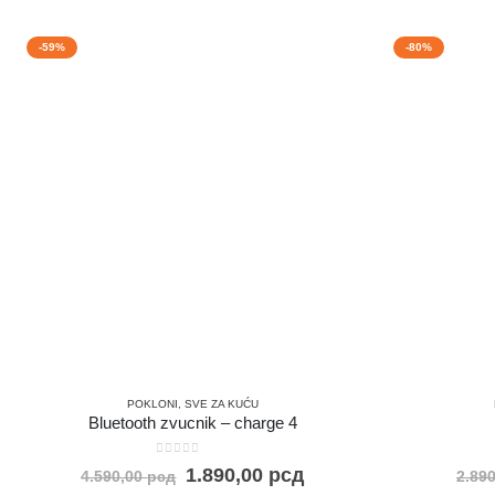
-59%
-80%
POKLONI
,
SVE ZA KUĆU
Bluetooth zvucnik – charge 4
0
out of 5
1.890,00
рсд
4.590,00
рсд
2.89