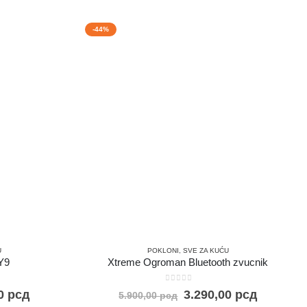
-44%
U
POKLONI
,
SVE ZA KUĆU
 Y9
Xtreme Ogroman Bluetooth zvucnik
0
out of 5
00
рсд
3.290,00
рсд
5.900,00
рсд