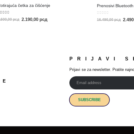
otirajuća četka za čišćenje
.00
out of 5
0
out of 5
2.190,00
рсд
2.49
.600,00
рсд
16.490,00
рсд
PRIJAVI S
Prijavi se za newsletter. Pratite najno
JE