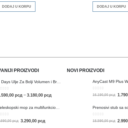
DODAJ U KORPU
DODAJ U KORPU
NIJI PROIZVODI
NOVI PROIZVODI
AnyCast M9 Plus W
5 Days Ulje Za Bolji Volumen i Brži Rast Kose
0
out of 5
out of 5
1.79
–
.590,00
рсд
3.180,00
рсд
16.190,00
рсд
Teleskopski mop za multifunkcionalno čišćenje
out of 5
0
out of 5
3.290,00
рсд
2.99
.690,00
рсд
18.590,00
рсд