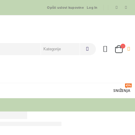
Opšti uslovi kupovine
Log In
45%
SNIŽENJA