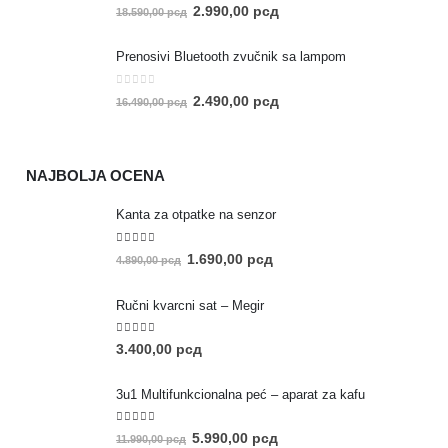
0
out of 5
2.990,00
рсд
18.590,00
рсд
Prenosivi Bluetooth zvučnik sa lampom
0
out of 5
2.490,00
рсд
16.490,00
рсд
NAJBOLJA OCENA
Kanta za otpatke na senzor
5.00
out of 5
1.690,00
рсд
4.890,00
рсд
Ručni kvarcni sat – Megir
5.00
out of 5
3.400,00
рсд
3u1 Multifunkcionalna peć – aparat za kafu
5.00
out of 5
5.990,00
рсд
11.990,00
рсд