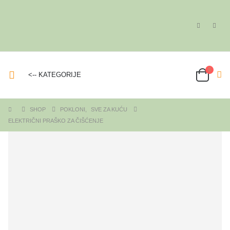
<-- KATEGORIJE
SHOP
POKLONI
,
SVE ZA KUĆU
ELEKTRIČNI PRAŠKO ZA ČIŠĆENJE