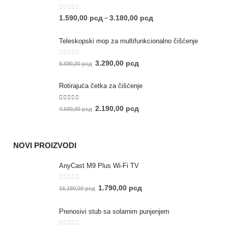
0
out of 5
1.590,00
рсд
3.180,00
рсд
–
Teleskopski mop za multifunkcionalno čišćenje
0
out of 5
3.290,00
рсд
8.690,00
рсд
Rotirajuća četka za čišćenje
5.00
out of 5
2.190,00
рсд
4.600,00
рсд
NOVI PROIZVODI
AnyCast M9 Plus Wi-Fi TV
0
out of 5
1.790,00
рсд
16.190,00
рсд
Prenosivi stub sa solarnim punjenjem