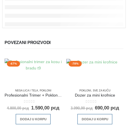
POVEZANI PROIZVODI
-67%
-78%
NEGA LICA I TELA
,
POKLONI
POKLONI
,
SVE ZA KUĆU
Profesionalni Trimer + Poklon rezervna baterija
Dozer za mini krofnice
0
out of 5
0
out of 5
1.590,00
рсд
690,00
рсд
4.800,00
рсд
3.090,00
рсд
DODAJ U KORPU
DODAJ U KORPU