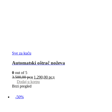
Sve za kuću
Automatski oštrač noževa
0
out of 5
3.500,00
рсд
1.290,00
рсд
Dodaj u korpu
Brzi pregled
-50%