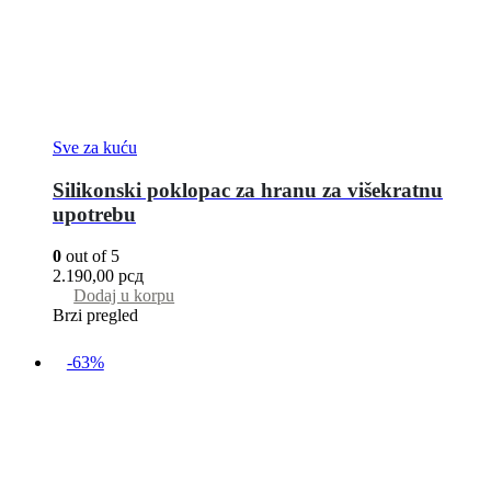
Sve za kuću
Silikonski poklopac za hranu za višekratnu
upotrebu
0
out of 5
2.190,00
рсд
Dodaj u korpu
Brzi pregled
-63%