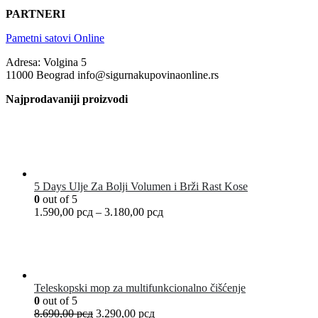
PARTNERI
Pametni satovi Online
Adresa: Volgina 5
11000 Beograd info@sigurnakupovinaonline.rs
Najprodavaniji proizvodi
5 Days Ulje Za Bolji Volumen i Brži Rast Kose
0
out of 5
1.590,00
рсд
–
3.180,00
рсд
Teleskopski mop za multifunkcionalno čišćenje
0
out of 5
8.690,00
рсд
3.290,00
рсд