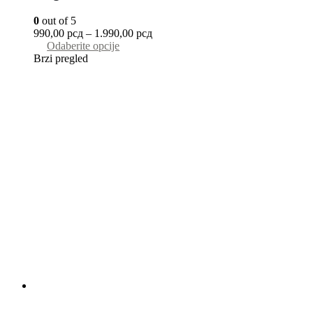
0
out of 5
990,00
рсд
–
1.990,00
рсд
Odaberite opcije
Brzi pregled