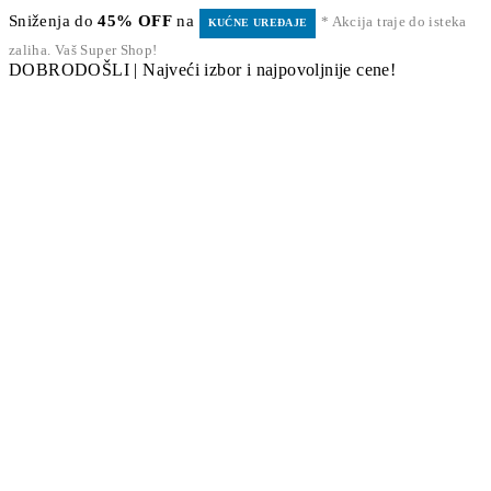
Sniženja do
45% OFF
na
* Akcija traje do isteka
KUĆNE UREĐAJE
zaliha. Vaš Super Shop!
DOBRODOŠLI | Najveći izbor i najpovoljnije cene!