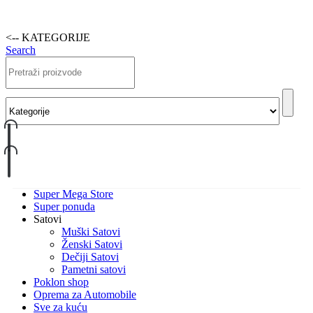
<-- KATEGORIJE
Search
Super Mega Store
Super ponuda
Satovi
Muški Satovi
Ženski Satovi
Dečiji Satovi
Pametni satovi
Poklon shop
Oprema za Automobile
Sve za kuću