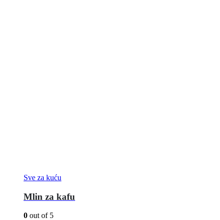
Sve za kuću
Mlin za kafu
0
out of 5