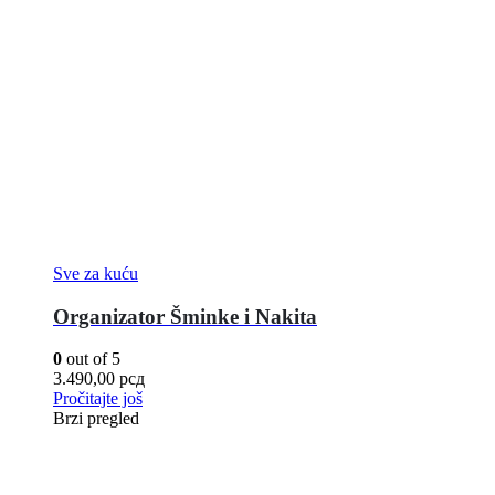
Sve za kuću
Organizator Šminke i Nakita
0
out of 5
3.490,00
рсд
Pročitajte još
Brzi pregled