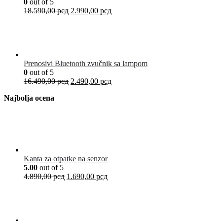
0
out of 5
18.590,00
рсд
2.990,00
рсд
Prenosivi Bluetooth zvučnik sa lampom
0
out of 5
16.490,00
рсд
2.490,00
рсд
Najbolja ocena
Kanta za otpatke na senzor
5.00
out of 5
4.890,00
рсд
1.690,00
рсд