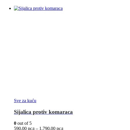
Sve za kuću
Sijalica protiv komaraca
0
out of 5
590,00
рсд
–
1.790,00
рсд