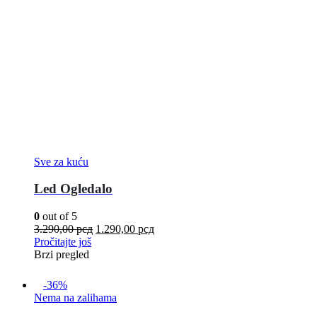
Sve za kuću
Led Ogledalo
0
out of 5
3.290,00
рсд
1.290,00
рсд
Pročitajte još
Brzi pregled
-36%
Nema na zalihama