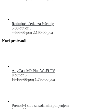
Rotirajuća četka za čišćenje
5.00
out of 5
4.600,00
рсд
2.190,00
рсд
Novi proizvodi
AnyCast M9 Plus Wi-Fi TV
0
out of 5
16.190,00
рсд
1.790,00
рсд
Prenosivi stub sa solarnim punjenjem