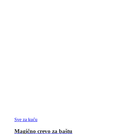
Sve za kuću
Magično crevo za baštu