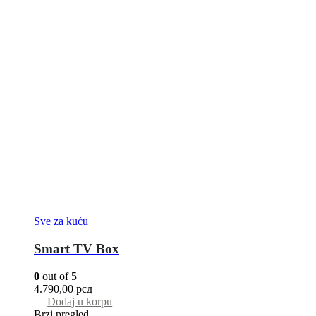
Sve za kuću
Smart TV Box
0
out of 5
4.790,00
рсд
Dodaj u korpu
Brzi pregled