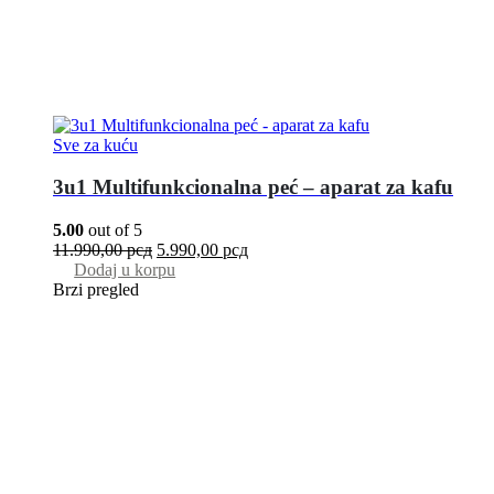
Sve za kuću
3u1 Multifunkcionalna peć – aparat za kafu
5.00
out of 5
11.990,00
рсд
5.990,00
рсд
Dodaj u korpu
Brzi pregled