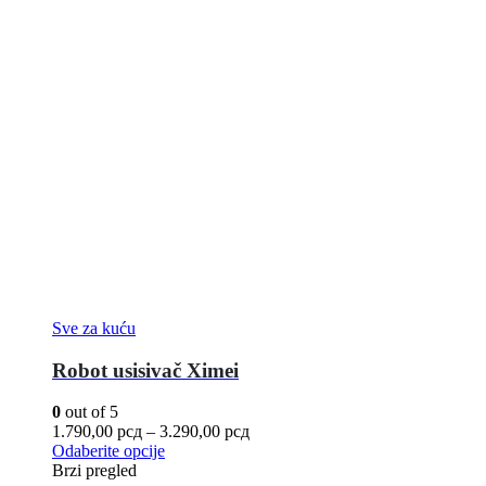
Sve za kuću
Robot usisivač Ximei
0
out of 5
1.790,00
рсд
–
3.290,00
рсд
Odaberite opcije
Brzi pregled