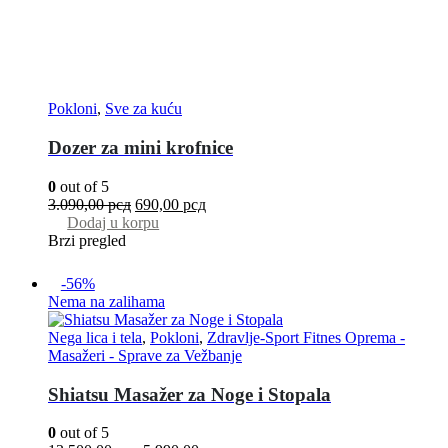
Pokloni
,
Sve za kuću
Dozer za mini krofnice
0
out of 5
3.090,00
рсд
690,00
рсд
Dodaj u korpu
Brzi pregled
-56%
Nema na zalihama
Nega lica i tela
,
Pokloni
,
Zdravlje-Sport Fitnes Oprema -
Masažeri - Sprave za Vežbanje
Shiatsu Masažer za Noge i Stopala
0
out of 5