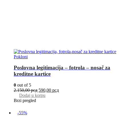
Pokloni
Poslovna legitimacija – fotrola – nosač za
kreditne kartice
0
out of 5
2.150,00
рсд
590,00
рсд
Dodaj u korpu
Brzi pregled
-55%