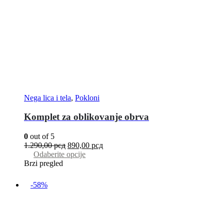
Nega lica i tela
,
Pokloni
Komplet za oblikovanje obrva
0
out of 5
1.290,00
рсд
890,00
рсд
Odaberite opcije
Brzi pregled
-58%