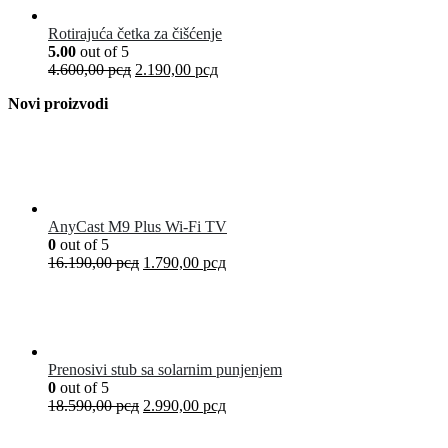
Rotirajuća četka za čišćenje
5.00
out of 5
4.600,00
рсд
2.190,00
рсд
Novi proizvodi
AnyCast M9 Plus Wi-Fi TV
0
out of 5
16.190,00
рсд
1.790,00
рсд
Prenosivi stub sa solarnim punjenjem
0
out of 5
18.590,00
рсд
2.990,00
рсд