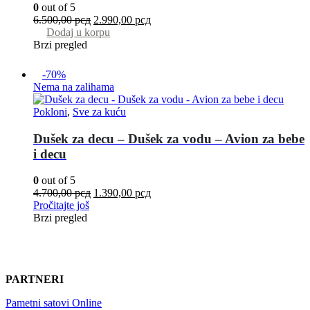
0
out of 5
6.500,00
рсд
2.990,00
рсд
Dodaj u korpu
Brzi pregled
-70%
Nema na zalihama
Pokloni
,
Sve za kuću
Dušek za decu – Dušek za vodu – Avion za bebe
i decu
0
out of 5
4.700,00
рсд
1.390,00
рсд
Pročitajte još
Brzi pregled
PARTNERI
Pametni satovi Online