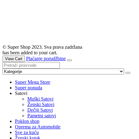
© Super Shop 2023. Sva prava zadržana
has been added to your cart.
Plaćanje porudžbine
View Cart
Super Mega Store
Super ponuda
Satovi
Muški Satovi
Ženski Satovi
Dečiji Satovi
Pametni satovi
Poklon shop
Oprema za Automobile
Sve za kuću
Ženski kutak