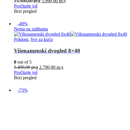
13.500,00
рсд
5.990,00
рсд
Pročitajte još
Brzi pregled
-49%
Nema na zalihama
Pokloni
,
Sve za kuću
Višenamenski dvogled 8×40
0
out of 5
5.490,00
рсд
2.790,00
рсд
Pročitajte još
Brzi pregled
-73%