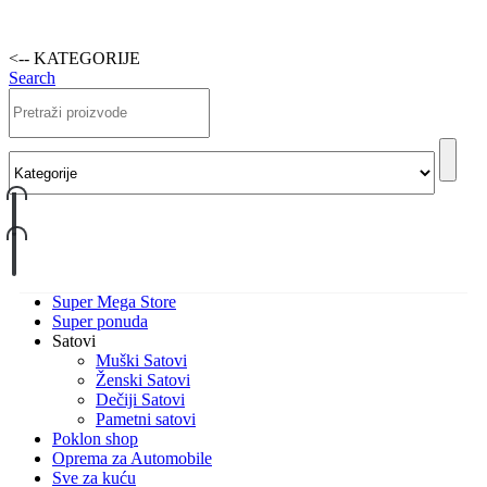
<-- KATEGORIJE
Search
Super Mega Store
Super ponuda
Satovi
Muški Satovi
Ženski Satovi
Dečiji Satovi
Pametni satovi
Poklon shop
Oprema za Automobile
Sve za kuću