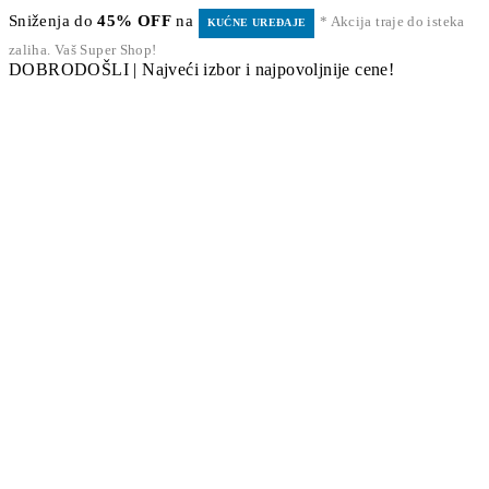
Sniženja do
45% OFF
na
* Akcija traje do isteka
KUĆNE UREĐAJE
zaliha. Vaš Super Shop!
DOBRODOŠLI | Najveći izbor i najpovoljnije cene!