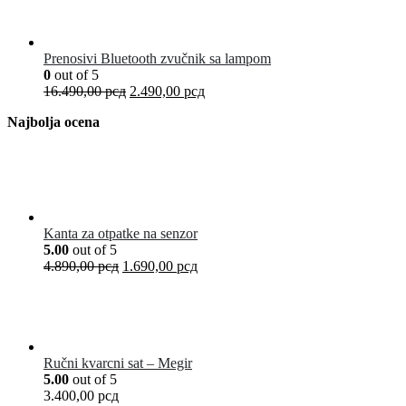
Prenosivi Bluetooth zvučnik sa lampom
0
out of 5
16.490,00
рсд
2.490,00
рсд
Najbolja ocena
Kanta za otpatke na senzor
5.00
out of 5
4.890,00
рсд
1.690,00
рсд
Ručni kvarcni sat – Megir
5.00
out of 5
3.400,00
рсд