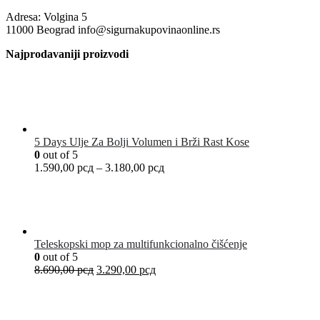
Adresa: Volgina 5
11000 Beograd info@sigurnakupovinaonline.rs
Najprodavaniji proizvodi
5 Days Ulje Za Bolji Volumen i Brži Rast Kose
0
out of 5
1.590,00
рсд
–
3.180,00
рсд
Teleskopski mop za multifunkcionalno čišćenje
0
out of 5
8.690,00
рсд
3.290,00
рсд