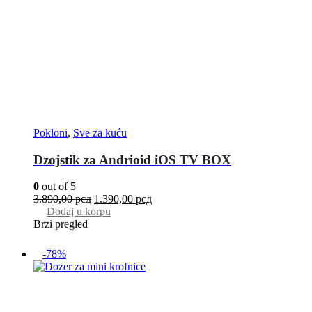
Pokloni
,
Sve za kuću
Dzojstik za Andrioid iOS TV BOX
0
out of 5
3.890,00
рсд
1.390,00
рсд
Dodaj u korpu
Brzi pregled
-78%