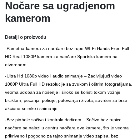
Nočare sa ugradjenom
kamerom
Detalji o proizvodu
-Pametna kamera za naočare bez rupe WI-Fi Hands Free Full
HD Real 1080P kamera za naočare Sportska kamera na
otvorenom.
-Ultra Hd 1080p video i audio snimanje – Zadivljujući video
1080P Ultra Full HD rezolucije sa zvukom i oštrim fotografijama,
veoma udoban za nošenje i široko se koristi tokom vožnje
biciklom, pecanja, policije, putovanja i života, savršen za brze
akcione snimke i snimanje.
-Bez pinhole sočiva i kontrola dodirom – Sočivo bez rupice
naočare se nalazi u centru naočara ove kamere, što je veoma
prikriveno i pogodno za tajno snimanje video zapisa, bez