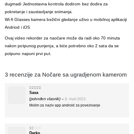
dugmadi Jednostavna kontrola dodirom bez dodira za
pokretanje i zaustavljanje snimanja.
Wi-fi Glasses kamera bežični gledanje uživo u mobilnoj aplikaciji
Andriod i iOS
Ovaj video rekorder za naočare može da radi oko 70 minuta
nakon potpunog punjenja, a biće potrebno oko 2 sata da se
potpuno napuni prvi put.
3 recenzije za
Nočare sa ugradjenom kamerom
Sasa
5
od 5
(potvrđen vlasnik)
–
8. mart 2023.
Molim za naziv app android za povezivanje
Darko
1
od 5