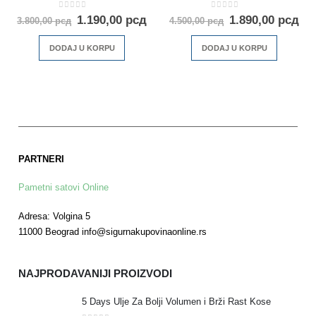
0
out of 5
0
out of 5
1.190,00
рсд
1.890,00
рсд
3.800,00
рсд
4.500,00
рсд
DODAJ U KORPU
DODAJ U KORPU
PARTNERI
Pametni satovi Online
Adresa: Volgina 5
11000 Beograd info@sigurnakupovinaonline.rs
NAJPRODAVANIJI PROIZVODI
5 Days Ulje Za Bolji Volumen i Brži Rast Kose