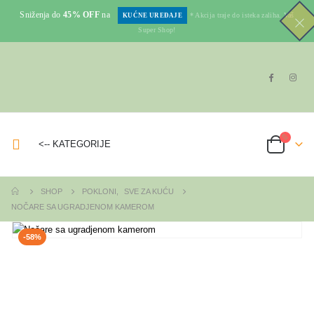
Sniženja do
45% OFF
na
* Akcija traje do isteka zaliha. Vaš
KUĆNE UREĐAJE
Super Shop!
<-- KATEGORIJE
SHOP
POKLONI
,
SVE ZA KUĆU
NOČARE SA UGRADJENOM KAMEROM
-58%