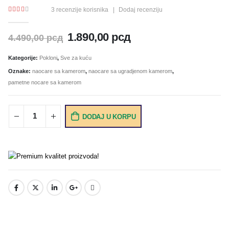
3
recenzije korisnika
|
Dodaj recenziju
2.33
out of 5
1.890,00
рсд
4.490,00
рсд
Kategorije:
Pokloni
,
Sve za kuću
Oznake:
naocare sa kamerom
,
naocare sa ugradjenom kamerom
,
pametne nocare sa kamerom
DODAJ U KORPU