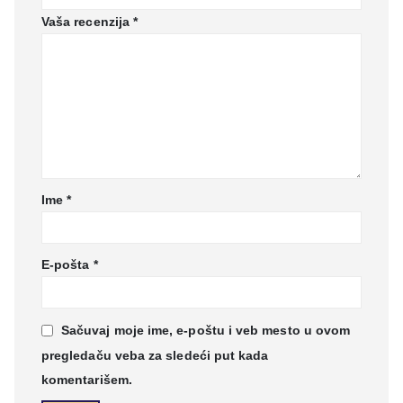
Vaša recenzija
*
Ime
*
E-pošta
*
Sačuvaj moje ime, e-poštu i veb mesto u ovom
pregledaču veba za sledeći put kada
komentarišem.