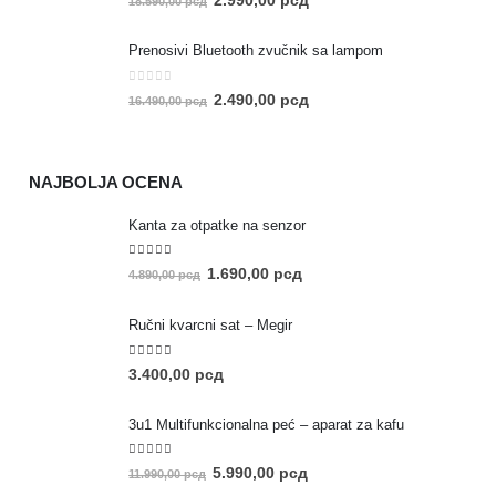
2.990,00
рсд
18.590,00
рсд
Prenosivi Bluetooth zvučnik sa lampom
0
out of 5
2.490,00
рсд
16.490,00
рсд
NAJBOLJA OCENA
Kanta za otpatke na senzor
5.00
out of 5
1.690,00
рсд
4.890,00
рсд
Ručni kvarcni sat – Megir
5.00
out of 5
3.400,00
рсд
3u1 Multifunkcionalna peć – aparat za kafu
5.00
out of 5
5.990,00
рсд
11.990,00
рсд