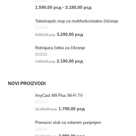
0
out of 5
1.590,00
рсд
3.180,00
рсд
–
Teleskopski mop za multifunkcionalno čišćenje
0
out of 5
3.290,00
рсд
8.690,00
рсд
Rotirajuća četka za čišćenje
5.00
out of 5
2.190,00
рсд
4.600,00
рсд
NOVI PROIZVODI
AnyCast M9 Plus Wi-Fi TV
0
out of 5
1.790,00
рсд
16.190,00
рсд
Prenosivi stub sa solarnim punjenjem
0
out of 5