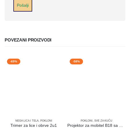
POVEZANI PROIZVODI
-69%
-58%
NEGA LICA I TELA
,
POKLONI
POKLONI
,
SVE ZA KUĆU
Trimer za lice i obrve 2u1
Projektor za mobitel B18 sa Bluetooth zvucnicima