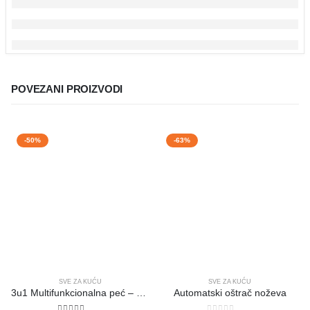
POVEZANI PROIZVODI
-50%
-63%
SVE ZA KUĆU
SVE ZA KUĆU
3u1 Multifunkcionalna peć – aparat za kafu
Automatski oštrač noževa