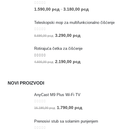
0
out of 5
1.590,00
рсд
3.180,00
рсд
–
Teleskopski mop za multifunkcionalno čišćenje
0
out of 5
3.290,00
рсд
8.690,00
рсд
Rotirajuća četka za čišćenje
5.00
out of 5
2.190,00
рсд
4.600,00
рсд
NOVI PROIZVODI
AnyCast M9 Plus Wi-Fi TV
0
out of 5
1.790,00
рсд
16.190,00
рсд
Prenosivi stub sa solarnim punjenjem