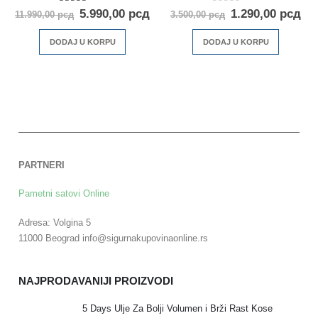
5.00
out of 5
0
out of 5
5.990,00
рсд
1.290,00
рсд
11.990,00
рсд
3.500,00
рсд
DODAJ U KORPU
DODAJ U KORPU
PARTNERI
Pametni satovi Online
Adresa: Volgina 5
11000 Beograd info@sigurnakupovinaonline.rs
NAJPRODAVANIJI PROIZVODI
5 Days Ulje Za Bolji Volumen i Brži Rast Kose