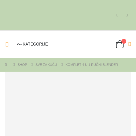
<-- KATEGORIJE
SHOP
SVE ZA KUĆU
KOMPLET 4 U 1 RUČNI BLENDER