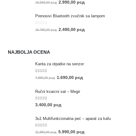
0
out of 5
2.990,00
рсд
18.590,00
рсд
Prenosivi Bluetooth zvučnik sa lampom
0
out of 5
2.490,00
рсд
16.490,00
рсд
NAJBOLJA OCENA
Kanta za otpatke na senzor
5.00
out of 5
1.690,00
рсд
4.890,00
рсд
Ručni kvarcni sat – Megir
5.00
out of 5
3.400,00
рсд
3u1 Multifunkcionalna peć – aparat za kafu
5.00
out of 5
5.990,00
рсд
11.990,00
рсд