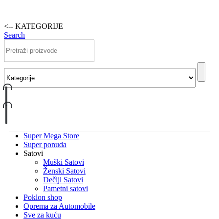
<-- KATEGORIJE
Search
Super Mega Store
Super ponuda
Satovi
Muški Satovi
Ženski Satovi
Dečiji Satovi
Pametni satovi
Poklon shop
Oprema za Automobile
Sve za kuću