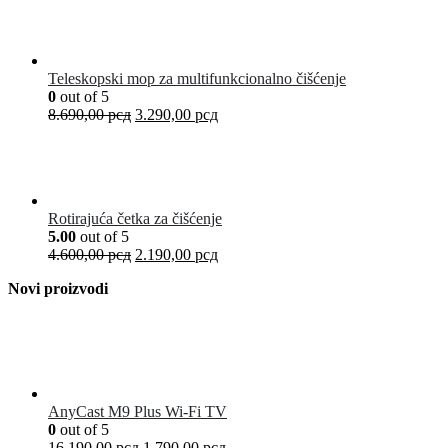
Teleskopski mop za multifunkcionalno čišćenje
0
out of 5
8.690,00
рсд
3.290,00
рсд
Rotirajuća četka za čišćenje
5.00
out of 5
4.600,00
рсд
2.190,00
рсд
Novi proizvodi
AnyCast M9 Plus Wi-Fi TV
0
out of 5
16.190,00
рсд
1.790,00
рсд