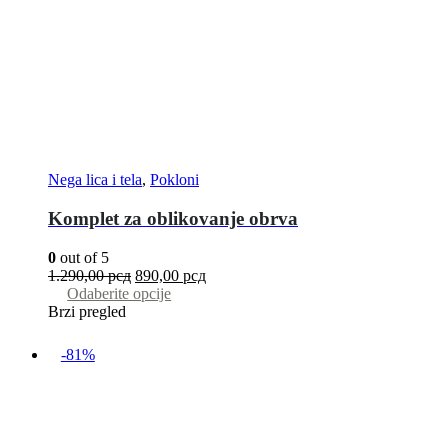
Nega lica i tela
,
Pokloni
Komplet za oblikovanje obrva
0
out of 5
1.290,00
рсд
890,00
рсд
Odaberite opcije
Brzi pregled
-81%