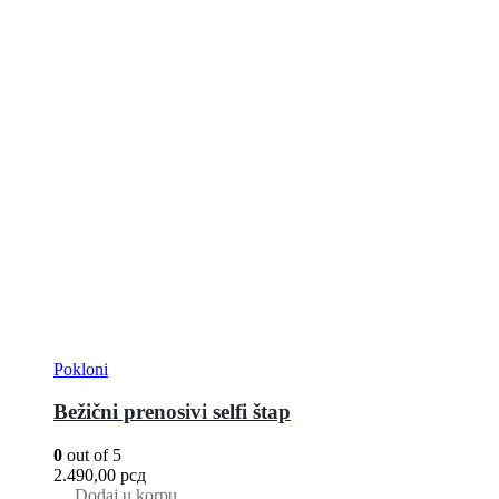
Pokloni
Bežični prenosivi selfi štap
0
out of 5
2.490,00
рсд
Dodaj u korpu