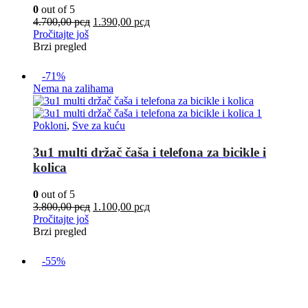
0
out of 5
4.700,00
рсд
1.390,00
рсд
Pročitajte još
Brzi pregled
-71%
Nema na zalihama
Pokloni
,
Sve za kuću
3u1 multi držač čaša i telefona za bicikle i
kolica
0
out of 5
3.800,00
рсд
1.100,00
рсд
Pročitajte još
Brzi pregled
-55%