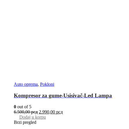
Auto oprema
,
Pokloni
Kompresor za gume-Usisivač-Led Lampa
0
out of 5
6.500,00
рсд
2.990,00
рсд
Dodaj u korpu
Brzi pregled