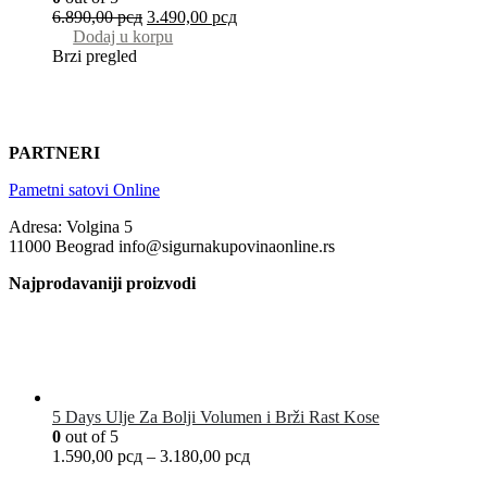
6.890,00
рсд
3.490,00
рсд
Dodaj u korpu
Brzi pregled
PARTNERI
Pametni satovi Online
Adresa: Volgina 5
11000 Beograd info@sigurnakupovinaonline.rs
Najprodavaniji proizvodi
5 Days Ulje Za Bolji Volumen i Brži Rast Kose
0
out of 5
1.590,00
рсд
–
3.180,00
рсд