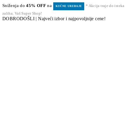
Sniženja do
45% OFF
na
* Akcija traje do isteka
KUĆNE UREĐAJE
zaliha. Vaš Super Shop!
DOBRODOŠLI | Najveći izbor i najpovoljnije cene!