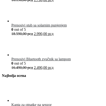
Prenosivi stub sa solarnim punjenjem
0
out of 5
18.590,00
рсд
2.990,00
рсд
Prenosivi Bluetooth zvučnik sa lampom
0
out of 5
16.490,00
рсд
2.490,00
рсд
Najbolja ocena
Kanta za otpatke na senzor