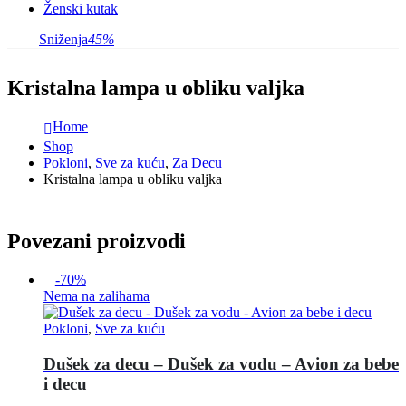
Ženski kutak
Sniženja
45%
Kristalna lampa u obliku valjka
Home
Shop
Pokloni
,
Sve za kuću
,
Za Decu
Kristalna lampa u obliku valjka
Povezani proizvodi
-70%
Nema na zalihama
Pokloni
,
Sve za kuću
Dušek za decu – Dušek za vodu – Avion za bebe
i decu