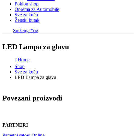
Poklon shop
Oprema za Automobile
Sve za kuću
Ženski kutak
Sniženja
45%
LED Lampa za glavu
Home
Shop
Sve za kuću
LED Lampa za glavu
Povezani proizvodi
PARTNERI
Pametni satovi Online