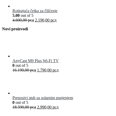
Rotirajuća četka za čišćenje
5.00
out of 5
4.600,00
рсд
2.190,00
рсд
Novi proizvodi
AnyCast M9 Plus Wi-Fi TV
0
out of 5
16.190,00
рсд
1.790,00
рсд
Prenosivi stub sa solarnim punjenjem
0
out of 5
18.590,00
рсд
2.990,00
рсд