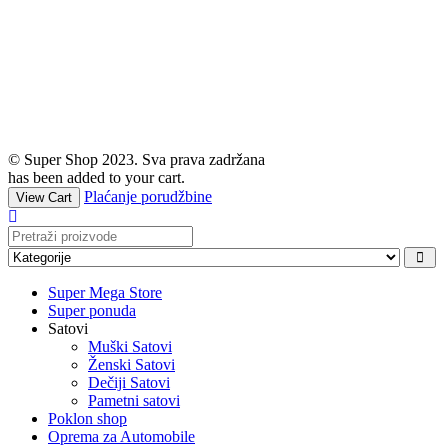
© Super Shop 2023. Sva prava zadržana
has been added to your cart.
Plaćanje porudžbine
View Cart
Super Mega Store
Super ponuda
Satovi
Muški Satovi
Ženski Satovi
Dečiji Satovi
Pametni satovi
Poklon shop
Oprema za Automobile