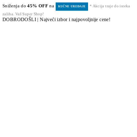
Sniženja do
45% OFF
na
* Akcija traje do isteka
KUĆNE UREĐAJE
zaliha. Vaš Super Shop!
DOBRODOŠLI | Najveći izbor i najpovoljnije cene!