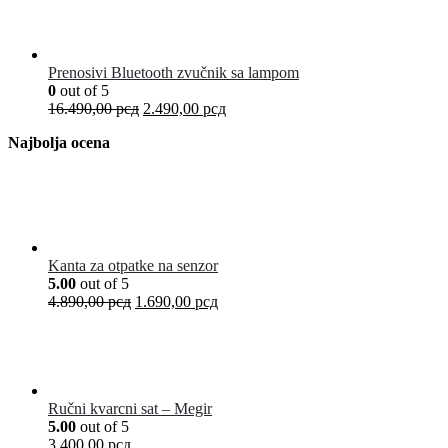
Prenosivi Bluetooth zvučnik sa lampom
0
out of 5
16.490,00
рсд
2.490,00
рсд
Najbolja ocena
Kanta za otpatke na senzor
5.00
out of 5
4.890,00
рсд
1.690,00
рсд
Ručni kvarcni sat – Megir
5.00
out of 5
3.400,00
рсд