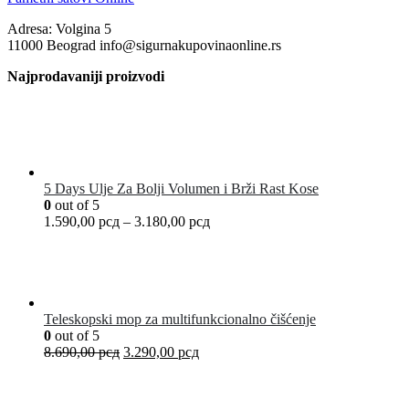
Adresa: Volgina 5
11000 Beograd info@sigurnakupovinaonline.rs
Najprodavaniji proizvodi
5 Days Ulje Za Bolji Volumen i Brži Rast Kose
0
out of 5
1.590,00
рсд
–
3.180,00
рсд
Teleskopski mop za multifunkcionalno čišćenje
0
out of 5
8.690,00
рсд
3.290,00
рсд