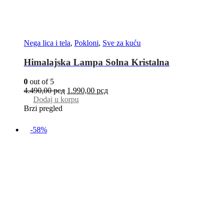
Nega lica i tela
,
Pokloni
,
Sve za kuću
Himalajska Lampa Solna Kristalna
0
out of 5
4.490,00
рсд
1.990,00
рсд
Dodaj u korpu
Brzi pregled
-58%