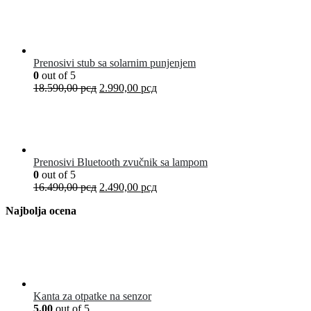
Prenosivi stub sa solarnim punjenjem
0
out of 5
18.590,00
рсд
2.990,00
рсд
Prenosivi Bluetooth zvučnik sa lampom
0
out of 5
16.490,00
рсд
2.490,00
рсд
Najbolja ocena
Kanta za otpatke na senzor
5.00
out of 5