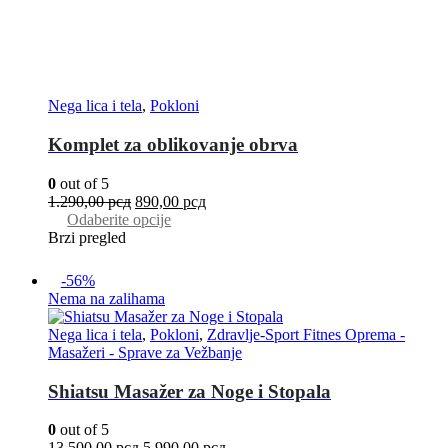
Nega lica i tela
,
Pokloni
Komplet za oblikovanje obrva
0
out of 5
1.290,00
рсд
890,00
рсд
Odaberite opcije
Brzi pregled
-56%
Nema na zalihama
Nega lica i tela
,
Pokloni
,
Zdravlje-Sport Fitnes Oprema -
Masažeri - Sprave za Vežbanje
Shiatsu Masažer za Noge i Stopala
0
out of 5
13.500,00
рсд
5.990,00
рсд