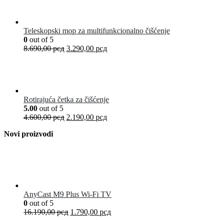
Teleskopski mop za multifunkcionalno čišćenje
0
out of 5
8.690,00
рсд
3.290,00
рсд
Rotirajuća četka za čišćenje
5.00
out of 5
4.600,00
рсд
2.190,00
рсд
Novi proizvodi
AnyCast M9 Plus Wi-Fi TV
0
out of 5
16.190,00
рсд
1.790,00
рсд