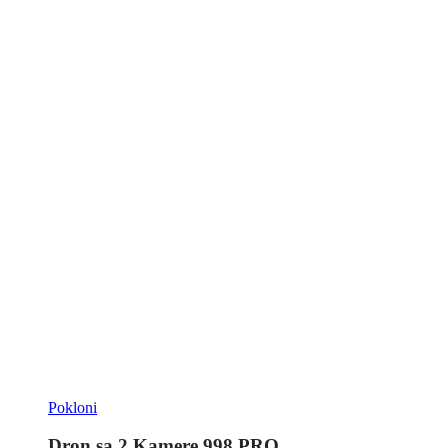
Pokloni
Dron sa 2 Kamere 998 PRO