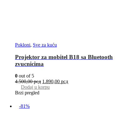
Pokloni
,
Sve za kuću
Projektor za mobitel B18 sa Bluetooth
zvucnicima
0
out of 5
4.500,00
рсд
1.890,00
рсд
Dodaj u korpu
Brzi pregled
-81%