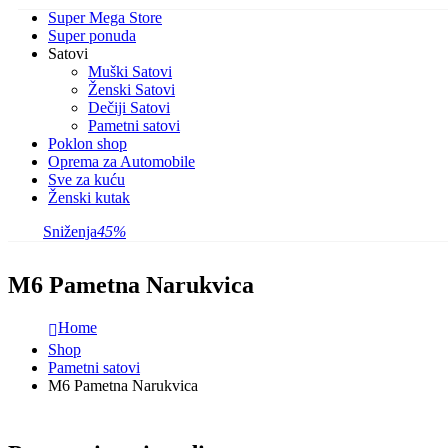
Super Mega Store
Super ponuda
Satovi
Muški Satovi
Ženski Satovi
Dečiji Satovi
Pametni satovi
Poklon shop
Oprema za Automobile
Sve za kuću
Ženski kutak
Sniženja
45%
M6 Pametna Narukvica
Home
Shop
Pametni satovi
M6 Pametna Narukvica