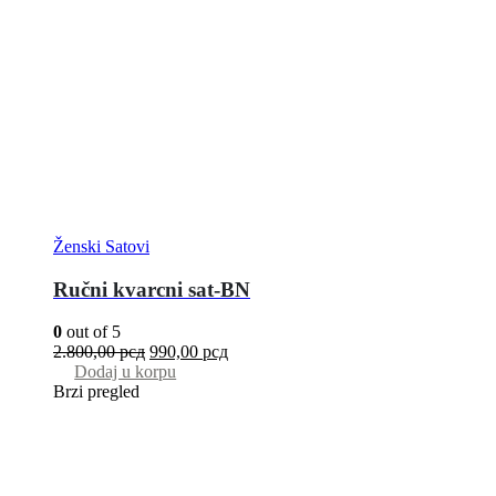
Ženski Satovi
Ručni kvarcni sat-BN
0
out of 5
2.800,00
рсд
990,00
рсд
Dodaj u korpu
Brzi pregled