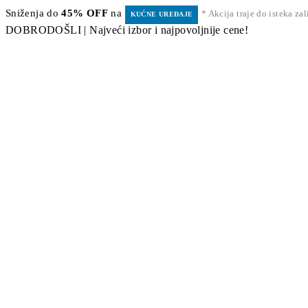
Sniženja do
45% OFF
na
* Akcija traje do isteka za
KUĆNE UREĐAJE
DOBRODOŠLI | Najveći izbor i najpovoljnije cene!