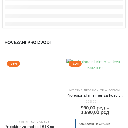
POVEZANI PROIZVODI
-58%
-51%
HIT CENA
,
NEGA LICA I TELA
,
POKLONI
Profesionalni Trimer za kosu i bradu
0
out of 5
990,00
рсд
–
1.890,00
рсд
POKLONI
,
SVE ZA KUĆU
ODABERITE OPCIJE
Projektor za mobitel B18 sa Bluetooth zvucnicima