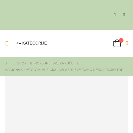
<-- KATEGORIJE
SHOP
POKLONI
,
SVE ZA KUĆU
MAGIČNA BLUETOOTH MUZIČKA LAMPA 3U1 ZVEZDANO NEBO PROJEKTOR