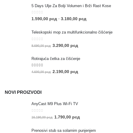
5 Days Ulje Za Bolji Volumen i Brži Rast Kose
0
out of 5
1.590,00
рсд
3.180,00
рсд
–
Teleskopski mop za multifunkcionalno čišćenje
0
out of 5
3.290,00
рсд
8.690,00
рсд
Rotirajuća četka za čišćenje
5.00
out of 5
2.190,00
рсд
4.600,00
рсд
NOVI PROIZVODI
AnyCast M9 Plus Wi-Fi TV
0
out of 5
1.790,00
рсд
16.190,00
рсд
Prenosivi stub sa solarnim punjenjem