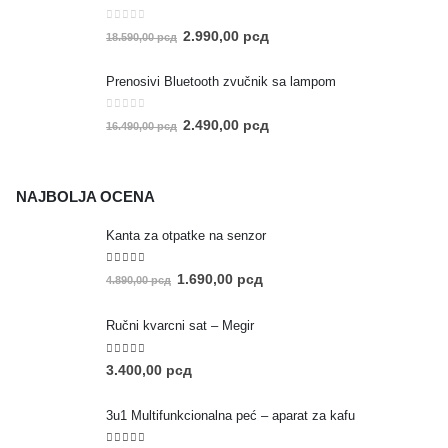
0
out of 5
2.990,00
рсд
18.590,00
рсд
Prenosivi Bluetooth zvučnik sa lampom
0
out of 5
2.490,00
рсд
16.490,00
рсд
NAJBOLJA OCENA
Kanta za otpatke na senzor
5.00
out of 5
1.690,00
рсд
4.890,00
рсд
Ručni kvarcni sat – Megir
5.00
out of 5
3.400,00
рсд
3u1 Multifunkcionalna peć – aparat za kafu