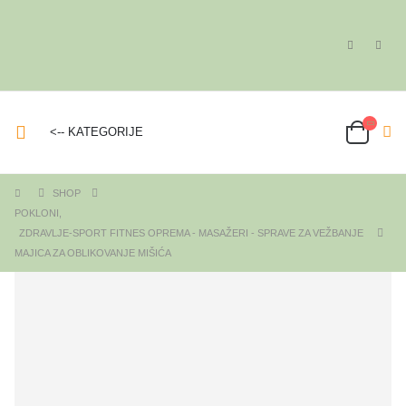
<-- KATEGORIJE
SHOP
POKLONI
,
ZDRAVLJE-SPORT FITNES OPREMA - MASAŽERI - SPRAVE ZA VEŽBANJE
MAJICA ZA OBLIKOVANJE MIŠIĆA