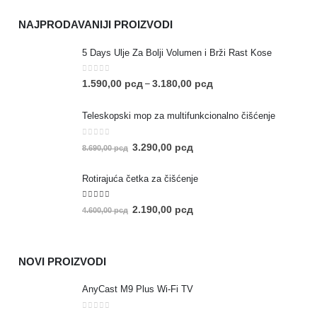
NAJPRODAVANIJI PROIZVODI
5 Days Ulje Za Bolji Volumen i Brži Rast Kose
0
out of 5
1.590,00
рсд
3.180,00
рсд
–
Teleskopski mop za multifunkcionalno čišćenje
0
out of 5
3.290,00
рсд
8.690,00
рсд
Rotirajuća četka za čišćenje
5.00
out of 5
2.190,00
рсд
4.600,00
рсд
NOVI PROIZVODI
AnyCast M9 Plus Wi-Fi TV
0
out of 5