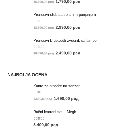
1.790,00
рсд
16.190,00
рсд
Prenosivi stub sa solarnim punjenjem
0
out of 5
2.990,00
рсд
18.590,00
рсд
Prenosivi Bluetooth zvučnik sa lampom
0
out of 5
2.490,00
рсд
16.490,00
рсд
NAJBOLJA OCENA
Kanta za otpatke na senzor
5.00
out of 5
1.690,00
рсд
4.890,00
рсд
Ručni kvarcni sat – Megir
5.00
out of 5
3.400,00
рсд