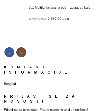
3u1 Multifunkcionalna peć – aparat za kafu
5.00
out of 5
5.990,00
рсд
11.990,00
рсд
KONTAKT
INFORMACIJE
Beograd
PRIJAVI SE ZA
NOVOSTI
Prijavi se za newsletter. Pratite najnovije akcije i sniženja!