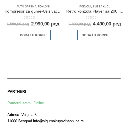
AUTO OPREMA
,
POKLONI
POKLONI
,
SVE ZA KUĆU
Kompresor za gume-Usisivač-Led Lampa
Retro konzola Player sa 200 igara
0
out of 5
0
out of 5
2.990,00
рсд
4.490,00
рсд
6.500,00
рсд
6.890,00
рсд
DODAJ U KORPU
DODAJ U KORPU
PARTNERI
Pametni satovi Online
Adresa: Volgina 5
11000 Beograd info@sigurnakupovinaonline.rs