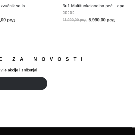
Prenosivi Bluetooth zvučnik sa lampom
3u1 Multifunkcionalna peć – aparat za kafu
5.00
out of 5
0,00
рсд
5.990,00
рсд
11.990,00
рсд
E ZA NOVOSTI
vije akcije i sniženja!