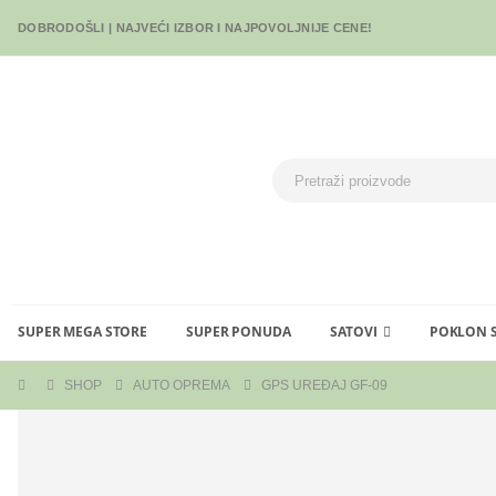
DOBRODOŠLI | NAJVEĆI IZBOR I NAJPOVOLJNIJE CENE!
SUPER MEGA STORE
SUPER PONUDA
SATOVI
POKLON 
SHOP
AUTO OPREMA
GPS UREĐAJ GF-09