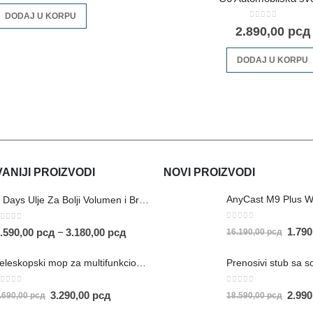
DODAJ U KORPU
0
out of 5
2.890,00
рсд
DODAJ U KORPU
NIJI PROIZVODI
NOVI PROIZVODI
AnyCast M9 Plus W
5 Days Ulje Za Bolji Volumen i Brži Rast Kose
0
out of 5
out of 5
1.79
–
.590,00
рсд
3.180,00
рсд
16.190,00
рсд
Teleskopski mop za multifunkcionalno čišćenje
out of 5
0
out of 5
3.290,00
рсд
2.99
.690,00
рсд
18.590,00
рсд