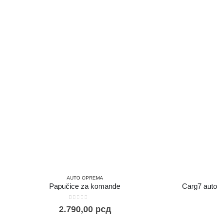
AUTO OPREMA
Papučice za komande
Carg7 auto
0
out of 5
2.790,00
рсд