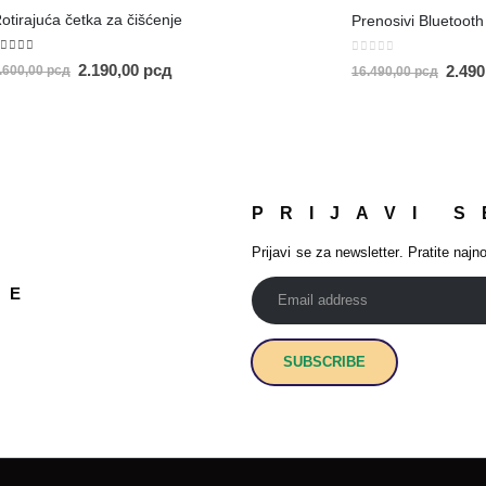
otirajuća četka za čišćenje
.00
out of 5
0
out of 5
2.190,00
рсд
2.49
.600,00
рсд
16.490,00
рсд
PRIJAVI S
Prijavi se za newsletter. Pratite najno
JE