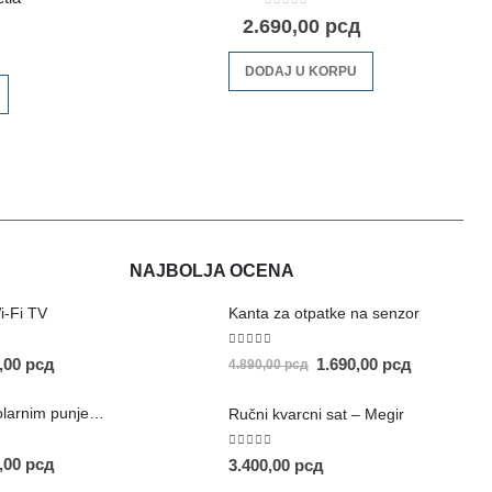
0
out of 5
2.690,00
рсд
DODAJ U KORPU
NAJBOLJA OCENA
i-Fi TV
Kanta za otpatke na senzor
5.00
out of 5
0,00
рсд
1.690,00
рсд
4.890,00
рсд
Prenosivi stub sa solarnim punjenjem
Ručni kvarcni sat – Megir
5.00
out of 5
0,00
рсд
3.400,00
рсд