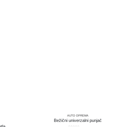
AUTO OPREMA
Bežični univerzalni punjač
tla