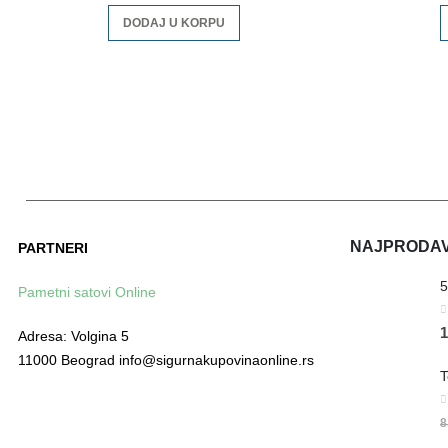
DODAJ U KORPU
NAJPRODAVA
PARTNERI
Pametni satovi Online
0
1
Adresa: Volgina 5
11000 Beograd info@sigurnakupovinaonline.rs
0
8