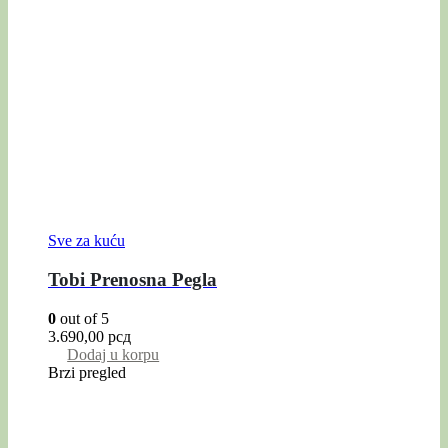
Sve za kuću
Tobi Prenosna Pegla
0
out of 5
3.690,00
рсд
Dodaj u korpu
Brzi pregled