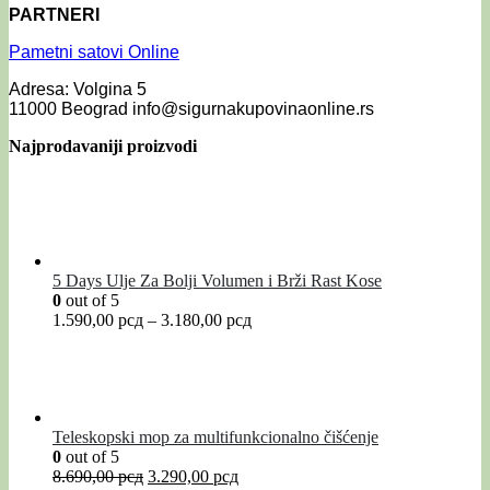
PARTNERI
Pametni satovi Online
Adresa: Volgina 5
11000 Beograd info@sigurnakupovinaonline.rs
Najprodavaniji proizvodi
5 Days Ulje Za Bolji Volumen i Brži Rast Kose
0
out of 5
1.590,00
рсд
–
3.180,00
рсд
Teleskopski mop za multifunkcionalno čišćenje
0
out of 5
8.690,00
рсд
3.290,00
рсд