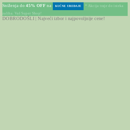
Sniženja do
45% OFF
na
* Akcija traje do isteka
KUĆNE UREĐAJE
zaliha. Vaš Super Shop!
DOBRODOŠLI | Najveći izbor i najpovoljnije cene!