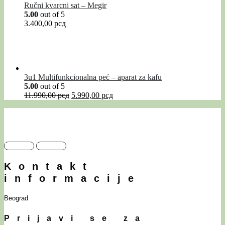
Ručni kvarcni sat – Megir
5.00
out of 5
3.400,00
рсд
3u1 Multifunkcionalna peć – aparat za kafu
5.00
out of 5
11.990,00
рсд
5.990,00
рсд
Facebook
Instagram
Kontakt
informacije
Beograd
Prijavi se za