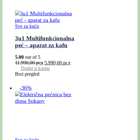
Sve za kuću
3u1 Multifunkcionalna
peć – aparat za kafu
5.00
out of 5
11.990,00
рсд
5.990,00
рсд
Dodaj u korpu
Brzi pregled
-36%
Sve za kuću