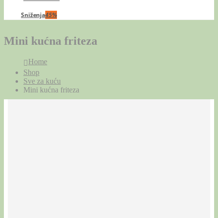
Sniženja
45%
Mini kućna friteza
Home
Shop
Sve za kuću
Mini kućna friteza