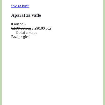
Sve za kuću
Aparat za vafle
0
out of 5
6.590,00
рсд
2.290,00
рсд
Dodaj u korpu
Brzi pregled