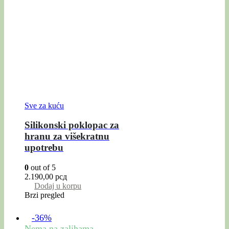
Sve za kuću
Silikonski poklopac za
hranu za višekratnu
upotrebu
0
out of 5
2.190,00
рсд
Dodaj u korpu
Brzi pregled
-36%
Nema na zalihama