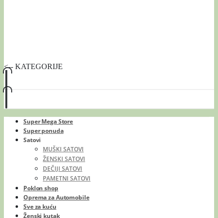
<-- KATEGORIJE
Super Mega Store
Super ponuda
Satovi
MUŠKI SATOVI
ŽENSKI SATOVI
DEČIJI SATOVI
PAMETNI SATOVI
Poklon shop
Oprema za Automobile
Sve za kuću
Ženski kutak