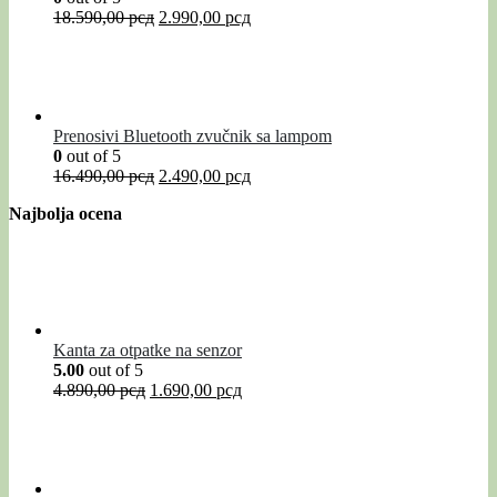
18.590,00
рсд
2.990,00
рсд
Prenosivi Bluetooth zvučnik sa lampom
0
out of 5
16.490,00
рсд
2.490,00
рсд
Najbolja ocena
Kanta za otpatke na senzor
5.00
out of 5
4.890,00
рсд
1.690,00
рсд