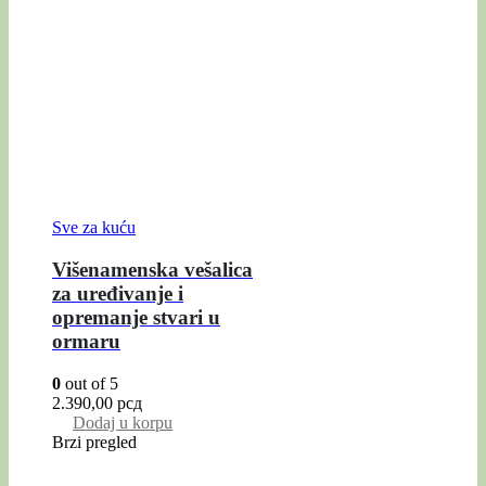
Sve za kuću
Višenamenska vešalica
za uređivanje i
opremanje stvari u
ormaru
0
out of 5
2.390,00
рсд
Dodaj u korpu
Brzi pregled