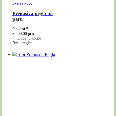
Sve za kuću
Prenosiva pegla na
paru
0
out of 5
3.690,00
рсд
Dodaj u korpu
Brzi pregled