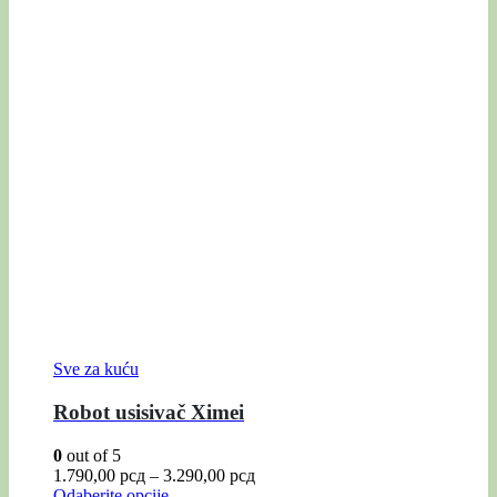
Sve za kuću
Robot usisivač Ximei
0
out of 5
1.790,00
рсд
–
3.290,00
рсд
Odaberite opcije