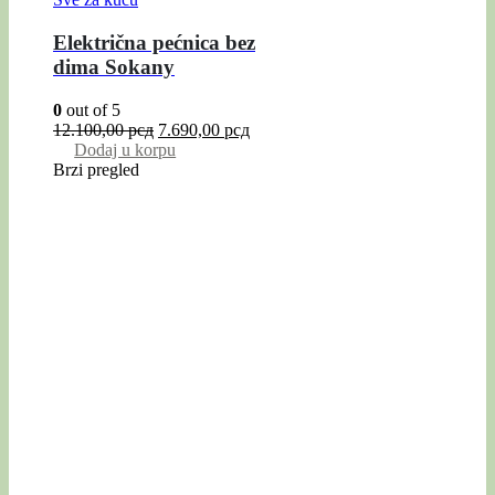
Električna pećnica bez
dima Sokany
0
out of 5
12.100,00
рсд
7.690,00
рсд
Dodaj u korpu
Brzi pregled