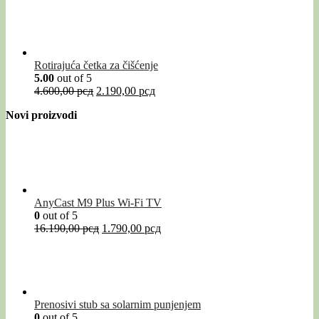
Rotirajuća četka za čišćenje
5.00
out of 5
4.600,00
рсд
2.190,00
рсд
Novi proizvodi
AnyCast M9 Plus Wi-Fi TV
0
out of 5
16.190,00
рсд
1.790,00
рсд
Prenosivi stub sa solarnim punjenjem
0
out of 5