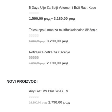
5 Days Ulje Za Bolji Volumen i Brži Rast Kose
0
out of 5
1.590,00
рсд
3.180,00
рсд
–
Teleskopski mop za multifunkcionalno čišćenje
0
out of 5
3.290,00
рсд
8.690,00
рсд
Rotirajuća četka za čišćenje
5.00
out of 5
2.190,00
рсд
4.600,00
рсд
NOVI PROIZVODI
AnyCast M9 Plus Wi-Fi TV
0
out of 5
1.790,00
рсд
16.190,00
рсд