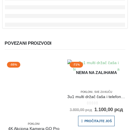
POVEZANI PROIZVODI
-55%
-71%
NEMA NA ZALIHAMA
POKLONI
,
SVE ZA KUĆU
3u1 multi držač čaša i telefona za bicikle i kolica
0
out of 5
1.100,00
рсд
3.800,00
рсд
PROČITAJTE JOŠ
POKLONI
4K Akciona Kamera-GO Pro