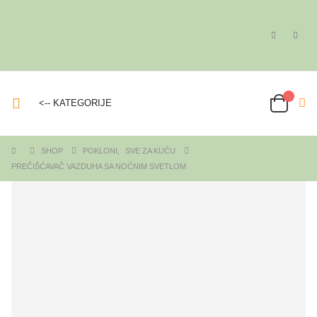
<-- KATEGORIJE
SHOP
POKLONI
,
SVE ZA KUĆU
PREČIŠĆAVAČ VAZDUHA SA NOĆNIM SVETLOM