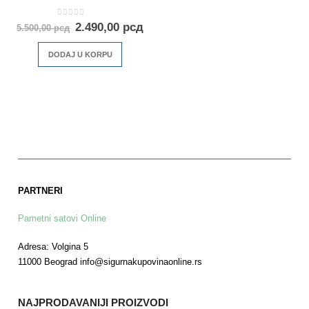
0
out of 5
2.490,00
рсд
5.500,00
рсд
DODAJ U KORPU
PARTNERI
Pametni satovi Online
Adresa: Volgina 5
11000 Beograd info@sigurnakupovinaonline.rs
NAJPRODAVANIJI PROIZVODI