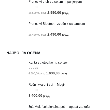
Prenosivi stub sa solarnim punjenjem
0
out of 5
2.990,00
рсд
18.590,00
рсд
Prenosivi Bluetooth zvučnik sa lampom
0
out of 5
2.490,00
рсд
16.490,00
рсд
NAJBOLJA OCENA
Kanta za otpatke na senzor
5.00
out of 5
1.690,00
рсд
4.890,00
рсд
Ručni kvarcni sat – Megir
5.00
out of 5
3.400,00
рсд
3u1 Multifunkcionalna peć – aparat za kafu