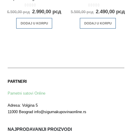
0
out of 5
0
out of 5
2.990,00
рсд
2.490,00
рсд
6.500,00
рсд
5.500,00
рсд
DODAJ U KORPU
DODAJ U KORPU
PARTNERI
Pametni satovi Online
Adresa: Volgina 5
11000 Beograd info@sigurnakupovinaonline.rs
NAJPRODAVANIJI PROIZVODI