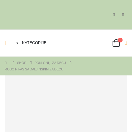
<-- KATEGORIJE
SHOP
POKLONI
,
ZA DECU
ROBOT- PAS SA DALJINSKIM ZA DECU