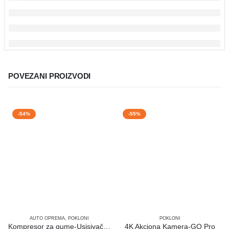
POVEZANI PROIZVODI
-54%
-55%
AUTO OPREMA
,
POKLONI
POKLONI
Kompresor za gume-Usisivač-Led Lampa
4K Akciona Kamera-GO Pro