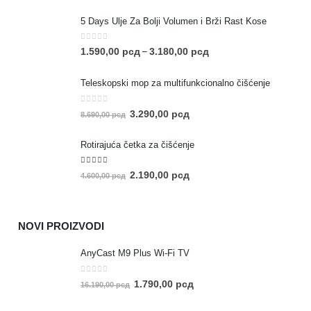
5 Days Ulje Za Bolji Volumen i Brži Rast Kose
0
out of 5
1.590,00
рсд
3.180,00
рсд
–
Teleskopski mop za multifunkcionalno čišćenje
0
out of 5
3.290,00
рсд
8.690,00
рсд
Rotirajuća četka za čišćenje
5.00
out of 5
2.190,00
рсд
4.600,00
рсд
NOVI PROIZVODI
AnyCast M9 Plus Wi-Fi TV
0
out of 5
1.790,00
рсд
16.190,00
рсд