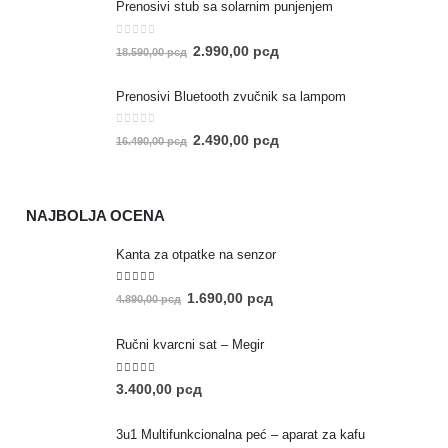
Prenosivi stub sa solarnim punjenjem
0
out of 5
2.990,00
рсд
18.590,00
рсд
Prenosivi Bluetooth zvučnik sa lampom
0
out of 5
2.490,00
рсд
16.490,00
рсд
NAJBOLJA OCENA
Kanta za otpatke na senzor
5.00
out of 5
1.690,00
рсд
4.890,00
рсд
Ručni kvarcni sat – Megir
5.00
out of 5
3.400,00
рсд
3u1 Multifunkcionalna peć – aparat za kafu