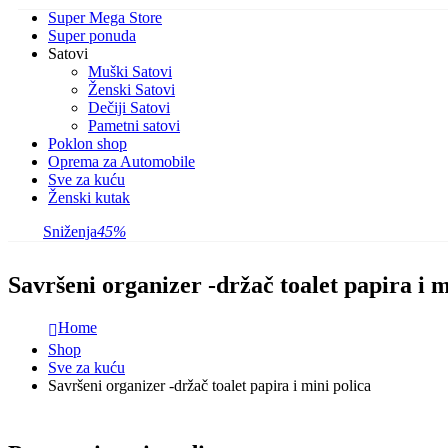
Super Mega Store
Super ponuda
Satovi
Muški Satovi
Ženski Satovi
Dečiji Satovi
Pametni satovi
Poklon shop
Oprema za Automobile
Sve za kuću
Ženski kutak
Sniženja
45%
Savršeni organizer -držač toalet papira i m
Home
Shop
Sve za kuću
Savršeni organizer -držač toalet papira i mini polica