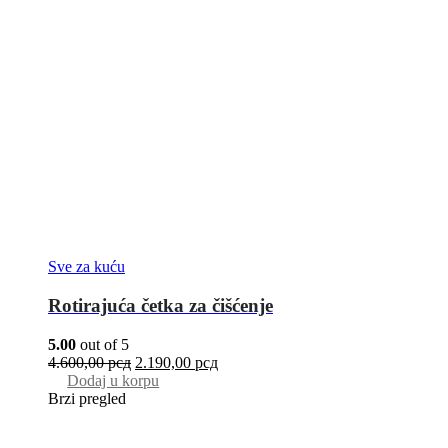
Sve za kuću
Rotirajuća četka za čišćenje
5.00
out of 5
4.600,00
рсд
2.190,00
рсд
Dodaj u korpu
Brzi pregled