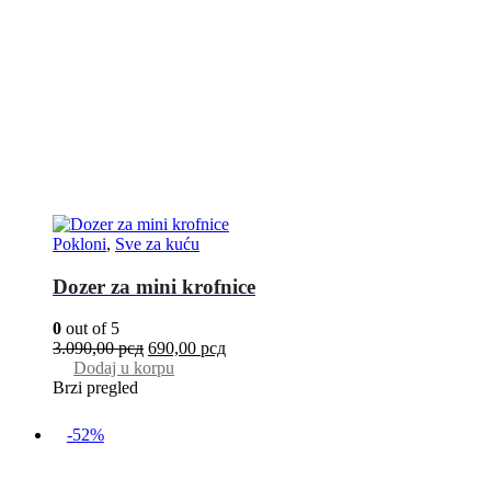
Pokloni
,
Sve za kuću
Dozer za mini krofnice
0
out of 5
3.090,00
рсд
690,00
рсд
Dodaj u korpu
Brzi pregled
-52%