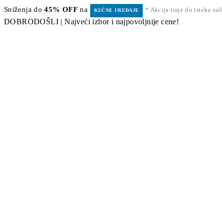
Sniženja do
45% OFF
na
* Akcija traje do isteka za
KUĆNE UREĐAJE
DOBRODOŠLI | Najveći izbor i najpovoljnije cene!