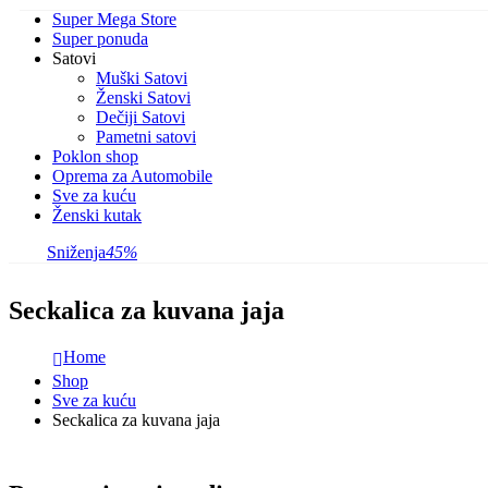
Super Mega Store
Super ponuda
Satovi
Muški Satovi
Ženski Satovi
Dečiji Satovi
Pametni satovi
Poklon shop
Oprema za Automobile
Sve za kuću
Ženski kutak
Sniženja
45%
Seckalica za kuvana jaja
Home
Shop
Sve za kuću
Seckalica za kuvana jaja