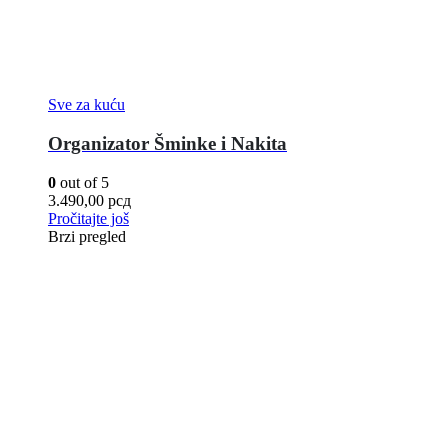
Sve za kuću
Organizator Šminke i Nakita
0
out of 5
3.490,00
рсд
Pročitajte još
Brzi pregled