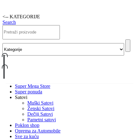
<-- KATEGORIJE
Search
Super Mega Store
Super ponuda
Satovi
Muški Satovi
Ženski Satovi
Dečiji Satovi
Pametni satovi
Poklon shop
Oprema za Automobile
Sve za kuću