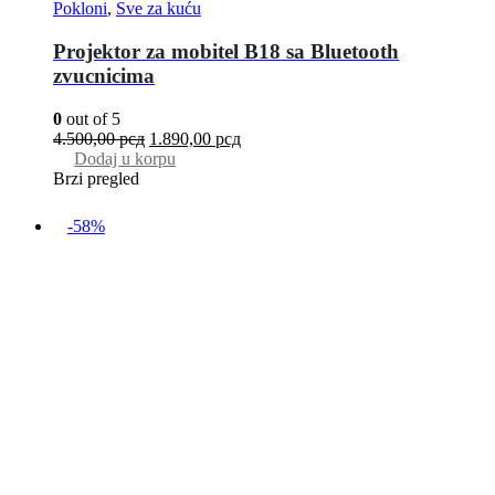
Pokloni
,
Sve za kuću
Projektor za mobitel B18 sa Bluetooth
zvucnicima
0
out of 5
4.500,00
рсд
1.890,00
рсд
Dodaj u korpu
Brzi pregled
-58%