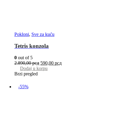
Pokloni
,
Sve za kuću
Tetris konzola
0
out of 5
2.890,00
рсд
590,00
рсд
Dodaj u korpu
Brzi pregled
-55%