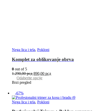
Nega lica i tela
,
Pokloni
Komplet za oblikovanje obrva
0
out of 5
1.290,00
рсд
890,00
рсд
Odaberite opcije
Brzi pregled
-67%
Nega lica i tela
,
Pokloni