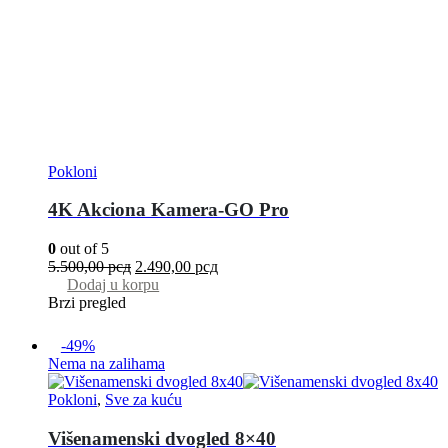
Pokloni
4K Akciona Kamera-GO Pro
0
out of 5
5.500,00
рсд
2.490,00
рсд
Dodaj u korpu
Brzi pregled
-49%
Nema na zalihama
Pokloni
,
Sve za kuću
Višenamenski dvogled 8×40