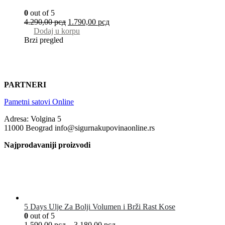
0
out of 5
4.290,00
рсд
1.790,00
рсд
Dodaj u korpu
Brzi pregled
PARTNERI
Pametni satovi Online
Adresa: Volgina 5
11000 Beograd info@sigurnakupovinaonline.rs
Najprodavaniji proizvodi
5 Days Ulje Za Bolji Volumen i Brži Rast Kose
0
out of 5
1.590,00
рсд
–
3.180,00
рсд