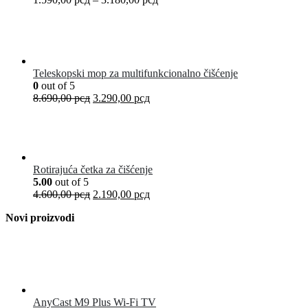
Teleskopski mop za multifunkcionalno čišćenje
0
out of 5
8.690,00
рсд
3.290,00
рсд
Rotirajuća četka za čišćenje
5.00
out of 5
4.600,00
рсд
2.190,00
рсд
Novi proizvodi
AnyCast M9 Plus Wi-Fi TV