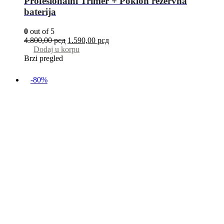
Profesionalni Trimer + Poklon rezervna
baterija
0
out of 5
4.800,00
рсд
1.590,00
рсд
Dodaj u korpu
Brzi pregled
-80%