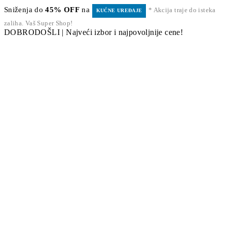
Sniženja do
45% OFF
na
* Akcija traje do isteka
KUĆNE UREĐAJE
zaliha. Vaš Super Shop!
DOBRODOŠLI | Najveći izbor i najpovoljnije cene!