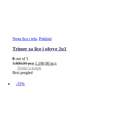
Nega lica i tela
,
Pokloni
Trimer za lice i obrve 2u1
0
out of 5
3.800,00
рсд
1.190,00
рсд
Dodaj u korpu
Brzi pregled
-35%