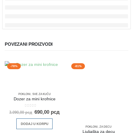
POVEZANI PROIZVODI
-78%
-81%
POKLONI
,
SVE ZA KUĆU
Dozer za mini krofnice
0
out of 5
690,00
рсд
3.090,00
рсд
DODAJ U KORPU
POKLONI
,
ZA DECU
Ljuljaška za decu