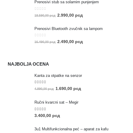
Prenosivi stub sa solarnim punjenjem
0
out of 5
2.990,00
рсд
18.590,00
рсд
Prenosivi Bluetooth zvučnik sa lampom
0
out of 5
2.490,00
рсд
16.490,00
рсд
NAJBOLJA OCENA
Kanta za otpatke na senzor
5.00
out of 5
1.690,00
рсд
4.890,00
рсд
Ručni kvarcni sat – Megir
5.00
out of 5
3.400,00
рсд
3u1 Multifunkcionalna peć – aparat za kafu