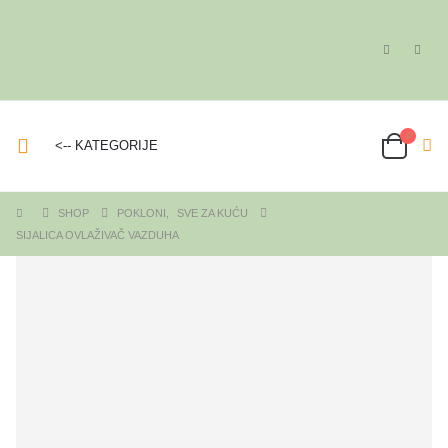
<-- KATEGORIJE
SHOP
POKLONI
,
SVE ZA KUĆU
SIJALICA OVLAŽIVAČ VAZDUHA