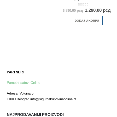
0
out of 5
1.290,00
рсд
6.890,00
рсд
DODAJ U KORPU
PARTNERI
Pametni satovi Online
Adresa: Volgina 5
11000 Beograd info@sigurnakupovinaonline.rs
NAJPRODAVANIJI PROIZVODI