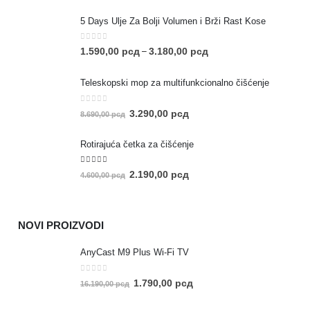
5 Days Ulje Za Bolji Volumen i Brži Rast Kose
0
out of 5
1.590,00
рсд
3.180,00
рсд
–
Teleskopski mop za multifunkcionalno čišćenje
0
out of 5
3.290,00
рсд
8.690,00
рсд
Rotirajuća četka za čišćenje
5.00
out of 5
2.190,00
рсд
4.600,00
рсд
NOVI PROIZVODI
AnyCast M9 Plus Wi-Fi TV
0
out of 5
1.790,00
рсд
16.190,00
рсд