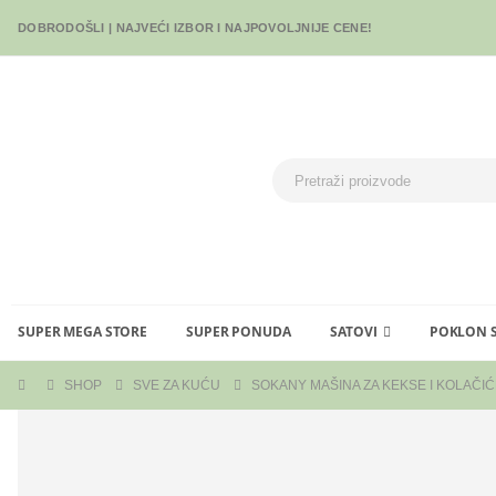
DOBRODOŠLI | NAJVEĆI IZBOR I NAJPOVOLJNIJE CENE!
SUPER MEGA STORE
SUPER PONUDA
SATOVI
POKLON 
SHOP
SVE ZA KUĆU
SOKANY MAŠINA ZA KEKSE I KOLAČI