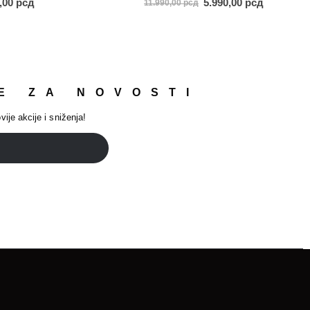
0,00
рсд
5.990,00
рсд
11.990,00
рсд
E ZA NOVOSTI
vije akcije i sniženja!