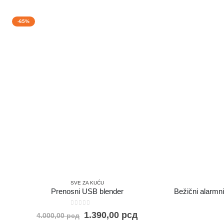
-65%
SVE ZA KUĆU
Prenosni USB blender
0
out of 5
1.390,00
рсд
4.000,00
рсд