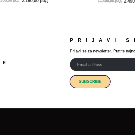
2.190,00
рсд
2.49
.600,00
рсд
16.490,00
рсд
PRIJAVI S
Prijavi se za newsletter. Pratite najno
JE