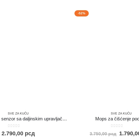
-52%
SVE ZA KUĆU
SVE ZA KUĆU
Bežični alarmni senzor sa daljinskim upravljačem
Mops za čišćenje po
0
out of 5
0
out of 5
2.790,00
рсд
1.790,
3.750,00
рсд