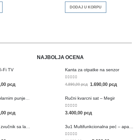
DODAJ U KORPU
NAJBOLJA OCENA
i-Fi TV
Kanta za otpatke na senzor
5.00
out of 5
0,00
рсд
1.690,00
рсд
4.890,00
рсд
Prenosivi stub sa solarnim punjenjem
Ručni kvarcni sat – Megir
5.00
out of 5
0,00
рсд
3.400,00
рсд
Prenosivi Bluetooth zvučnik sa lampom
3u1 Multifunkcionalna peć – aparat za kafu
5.00
out of 5