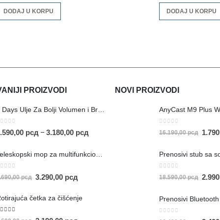
DODAJ U KORPU
DODAJ U KORPU
NIJI PROIZVODI
NOVI PROIZVODI
AnyCast M9 Plus W
5 Days Ulje Za Bolji Volumen i Brži Rast Kose
0
out of 5
out of 5
1.79
–
.590,00
рсд
3.180,00
рсд
16.190,00
рсд
Teleskopski mop za multifunkcionalno čišćenje
out of 5
0
out of 5
3.290,00
рсд
2.99
.690,00
рсд
18.590,00
рсд
otirajuća četka za čišćenje
.00
out of 5
0
out of 5