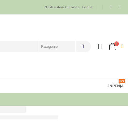
Opšti uslovi kupovine
Log In
45%
SNIŽENJA