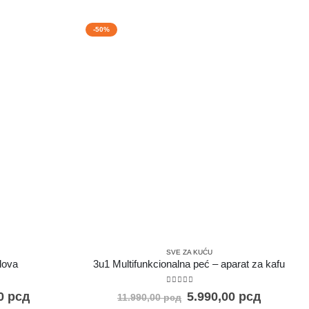
-50%
SVE ZA KUĆU
dova
3u1 Multifunkcionalna peć – aparat za kafu
5.00
out of 5
00
рсд
5.990,00
рсд
11.990,00
рсд