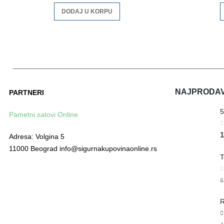
DODAJ U KORPU
NAJPRODAVA
PARTNERI
Pametni satovi Online
0
1
Adresa: Volgina 5
11000 Beograd info@sigurnakupovinaonline.rs
0
8
R
5