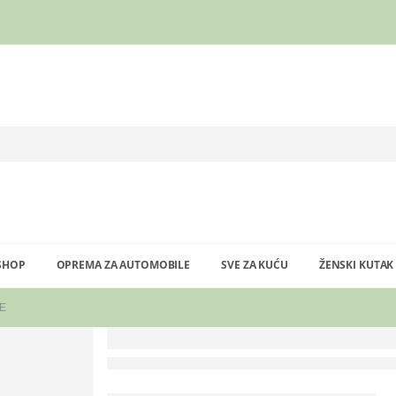
SHOP
OPREMA ZA AUTOMOBILE
SVE ZA KUĆU
ŽENSKI KUTAK
ĆE