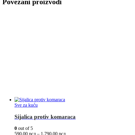
Povezani proizvodi
Sve za kuću
Sijalica protiv komaraca
0
out of 5
590,00
рсд
–
1.790,00
рсд