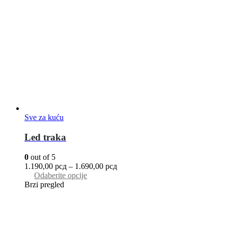
Sve za kuću
Led traka
0
out of 5
1.190,00
рсд
–
1.690,00
рсд
Odaberite opcije
Brzi pregled