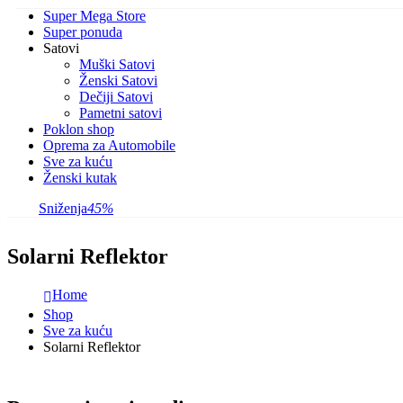
Super Mega Store
Super ponuda
Satovi
Muški Satovi
Ženski Satovi
Dečiji Satovi
Pametni satovi
Poklon shop
Oprema za Automobile
Sve za kuću
Ženski kutak
Sniženja
45%
Solarni Reflektor
Home
Shop
Sve za kuću
Solarni Reflektor