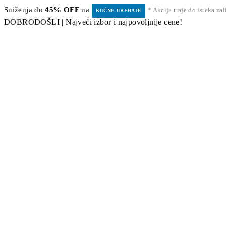
Sniženja do
45% OFF
na
* Akcija traje do isteka za
KUĆNE UREĐAJE
DOBRODOŠLI | Najveći izbor i najpovoljnije cene!