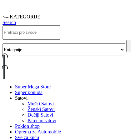
<-- KATEGORIJE
Search
Super Mega Store
Super ponuda
Satovi
Muški Satovi
Ženski Satovi
Dečiji Satovi
Pametni satovi
Poklon shop
Oprema za Automobile
Sve za kuću