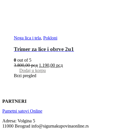
Nega lica i tela
,
Pokloni
Trimer za lice i obrve 2u1
0
out of 5
3.800,00
рсд
1.190,00
рсд
Dodaj u korpu
Brzi pregled
PARTNERI
Pametni satovi Online
Adresa: Volgina 5
11000 Beograd info@sigurnakupovinaonline.rs