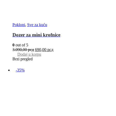
Pokloni
,
Sve za kuću
Dozer za mini krofnice
0
out of 5
3.090,00
рсд
690,00
рсд
Dodaj u korpu
Brzi pregled
-35%