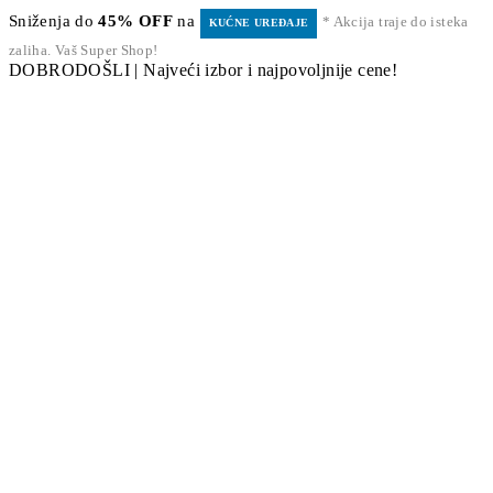
Sniženja do
45% OFF
na
* Akcija traje do isteka
KUĆNE UREĐAJE
zaliha. Vaš Super Shop!
DOBRODOŠLI | Najveći izbor i najpovoljnije cene!