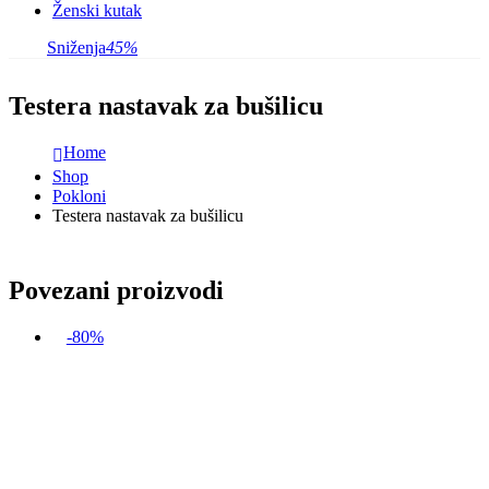
Ženski kutak
Sniženja
45%
Testera nastavak za bušilicu
Home
Shop
Pokloni
Testera nastavak za bušilicu
Povezani proizvodi
-80%