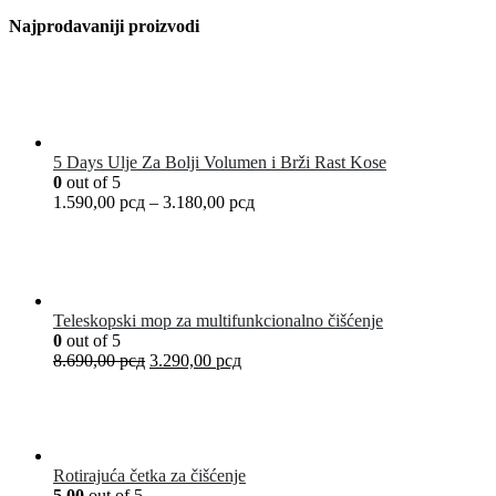
Najprodavaniji proizvodi
5 Days Ulje Za Bolji Volumen i Brži Rast Kose
0
out of 5
1.590,00
рсд
–
3.180,00
рсд
Teleskopski mop za multifunkcionalno čišćenje
0
out of 5
8.690,00
рсд
3.290,00
рсд
Rotirajuća četka za čišćenje
5.00
out of 5