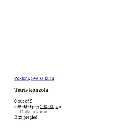
Pokloni
,
Sve za kuću
Tetris konzola
0
out of 5
2.890,00
рсд
590,00
рсд
Dodaj u korpu
Brzi pregled