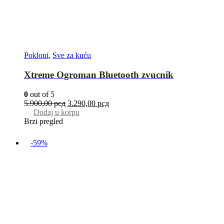
Pokloni
,
Sve za kuću
Xtreme Ogroman Bluetooth zvucnik
0
out of 5
5.900,00
рсд
3.290,00
рсд
Dodaj u korpu
Brzi pregled
-59%