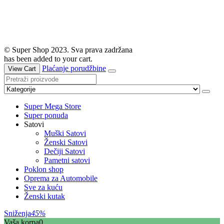
© Super Shop 2023. Sva prava zadržana
has been added to your cart.
Plaćanje porudžbine
View Cart
Super Mega Store
Super ponuda
Satovi
Muški Satovi
Ženski Satovi
Dečiji Satovi
Pametni satovi
Poklon shop
Oprema za Automobile
Sve za kuću
Ženski kutak
Sniženja
45%
Vaša korpa
0