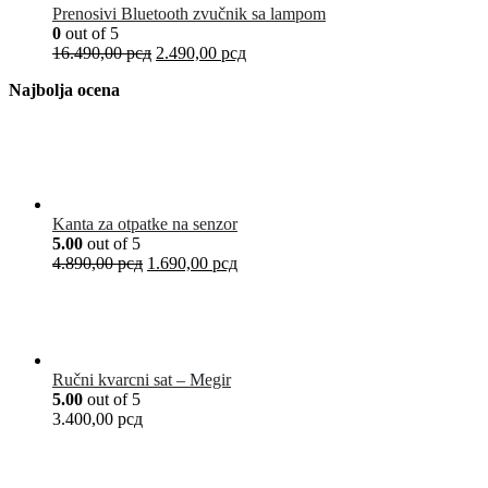
Prenosivi Bluetooth zvučnik sa lampom
0
out of 5
16.490,00
рсд
2.490,00
рсд
Najbolja ocena
Kanta za otpatke na senzor
5.00
out of 5
4.890,00
рсд
1.690,00
рсд
Ručni kvarcni sat – Megir
5.00
out of 5
3.400,00
рсд