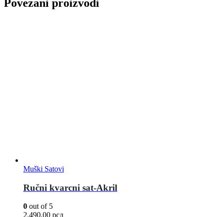
Povezani proizvodi
Muški Satovi
Ručni kvarcni sat-Akril
0
out of 5
2.490,00
рсд