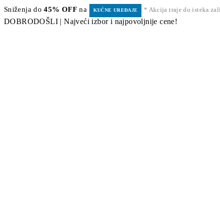
Sniženja do
45% OFF
na
* Akcija traje do isteka za
KUĆNE UREĐAJE
DOBRODOŠLI | Najveći izbor i najpovoljnije cene!