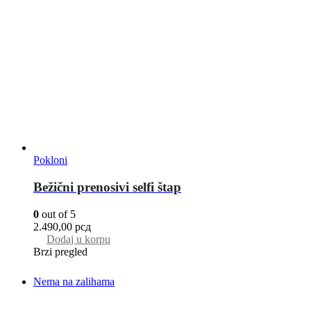
Pokloni
Bežični prenosivi selfi štap
0
out of 5
2.490,00
рсд
Dodaj u korpu
Brzi pregled
Nema na zalihama