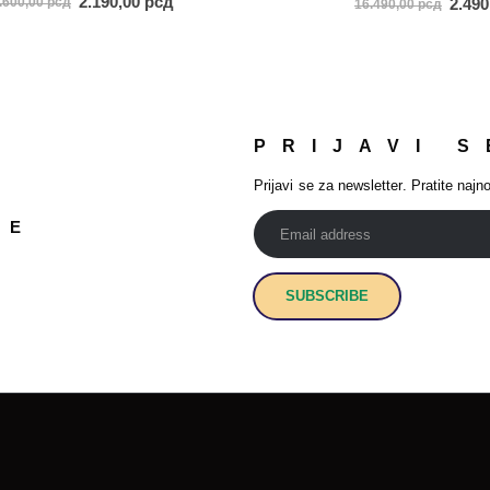
2.190,00
рсд
2.49
.600,00
рсд
16.490,00
рсд
PRIJAVI S
Prijavi se za newsletter. Pratite najno
JE