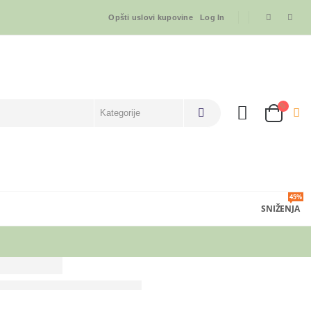
Opšti uslovi kupovine
Log In
45%
SNIŽENJA