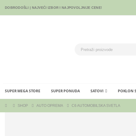
DOBRODOŠLI | NAJVEĆI IZBOR I NAJPOVOLJNIJE CENE!
SUPER MEGA STORE
SUPER PONUDA
SATOVI
POKLON 
SHOP
AUTO OPREMA
C6 AUTOMOBILSKA SVETLA