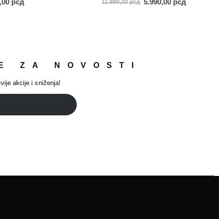
0,00
рсд
5.990,00
рсд
11.990,00
рсд
E ZA NOVOSTI
vije akcije i sniženja!