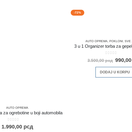
-72%
AUTO OPREMA
,
POKLONI
,
SVE 
3 u 1 Organizer torba za gepe
0
out of 5
990,0
3.500,00
рсд
DODAJ U KORPU
AUTO OPREMA
a za ogrebotine u boji automobila
0
out of 5
1.990,00
рсд