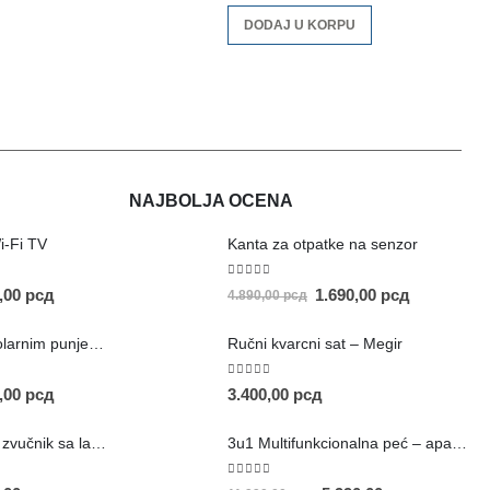
DODAJ U KORPU
NAJBOLJA OCENA
i-Fi TV
Kanta za otpatke na senzor
5.00
out of 5
0,00
рсд
1.690,00
рсд
4.890,00
рсд
Prenosivi stub sa solarnim punjenjem
Ručni kvarcni sat – Megir
5.00
out of 5
0,00
рсд
3.400,00
рсд
Prenosivi Bluetooth zvučnik sa lampom
3u1 Multifunkcionalna peć – aparat za kafu
5.00
out of 5