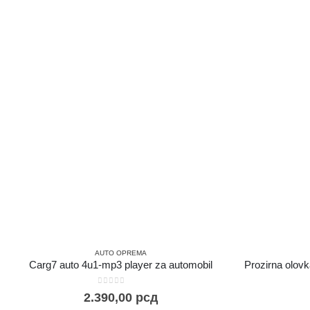
AUTO OPREMA
Carg7 auto 4u1-mp3 player za automobil
Prozirna olovk
0
out of 5
2.390,00
рсд