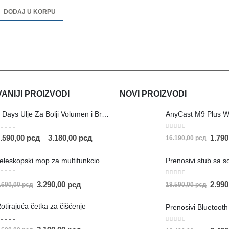
DODAJ U KORPU
NIJI PROIZVODI
NOVI PROIZVODI
AnyCast M9 Plus W
5 Days Ulje Za Bolji Volumen i Brži Rast Kose
0
out of 5
out of 5
1.79
–
.590,00
рсд
3.180,00
рсд
16.190,00
рсд
Teleskopski mop za multifunkcionalno čišćenje
out of 5
0
out of 5
3.290,00
рсд
2.99
.690,00
рсд
18.590,00
рсд
otirajuća četka za čišćenje
.00
out of 5
0
out of 5