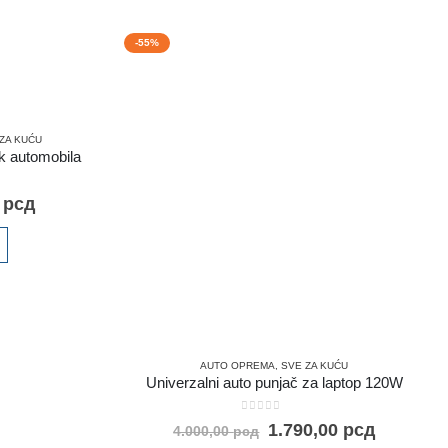
-55%
ZA KUĆU
k automobila
0
рсд
AUTO OPREMA
,
SVE ZA KUĆU
Univerzalni auto punjač za laptop 120W
0
out of 5
1.790,00
рсд
4.000,00
рсд