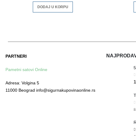
DODAJ U KORPU
NAJPRODAVA
PARTNERI
Pametni satovi Online
0
1
Adresa: Volgina 5
11000 Beograd info@sigurnakupovinaonline.rs
0
8
R
5