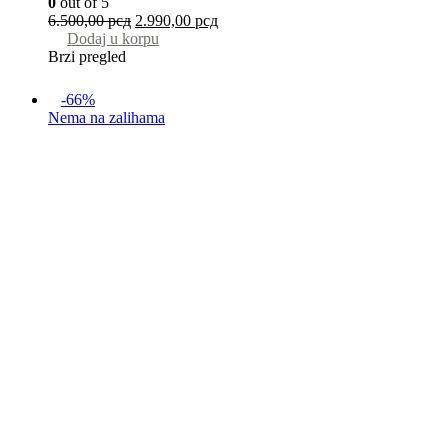
0
out of 5
6.500,00
рсд
2.990,00
рсд
Dodaj u korpu
Brzi pregled
-66%
Nema na zalihama