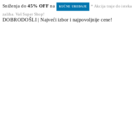
Sniženja do
45% OFF
na
* Akcija traje do isteka
KUĆNE UREĐAJE
zaliha. Vaš Super Shop!
DOBRODOŠLI | Najveći izbor i najpovoljnije cene!