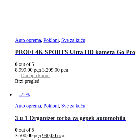
Auto oprema
,
Pokloni
,
Sve za kuću
PROFI 4K SPORTS Ultra HD kamera Go Pro
0
out of 5
8.999,00
рсд
3.299,00
рсд
Dodaj u korpu
Brzi pregled
-72%
Auto oprema
,
Pokloni
,
Sve za kuću
3 u 1 Organizer torba za gepek automobila
0
out of 5
3.500,00
рсд
990,00
рсд