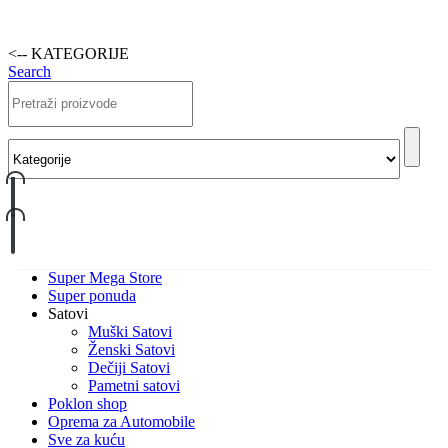
<-- KATEGORIJE
Search
Super Mega Store
Super ponuda
Satovi
Muški Satovi
Ženski Satovi
Dečiji Satovi
Pametni satovi
Poklon shop
Oprema za Automobile
Sve za kuću