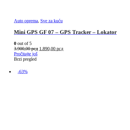
Auto oprema
,
Sve za kuću
Mini GPS GF 07 – GPS Tracker – Lokator
0
out of 5
3.900,00
рсд
1.890,00
рсд
Pročitajte još
Brzi pregled
-63%