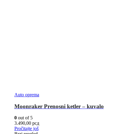
Auto oprema
Moonraker Prenosni ketler – kuvalo
0
out of 5
3.490,00
рсд
Pročitajte još
Brzi pregled