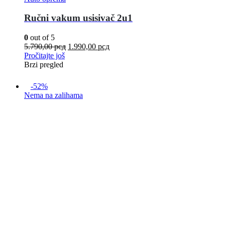
Ručni vakum usisivač 2u1
0
out of 5
5.790,00
рсд
1.990,00
рсд
Pročitajte još
Brzi pregled
-52%
Nema na zalihama