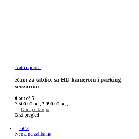
Auto oprema
Ram za tablice sa HD kamerom i parking
senzorom
0
out of 5
7.500,00
рсд
2.990,00
рсд
Dodaj u korpu
Brzi pregled
-66%
Nema na zalihama