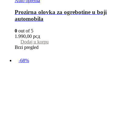
Auto oprema
Prozirna olovka za ogrebotine u boji
automobila
0
out of 5
1.990,00
рсд
Dodaj u korpu
Brzi pregled
-68%