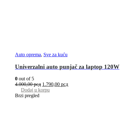
Auto oprema
,
Sve za kuću
Univerzalni auto punjač za laptop 120W
0
out of 5
4.000,00
рсд
1.790,00
рсд
Dodaj u korpu
Brzi pregled