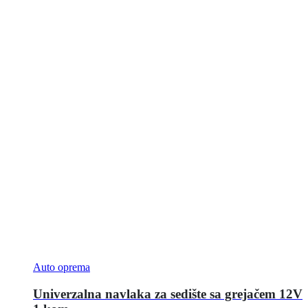
Auto oprema
Univerzalna navlaka za sedište sa grejačem 12V