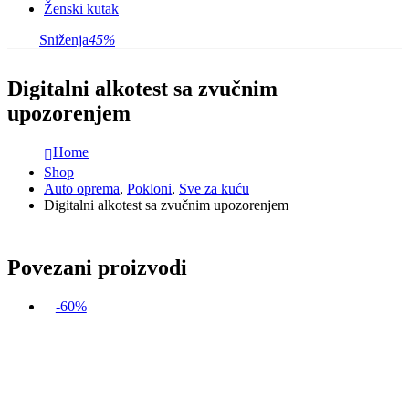
Ženski kutak
Sniženja
45%
Digitalni alkotest sa zvučnim
upozorenjem
Home
Shop
Auto oprema
,
Pokloni
,
Sve za kuću
Digitalni alkotest sa zvučnim upozorenjem
Povezani proizvodi
-60%