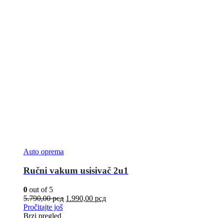
Auto oprema
Ručni vakum usisivač 2u1
0
out of 5
5.790,00
рсд
1.990,00
рсд
Pročitajte još
Brzi pregled