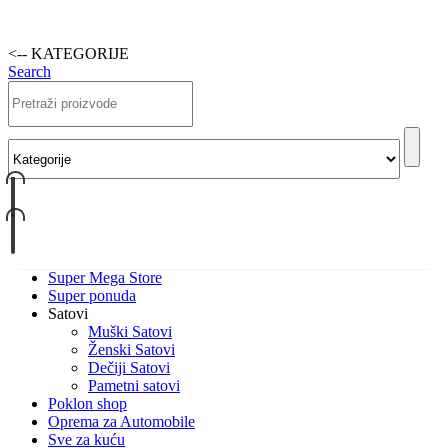
<-- KATEGORIJE
Search
Super Mega Store
Super ponuda
Satovi
Muški Satovi
Ženski Satovi
Dečiji Satovi
Pametni satovi
Poklon shop
Oprema za Automobile
Sve za kuću