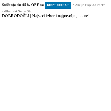
Sniženja do
45% OFF
na
* Akcija traje do isteka
KUĆNE UREĐAJE
zaliha. Vaš Super Shop!
DOBRODOŠLI | Najveći izbor i najpovoljnije cene!