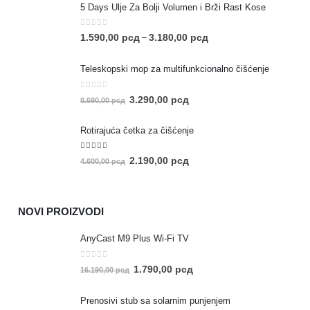
5 Days Ulje Za Bolji Volumen i Brži Rast Kose
0
out of 5
1.590,00
рсд
3.180,00
рсд
–
Teleskopski mop za multifunkcionalno čišćenje
0
out of 5
3.290,00
рсд
8.690,00
рсд
Rotirajuća četka za čišćenje
5.00
out of 5
2.190,00
рсд
4.600,00
рсд
NOVI PROIZVODI
AnyCast M9 Plus Wi-Fi TV
0
out of 5
1.790,00
рсд
16.190,00
рсд
Prenosivi stub sa solarnim punjenjem