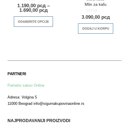
0
out of 5
Mlin za kafu
1.190,00
рсд
–
1.690,00
рсд
0
out of 5
3.090,00
рсд
ODABERITE OPCIJE
DODAJ U KORPU
PARTNERI
Pametni satovi Online
Adresa: Volgina 5
11000 Beograd info@sigurnakupovinaonline.rs
NAJPRODAVANIJI PROIZVODI