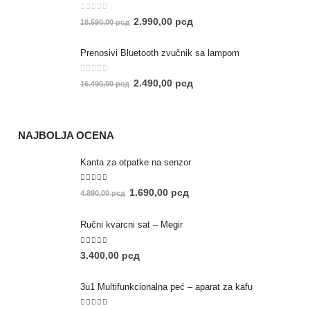
0
out of 5
2.990,00
рсд
18.590,00
рсд
Prenosivi Bluetooth zvučnik sa lampom
0
out of 5
2.490,00
рсд
16.490,00
рсд
NAJBOLJA OCENA
Kanta za otpatke na senzor
5.00
out of 5
1.690,00
рсд
4.890,00
рсд
Ručni kvarcni sat – Megir
5.00
out of 5
3.400,00
рсд
3u1 Multifunkcionalna peć – aparat za kafu