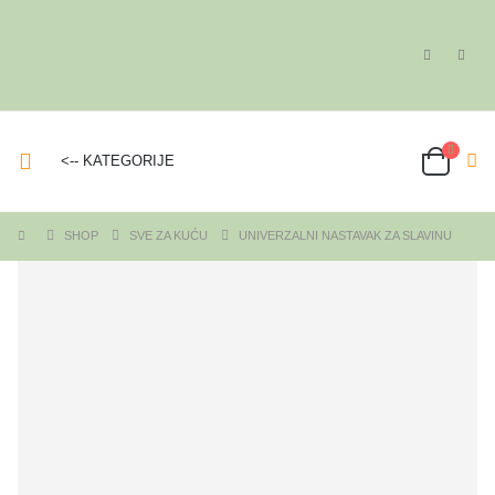
<-- KATEGORIJE
SHOP
SVE ZA KUĆU
UNIVERZALNI NASTAVAK ZA SLAVINU