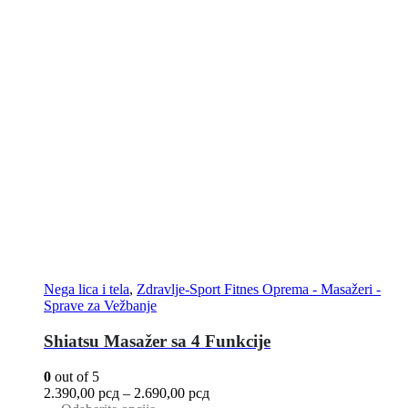
Nega lica i tela
,
Zdravlje-Sport Fitnes Oprema - Masažeri -
Sprave za Vežbanje
Shiatsu Masažer sa 4 Funkcije
0
out of 5
2.390,00
рсд
–
2.690,00
рсд