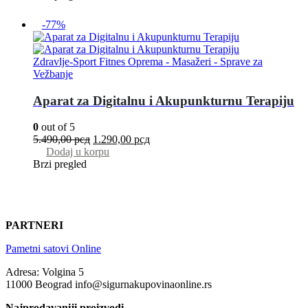
-77%
Zdravlje-Sport Fitnes Oprema - Masažeri - Sprave za
Vežbanje
Aparat za Digitalnu i Akupunkturnu Terapiju
0
out of 5
5.490,00
рсд
1.290,00
рсд
Dodaj u korpu
Brzi pregled
PARTNERI
Pametni satovi Online
Adresa: Volgina 5
11000 Beograd info@sigurnakupovinaonline.rs
Najprodavaniji proizvodi