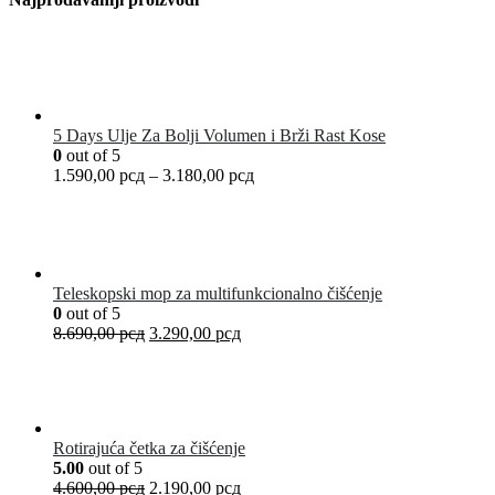
5 Days Ulje Za Bolji Volumen i Brži Rast Kose
0
out of 5
1.590,00
рсд
–
3.180,00
рсд
Teleskopski mop za multifunkcionalno čišćenje
0
out of 5
8.690,00
рсд
3.290,00
рсд
Rotirajuća četka za čišćenje
5.00
out of 5
4.600,00
рсд
2.190,00
рсд