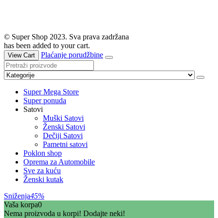
© Super Shop 2023. Sva prava zadržana
has been added to your cart.
Plaćanje porudžbine
View Cart
Super Mega Store
Super ponuda
Satovi
Muški Satovi
Ženski Satovi
Dečiji Satovi
Pametni satovi
Poklon shop
Oprema za Automobile
Sve za kuću
Ženski kutak
Sniženja
45%
Vaša korpa
0
Nema proizvoda u korpi! Dodajte neki!