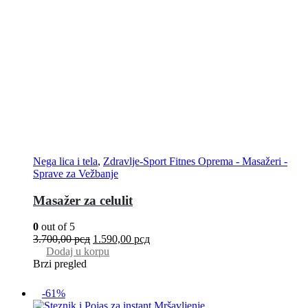
Nega lica i tela
,
Zdravlje-Sport Fitnes Oprema - Masažeri -
Sprave za Vežbanje
Masažer za celulit
0
out of 5
3.700,00
рсд
1.590,00
рсд
Dodaj u korpu
Brzi pregled
-61%