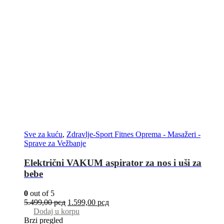
Sve za kuću
,
Zdravlje-Sport Fitnes Oprema - Masažeri -
Sprave za Vežbanje
Električni VAKUM aspirator za nos i uši za
bebe
0
out of 5
5.499,00
рсд
1.599,00
рсд
Dodaj u korpu
Brzi pregled