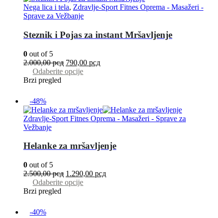
Nega lica i tela
,
Zdravlje-Sport Fitnes Oprema - Masažeri -
Sprave za Vežbanje
Steznik i Pojas za instant Mršavljenje
0
out of 5
2.000,00
рсд
790,00
рсд
Odaberite opcije
Brzi pregled
-48%
Zdravlje-Sport Fitnes Oprema - Masažeri - Sprave za
Vežbanje
Helanke za mršavljenje
0
out of 5
2.500,00
рсд
1.290,00
рсд
Odaberite opcije
Brzi pregled
-40%