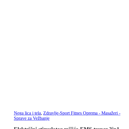
Nega lica i tela
,
Zdravlje-Sport Fitnes Oprema - Masažeri -
Sprave za Vežbanje