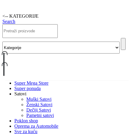
<-- KATEGORIJE
Search
Super Mega Store
Super ponuda
Satovi
Muški Satovi
Ženski Satovi
Dečiji Satovi
Pametni satovi
Poklon shop
Oprema za Automobile
Sve za kuću