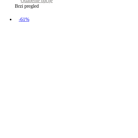
Odaberite opcije
Brzi pregled
-61%