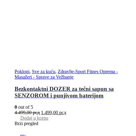
Pokloni
,
Sve za kuću
,
Zdravlje-Sport Fitnes Oprema -
Masažeri - Sprave za Vežbanje
Bezkontaktni DOZER za tečni sapun sa
SENZOROM i punjivom baterijom
0
out of 5
4.499,00
рсд
1.499,00
рсд
Dodaj u korpu
Brzi pregled