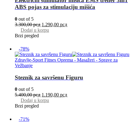
Električni stimulator mišića EMS trener 3in1
ABS pojas za stimulaciju mišića
0
out of 5
3.300,00
рсд
1.290,00
рсд
Dodaj u korpu
Brzi pregled
-78%
Zdravlje-Sport Fitnes Oprema - Masažeri - Sprave za
Vežbanje
Steznik za savršenu Figuru
0
out of 5
5.400,00
рсд
1.190,00
рсд
Dodaj u korpu
Brzi pregled
-71%