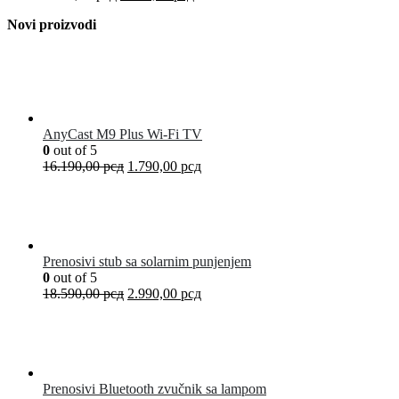
Novi proizvodi
AnyCast M9 Plus Wi-Fi TV
0
out of 5
16.190,00
рсд
1.790,00
рсд
Prenosivi stub sa solarnim punjenjem
0
out of 5
18.590,00
рсд
2.990,00
рсд
Prenosivi Bluetooth zvučnik sa lampom