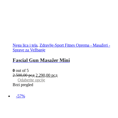
Nega lica i tela
,
Zdravlje-Sport Fitnes Oprema - Masažeri -
Sprave za Vežbanje
Fascial Gun Masažer Mini
0
out of 5
2.500,00
рсд
2.290,00
рсд
Odaberite opcije
Brzi pregled
-57%