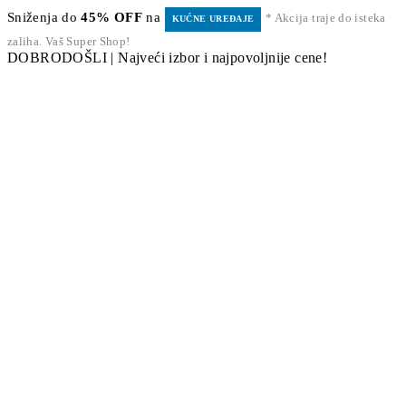
Sniženja do
45% OFF
na
* Akcija traje do isteka
KUĆNE UREĐAJE
zaliha. Vaš Super Shop!
DOBRODOŠLI | Najveći izbor i najpovoljnije cene!