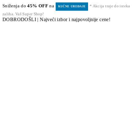
Sniženja do
45% OFF
na
* Akcija traje do isteka
KUĆNE UREĐAJE
zaliha. Vaš Super Shop!
DOBRODOŠLI | Najveći izbor i najpovoljnije cene!