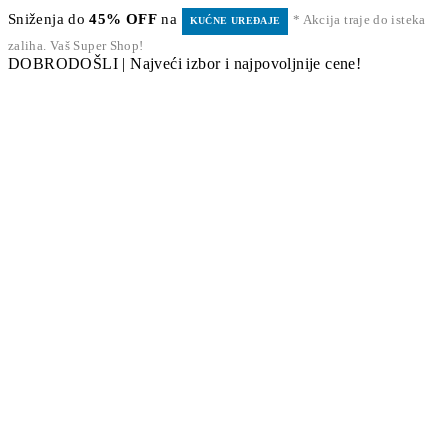
Sniženja do
45% OFF
na
* Akcija traje do isteka
KUĆNE UREĐAJE
zaliha. Vaš Super Shop!
DOBRODOŠLI | Najveći izbor i najpovoljnije cene!