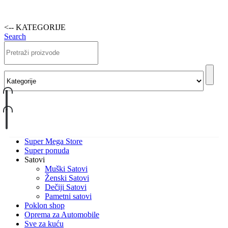
<-- KATEGORIJE
Search
Super Mega Store
Super ponuda
Satovi
Muški Satovi
Ženski Satovi
Dečiji Satovi
Pametni satovi
Poklon shop
Oprema za Automobile
Sve za kuću