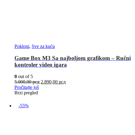
Pokloni
,
Sve za kuću
Game Box M3 Sa najboljom grafikom – Ručni
kontroler video igara
0
out of 5
5.000,00
рсд
2.890,00
рсд
Pročitajte još
Brzi pregled
-55%