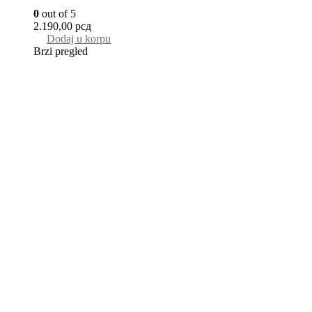
0
out of 5
2.190,00
рсд
Dodaj u korpu
Brzi pregled