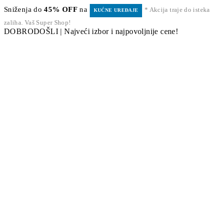
Sniženja do
45% OFF
na
* Akcija traje do isteka
KUĆNE UREĐAJE
zaliha. Vaš Super Shop!
DOBRODOŠLI | Najveći izbor i najpovoljnije cene!