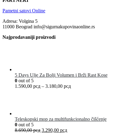
PARTNERI
Pametni satovi Online
Adresa: Volgina 5
11000 Beograd info@sigurnakupovinaonline.rs
Najprodavaniji proizvodi
5 Days Ulje Za Bolji Volumen i Brži Rast Kose
0
out of 5
1.590,00
рсд
–
3.180,00
рсд
Teleskopski mop za multifunkcionalno čišćenje
0
out of 5
8.690,00
рсд
3.290,00
рсд