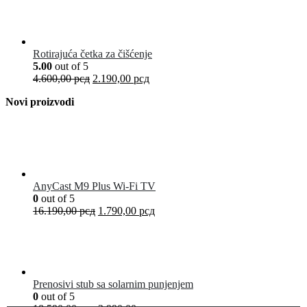
Rotirajuća četka za čišćenje
5.00
out of 5
4.600,00
рсд
2.190,00
рсд
Novi proizvodi
AnyCast M9 Plus Wi-Fi TV
0
out of 5
16.190,00
рсд
1.790,00
рсд
Prenosivi stub sa solarnim punjenjem
0
out of 5