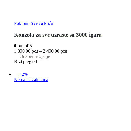
Pokloni
,
Sve za kuću
Konzola za sve uzraste sa 3000 igara
0
out of 5
1.890,00
рсд
–
2.490,00
рсд
Odaberite opcije
Brzi pregled
-42%
Nema na zalihama