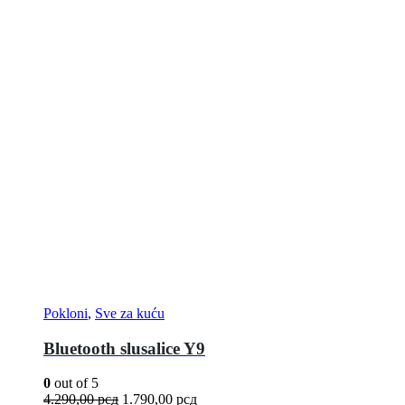
Pokloni
,
Sve za kuću
Bluetooth slusalice Y9
0
out of 5
4.290,00
рсд
1.790,00
рсд