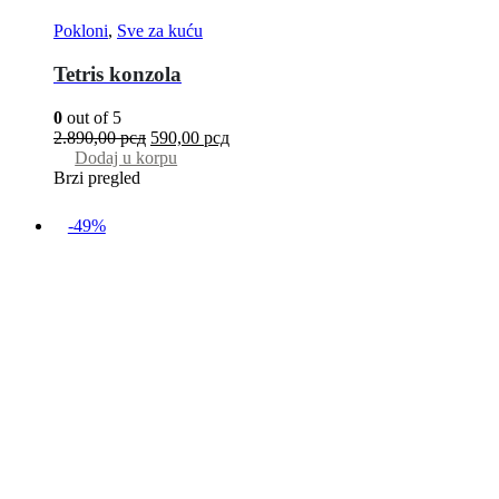
Pokloni
,
Sve za kuću
Tetris konzola
0
out of 5
2.890,00
рсд
590,00
рсд
Dodaj u korpu
Brzi pregled
-49%