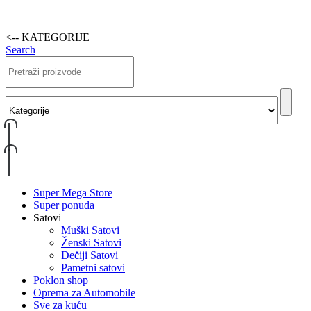
<-- KATEGORIJE
Search
Super Mega Store
Super ponuda
Satovi
Muški Satovi
Ženski Satovi
Dečiji Satovi
Pametni satovi
Poklon shop
Oprema za Automobile
Sve za kuću