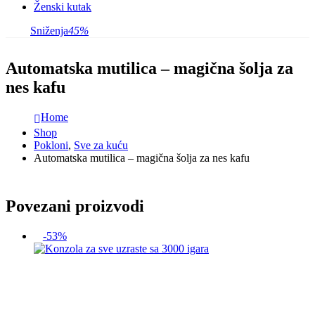
Ženski kutak
Sniženja
45%
Automatska mutilica – magična šolja za
nes kafu
Home
Shop
Pokloni
,
Sve za kuću
Automatska mutilica – magična šolja za nes kafu
Povezani proizvodi
-53%