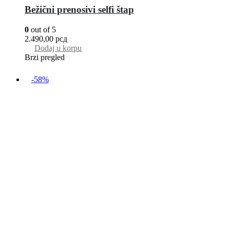
Bežični prenosivi selfi štap
0
out of 5
2.490,00
рсд
Dodaj u korpu
Brzi pregled
-58%