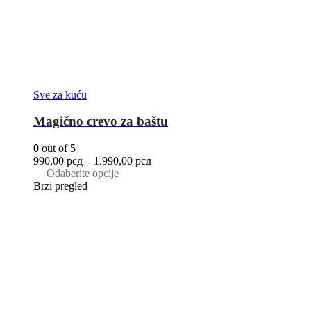
Sve za kuću
Magično crevo za baštu
0
out of 5
990,00
рсд
–
1.990,00
рсд
Odaberite opcije
Brzi pregled