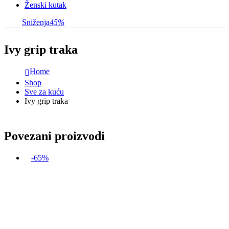
Ženski kutak
Sniženja
45%
Ivy grip traka
Home
Shop
Sve za kuću
Ivy grip traka
Povezani proizvodi
-65%