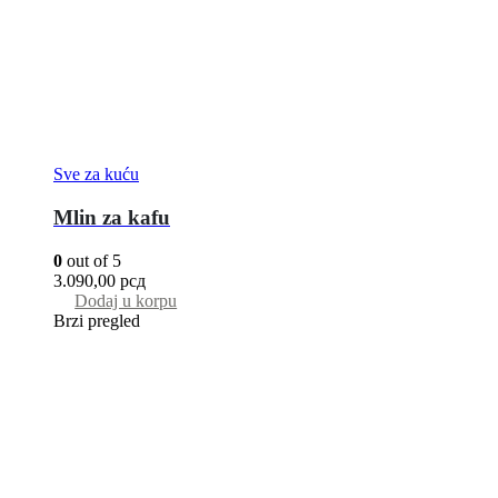
Sve za kuću
Mlin za kafu
0
out of 5
3.090,00
рсд
Dodaj u korpu
Brzi pregled