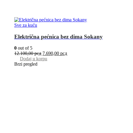
Sve za kuću
Električna pećnica bez dima Sokany
0
out of 5
12.100,00
рсд
7.690,00
рсд
Dodaj u korpu
Brzi pregled