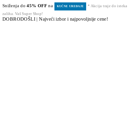
Sniženja do
45% OFF
na
* Akcija traje do isteka
KUĆNE UREĐAJE
zaliha. Vaš Super Shop!
DOBRODOŠLI | Najveći izbor i najpovoljnije cene!