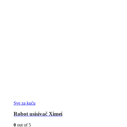
Sve za kuću
Robot usisivač Ximei
0
out of 5