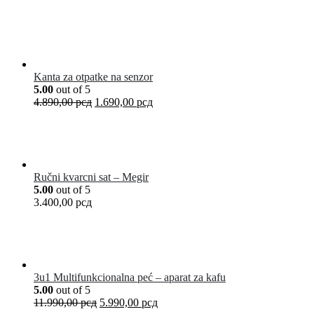
Kanta za otpatke na senzor
5.00
out of 5
4.890,00
рсд
1.690,00
рсд
Ručni kvarcni sat – Megir
5.00
out of 5
3.400,00
рсд
3u1 Multifunkcionalna peć – aparat za kafu
5.00
out of 5
11.990,00
рсд
5.990,00
рсд