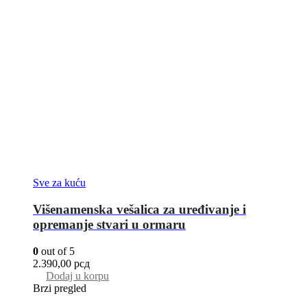
Sve za kuću
Višenamenska vešalica za uređivanje i
opremanje stvari u ormaru
0
out of 5
2.390,00
рсд
Dodaj u korpu
Brzi pregled