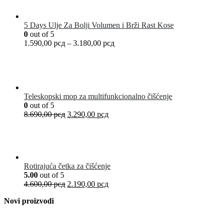
5 Days Ulje Za Bolji Volumen i Brži Rast Kose
0
out of 5
1.590,00
рсд
–
3.180,00
рсд
Teleskopski mop za multifunkcionalno čišćenje
0
out of 5
8.690,00
рсд
3.290,00
рсд
Rotirajuća četka za čišćenje
5.00
out of 5
4.600,00
рсд
2.190,00
рсд
Novi proizvodi