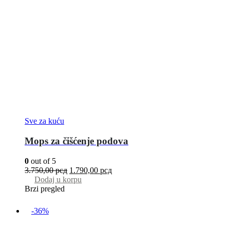
Sve za kuću
Mops za čišćenje podova
0
out of 5
3.750,00
рсд
1.790,00
рсд
Dodaj u korpu
Brzi pregled
-36%