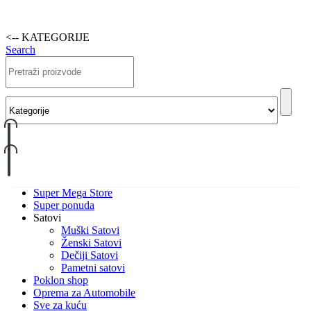
<-- KATEGORIJE
Search
Super Mega Store
Super ponuda
Satovi
Muški Satovi
Ženski Satovi
Dečiji Satovi
Pametni satovi
Poklon shop
Oprema za Automobile
Sve za kuću