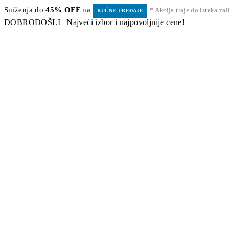
Sniženja do
45% OFF
na
* Akcija traje do isteka za
KUĆNE UREĐAJE
DOBRODOŠLI | Najveći izbor i najpovoljnije cene!