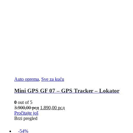
Auto oprema
,
Sve za kuću
Mini GPS GF 07 – GPS Tracker – Lokator
0
out of 5
3.900,00
рсд
1.890,00
рсд
Pročitajte još
Brzi pregled
-54%