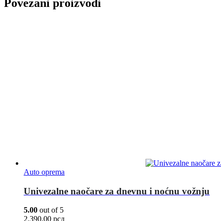
Povezani proizvodi
Auto oprema
Univezalne naočare za dnevnu i noćnu vožnju
5.00
out of 5
2.390,00
рсд