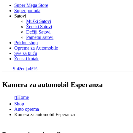
Super Mega Store
Super ponuda
Satovi
Muški Satovi
Ženski Satovi
Dečiji Satovi
Pametni satovi
Poklon shop
Oprema za Automobile
Sve za kuću
Ženski kutak
Sniženja
45%
Kamera za automobil Esperanza
Home
Shop
Auto oprema
Kamera za automobil Esperanza