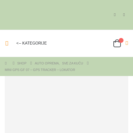
<-- KATEGORIJE
SHOP
AUTO OPREMA
,
SVE ZA KUĆU
MINI GPS GF 07 – GPS TRACKER – LOKATOR