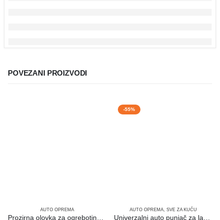
POVEZANI PROIZVODI
-55%
AUTO OPREMA
AUTO OPREMA
,
SVE ZA KUĆU
Prozirna olovka za ogrebotine u boji automobila
Univerzalni auto punjač za laptop 120W