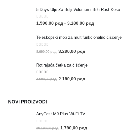
5 Days Ulje Za Bolji Volumen i Brži Rast Kose
0
out of 5
1.590,00
рсд
3.180,00
рсд
–
Teleskopski mop za multifunkcionalno čišćenje
0
out of 5
3.290,00
рсд
8.690,00
рсд
Rotirajuća četka za čišćenje
5.00
out of 5
2.190,00
рсд
4.600,00
рсд
NOVI PROIZVODI
AnyCast M9 Plus Wi-Fi TV
0
out of 5
1.790,00
рсд
16.190,00
рсд