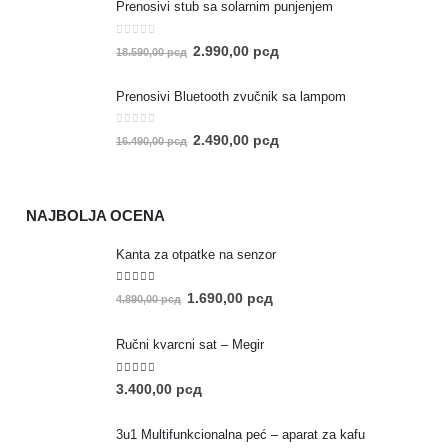
Prenosivi stub sa solarnim punjenjem
0
out of 5
2.990,00
рсд
18.590,00
рсд
Prenosivi Bluetooth zvučnik sa lampom
0
out of 5
2.490,00
рсд
16.490,00
рсд
NAJBOLJA OCENA
Kanta za otpatke na senzor
5.00
out of 5
1.690,00
рсд
4.890,00
рсд
Ručni kvarcni sat – Megir
5.00
out of 5
3.400,00
рсд
3u1 Multifunkcionalna peć – aparat za kafu