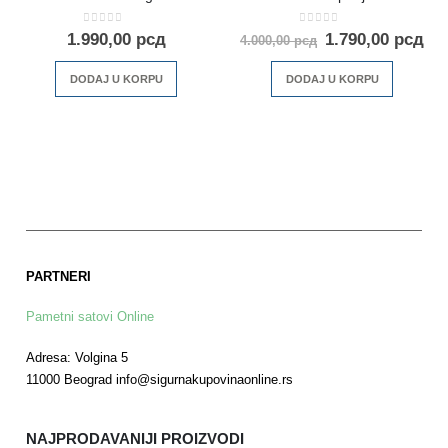
0
out of 5
0
out of 5
1.990,00
рсд
1.790,00
рсд
4.000,00
рсд
DODAJ U KORPU
DODAJ U KORPU
PARTNERI
Pametni satovi Online
Adresa: Volgina 5
11000 Beograd info@sigurnakupovinaonline.rs
NAJPRODAVANIJI PROIZVODI