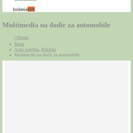
Sniženja
45%
Multimedia na dodir za automobile
Home
Shop
Auto oprema
,
Pokloni
Multimedia na dodir za automobile