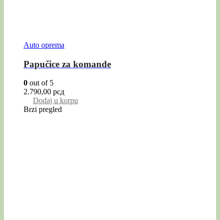
Auto oprema
Papučice za komande
0
out of 5
2.790,00
рсд
Dodaj u korpu
Brzi pregled