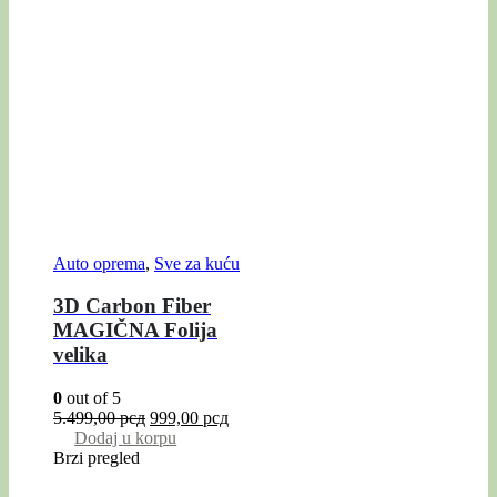
Auto oprema
,
Sve za kuću
3D Carbon Fiber
MAGIČNA Folija
velika
0
out of 5
5.499,00
рсд
999,00
рсд
Dodaj u korpu
Brzi pregled