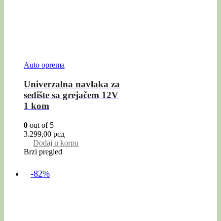
Auto oprema
Univerzalna navlaka za
sedište sa grejačem 12V
1 kom
0
out of 5
3.299,00
рсд
Dodaj u korpu
Brzi pregled
-82%