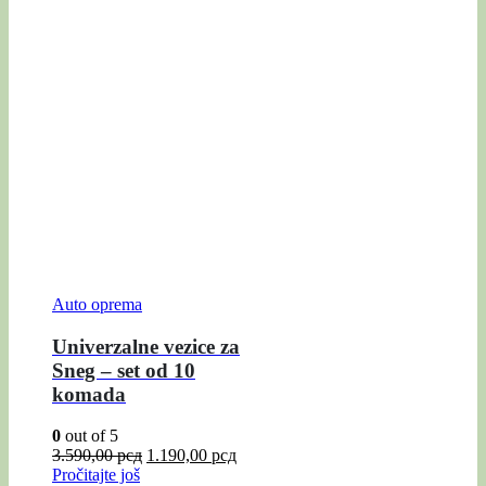
Auto oprema
Univerzalne vezice za
Sneg – set od 10
komada
0
out of 5
3.590,00
рсд
1.190,00
рсд
Pročitajte još