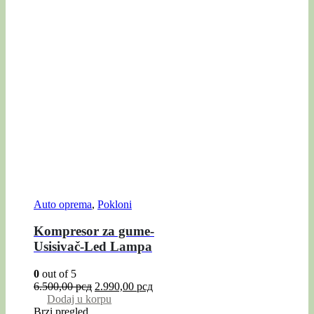
Auto oprema
,
Pokloni
Kompresor za gume-
Usisivač-Led Lampa
0
out of 5
6.500,00
рсд
2.990,00
рсд
Dodaj u korpu
Brzi pregled