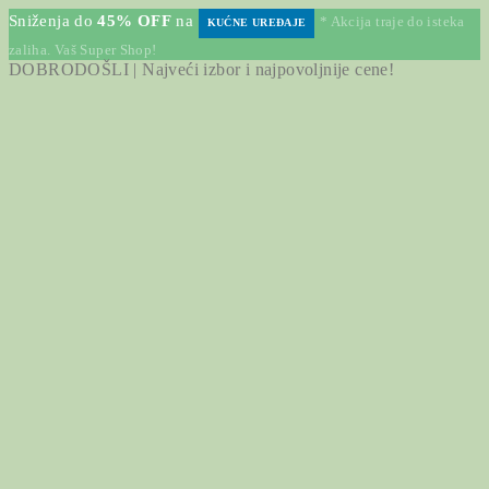
Sniženja do
45% OFF
na
* Akcija traje do isteka
KUĆNE UREĐAJE
zaliha. Vaš Super Shop!
DOBRODOŠLI | Najveći izbor i najpovoljnije cene!