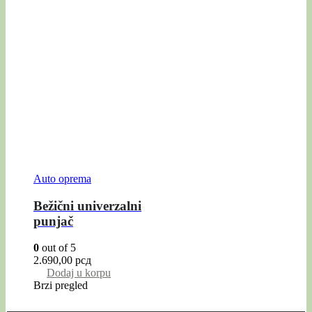
Auto oprema
Bežični univerzalni
punjač
0
out of 5
2.690,00
рсд
Dodaj u korpu
Brzi pregled