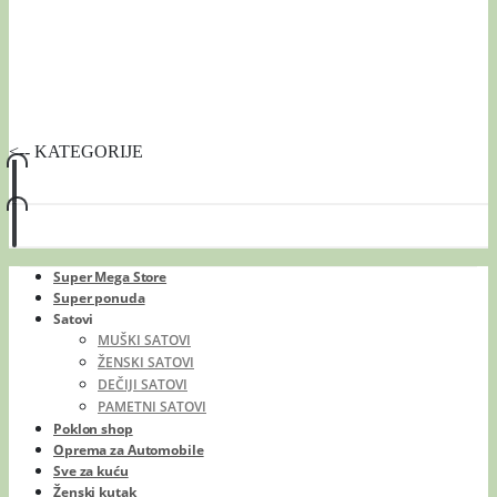
<-- KATEGORIJE
Super Mega Store
Super ponuda
Satovi
MUŠKI SATOVI
ŽENSKI SATOVI
DEČIJI SATOVI
PAMETNI SATOVI
Poklon shop
Oprema za Automobile
Sve za kuću
Ženski kutak