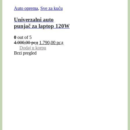
Auto oprema
,
Sve za kuću
Univerzalni auto
punjač za laptop 120W
0
out of 5
4.000,00
рсд
1.790,00
рсд
Dodaj u korpu
Brzi pregled