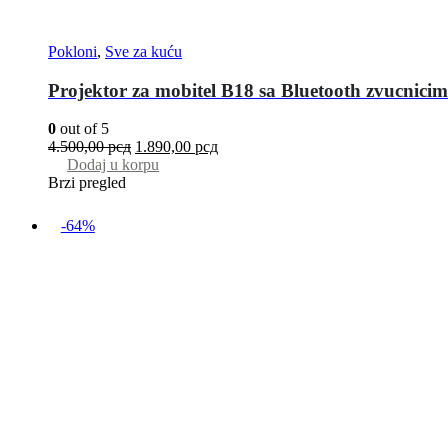
Pokloni
,
Sve za kuću
Projektor za mobitel B18 sa Bluetooth zvucnici
0
out of 5
4.500,00
рсд
1.890,00
рсд
Dodaj u korpu
Brzi pregled
-64%