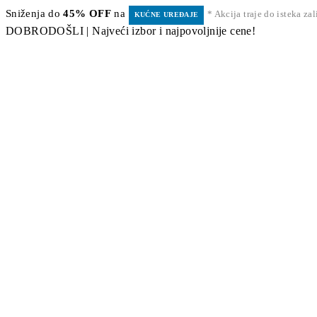
Sniženja do
45% OFF
na
* Akcija traje do isteka za
KUĆNE UREĐAJE
DOBRODOŠLI | Najveći izbor i najpovoljnije cene!