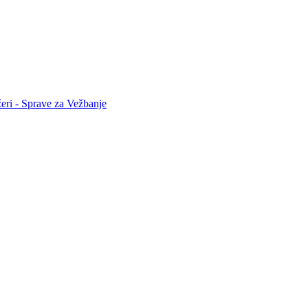
eri - Sprave za Vežbanje