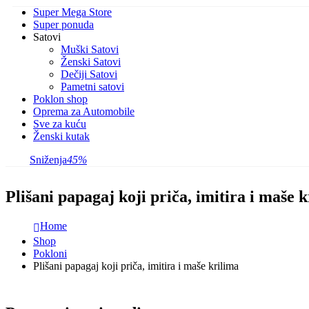
Super Mega Store
Super ponuda
Satovi
Muški Satovi
Ženski Satovi
Dečiji Satovi
Pametni satovi
Poklon shop
Oprema za Automobile
Sve za kuću
Ženski kutak
Sniženja
45%
Plišani papagaj koji priča, imitira i maše 
Home
Shop
Pokloni
Plišani papagaj koji priča, imitira i maše krilima