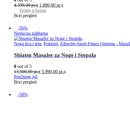
4.590,00
рсд
1.890,00
рсд
Dodaj u korpu
Brzi pregled
-56%
Nema na zalihama
Nega lica i tela
,
Pokloni
,
Zdravlje-Sport Fitnes Oprema - Masaž
Shiatsu Masažer za Noge i Stopala
0
out of 5
13.500,00
рсд
5.990,00
рсд
Pročitajte još
Brzi pregled
-58%