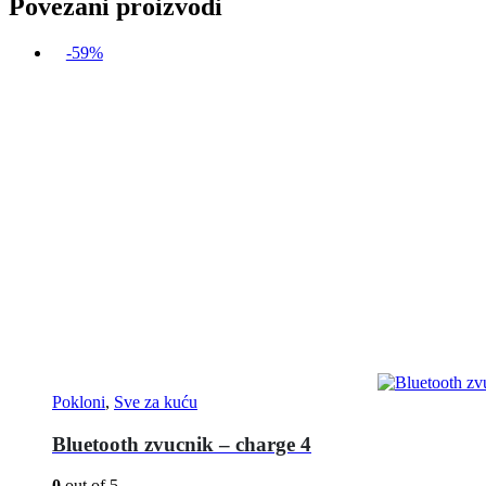
Povezani proizvodi
-59%
Pokloni
,
Sve za kuću
Bluetooth zvucnik – charge 4
0
out of 5